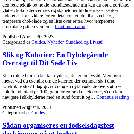
den rette teknik og nogle grundlæggende trin kan du opnå perfekte,
glatte chokoladeovertræk og skabeloner til dine mesterværker i
køkkenet. Læs videre for en detaljeret guide til at smelte og
temperere chokolade og en liste over retter, hvor tempereret
Mesterkursus:
chokolade gør en verden…
Continue reading
Sådan
Published
August 30, 2023
tempererer
Categorized as
Guides
,
Nyheder
,
Sundhed og Livsstil
du
chokolade
som
Slik og Kalorier: En Dybdegående
en
Oversigt til Dit Søde Liv
pro!
Slik er ikke bare en lækker nydelse, det er en livsstil. Men hvor
meget ved du egentlig om de kalorier, der gemmer sig i dine
foretrukne slik? I dag giver vi dig en dybdegående oversigt over
kalorieindholdet pr. 100 gram for en række lækkerier, så du kan
Sl
navigere i slikhylderne med en sund fornuft og…
Continue reading
og
Published
August 8, 2023
Ka
Categorized as
Guides
En
Dy
Ov
Sådan organiseres en fødselsdagsfest
til
derhjemme på et budget