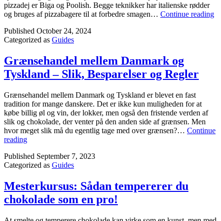
pizzadej er Biga og Poolish. Begge teknikker har italienske rødder
Pi
og bruges af pizzabagere til at forbedre smagen…
Continue reading
D
Published
October 24, 2024
Pe
Categorized as
Guides
De
m
Bi
Grænsehandel mellem Danmark og
o
Tyskland – Slik, Besparelser og Regler
Po
Grænsehandel mellem Danmark og Tyskland er blevet en fast
tradition for mange danskere. Det er ikke kun muligheden for at
købe billig øl og vin, der lokker, men også den fristende verden af
slik og chokolade, der venter på den anden side af grænsen. Men
hvor meget slik må du egentlig tage med over grænsen?…
Continue
Grænsehandel
reading
mellem
Published
September 7, 2023
Danmark
Categorized as
Guides
og
Tyskland
–
Mesterkursus: Sådan tempererer du
Slik,
chokolade som en pro!
Besparelser
og
Regler
At smelte og temperere chokolade kan virke som en kunst, men med