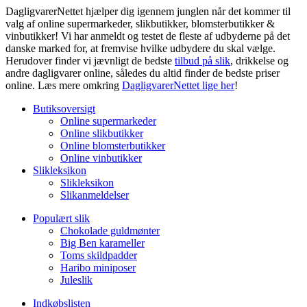
DagligvarerNettet hjælper dig igennem junglen når det kommer til
valg af online supermarkeder, slikbutikker, blomsterbutikker &
vinbutikker! Vi har anmeldt og testet de fleste af udbyderne på det
danske marked for, at fremvise hvilke udbydere du skal vælge.
Herudover finder vi jævnligt de bedste
tilbud på slik
, drikkelse og
andre dagligvarer online, således du altid finder de bedste priser
online. Læs mere omkring
DagligvarerNettet lige her
!
Butiksoversigt
Online supermarkeder
Online slikbutikker
Online blomsterbutikker
Online vinbutikker
Slikleksikon
Slikleksikon
Slikanmeldelser
Populært slik
Chokolade guldmønter
Big Ben karameller
Toms skildpadder
Haribo miniposer
Juleslik
Indkøbslisten