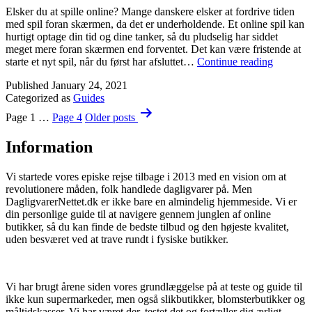
Elsker du at spille online? Mange danskere elsker at fordrive tiden
med spil foran skærmen, da det er underholdende. Et online spil kan
hurtigt optage din tid og dine tanker, så du pludselig har siddet
meget mere foran skærmen end forventet. Det kan være fristende at
Kasino
starte et nyt spil, når du først har afsluttet…
Continue reading
er
Published
January 24, 2021
et
Categorized as
Guides
sjovt
Posts
og
Page 1
…
Page 4
Older
posts
underho
pagination
spil
Information
Vi startede vores episke rejse tilbage i 2013 med en vision om at
revolutionere måden, folk handlede dagligvarer på. Men
DagligvarerNettet.dk er ikke bare en almindelig hjemmeside. Vi er
din personlige guide til at navigere gennem junglen af online
butikker, så du kan finde de bedste tilbud og den højeste kvalitet,
uden besværet ved at trave rundt i fysiske butikker.
Vi har brugt årene siden vores grundlæggelse på at teste og guide til
ikke kun supermarkeder, men også slikbutikker, blomsterbutikker og
måltidskasser. Vi har været der, testet det og fortæller dig ærligt,