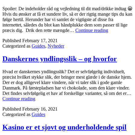
Spoiler: De indeholder råd og vejledning til dit mad/drikke indtag 😀
Hvis du ønsker at få et sundere liv, så er der rigtig mange tips du kan
følge hertil. Herunder har vi samlet de vigtigste af disse fra
internettet, således du blot kan håndplukke dem som passer til lige
5
præcis dig. Drik den rette mængde…
Continue reading
tips
Published
February 17, 2021
til
Categorized as
Guides
,
Nyheder
at
få
et
Danskernes yndlingsslik – og hvorfor
sundere
liv
Hvad er danskernes yndlingsslik? Det er selvfølgelig individuelt,
præcist hvilket stykke slik, der bringer mest glæde i de danske hjem.
Der er dog alligevel klare vindere, når vi taler slik i gode gamle
Danmark. På førstepladsen har vi chokolade, som den klare vinder.
Det findes selvfølgelig et hav af forskellige varianter, så om det er…
Danskernes
Continue reading
yndlingsslik
Published
February 16, 2021
–
Categorized as
Guides
og
hvorfor
Kasino er et sjovt og underholdende spil