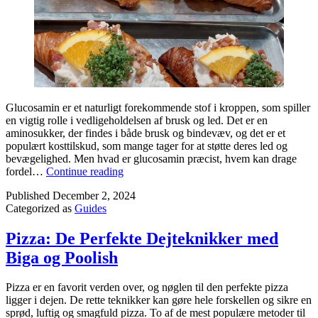
Glucosamin er et naturligt forekommende stof i kroppen, som spiller
en vigtig rolle i vedligeholdelsen af brusk og led. Det er en
aminosukker, der findes i både brusk og bindevæv, og det er et
populært kosttilskud, som mange tager for at støtte deres led og
bevægelighed. Men hvad er glucosamin præcist, hvem kan drage
Glucosamin
fordel…
Continue reading
–
Published
December 2, 2024
hvem,
Categorized as
Guides
hvad
og
hvornår?
Pizza: De Perfekte Dejteknikker med
Biga og Poolish
Pizza er en favorit verden over, og nøglen til den perfekte pizza
ligger i dejen. De rette teknikker kan gøre hele forskellen og sikre en
sprød, luftig og smagfuld pizza. To af de mest populære metoder til