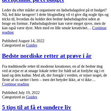
Di
Sø
Li
Leder du efter måder at organisere en fødselsdagsfest på et budget?
Nå, led ikke længere! I dette blogindlæg vil vi give dig nogle tips og
tricks til, hvordan du holder den bedste fødselsdagsfest uden at
bruge en formue. Fødselsdagsfester kan være meget sjove, men de
kan også være dyre. Men med en lille smule kreativitet…
Continue
Sådan
reading
organiseres
Published
August 14, 2022
en
Categorized as
Guides
fødselsdagsfest
derhjemme
på
Bedste nordiske retter at prøve i år
et
budget
Fra traditionelle retter til moderne kreationer, en af ​​de bedste ting
ved at rejse er at smage lokale retter for fuldt ud at fordybe sig i et
land og dets kultur. Med alt, der foregår i verden, er rejser noget, de
fleste af os sætter i bero – men det betyder ikke, at vi ikke…
Bedste
Continue reading
nordiske
Published
July 19, 2022
retter
Categorized as
Guides
at
prøve
i
5 tips til at få et sundere liv
år