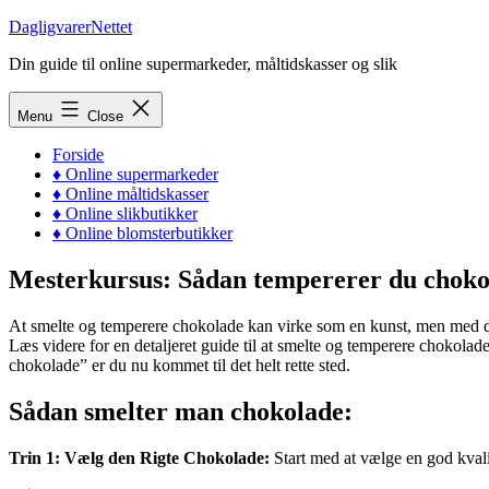
Skip
DagligvarerNettet
to
Din guide til online supermarkeder, måltidskasser og slik
content
Menu
Close
Forside
♦ Online supermarkeder
♦ Online måltidskasser
♦ Online slikbutikker
♦ Online blomsterbutikker
Mesterkursus: Sådan tempererer du choko
At smelte og temperere chokolade kan virke som en kunst, men med de
Læs videre for en detaljeret guide til at smelte og temperere chokolade
chokolade” er du nu kommet til det helt rette sted.
Sådan smelter man chokolade:
Trin 1: Vælg den Rigte Chokolade:
Start med at vælge en god kvali