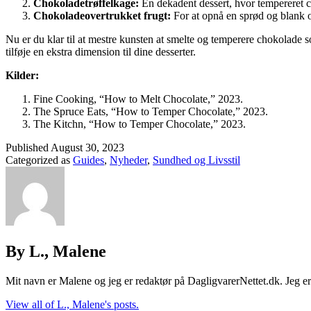
Chokoladetrøffelkage:
En dekadent dessert, hvor tempereret ch
Chokoladeovertrukket frugt:
For at opnå en sprød og blank o
Nu er du klar til at mestre kunsten at smelte og temperere chokolade
tilføje en ekstra dimension til dine desserter.
Kilder:
Fine Cooking, “How to Melt Chocolate,” 2023.
The Spruce Eats, “How to Temper Chocolate,” 2023.
The Kitchn, “How to Temper Chocolate,” 2023.
Published
August 30, 2023
Categorized as
Guides
,
Nyheder
,
Sundhed og Livsstil
By L., Malene
Mit navn er Malene og jeg er redaktør på DagligvarerNettet.dk. Jeg er d
View all of L., Malene's posts.