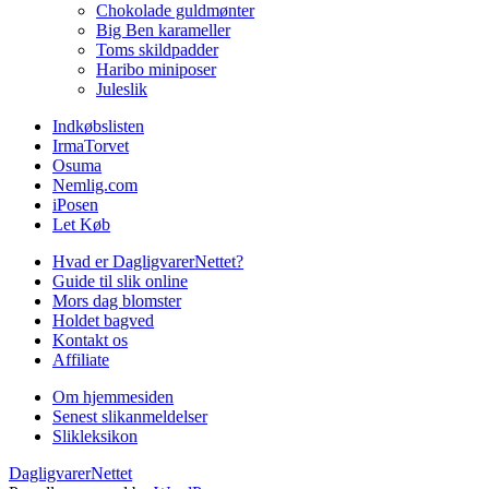
Chokolade guldmønter
Big Ben karameller
Toms skildpadder
Haribo miniposer
Juleslik
Indkøbslisten
IrmaTorvet
Osuma
Nemlig.com
iPosen
Let Køb
Hvad er DagligvarerNettet?
Guide til slik online
Mors dag blomster
Holdet bagved
Kontakt os
Affiliate
Om hjemmesiden
Senest slikanmeldelser
Slikleksikon
DagligvarerNettet