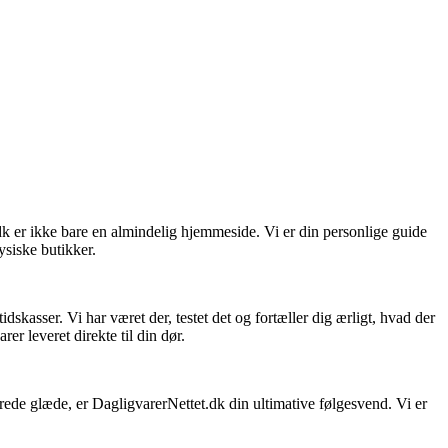
dk er ikke bare en almindelig hjemmeside. Vi er din personlige guide
ysiske butikker.
skasser. Vi har været der, testet det og fortæller dig ærligt, hvad der
er leveret direkte til din dør.
sprede glæde, er DagligvarerNettet.dk din ultimative følgesvend. Vi er