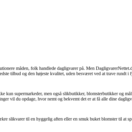
olutionere måden, folk handlede dagligvarer på. Men DagligvarerNettet.
edste tilbud og den højeste kvalitet, uden besværet ved at trave rundt i f
kke kun supermarkeder, men også slikbutikker, blomsterbutikker og måltid
inger vil du opdage, hvor nemt og bekvemt det er at få alle dine dagligvar
ækre slikvarer til en hyggelig aften eller en smuk buket blomster til at 