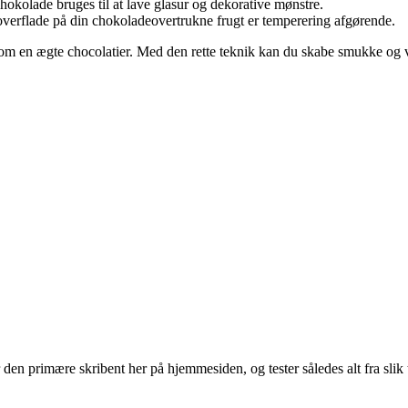
okolade bruges til at lave glasur og dekorative mønstre.
verflade på din chokoladeovertrukne frugt er temperering afgørende.
 som en ægte chocolatier. Med den rette teknik kan du skabe smukke og
en primære skribent her på hjemmesiden, og tester således alt fra slik t