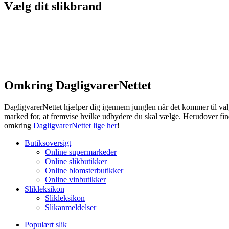
Vælg dit slikbrand
Omkring DagligvarerNettet
DagligvarerNettet hjælper dig igennem junglen når det kommer til valg
marked for, at fremvise hvilke udbydere du skal vælge. Herudover fin
omkring
DagligvarerNettet lige her
!
Butiksoversigt
Online supermarkeder
Online slikbutikker
Online blomsterbutikker
Online vinbutikker
Slikleksikon
Slikleksikon
Slikanmeldelser
Populært slik