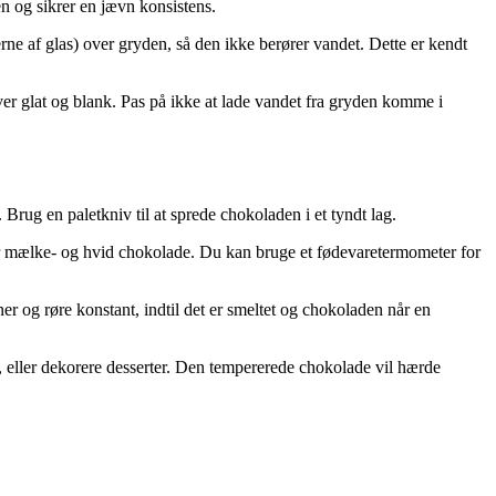
n og sikrer en jævn konsistens.
rne af glas) over gryden, så den ikke berører vandet. Dette er kendt
ver glat og blank. Pas på ikke at lade vandet fra gryden komme i
 Brug en paletkniv til at sprede chokoladen i et tyndt lag.
or mælke- og hvid chokolade. Du kan bruge et fødevaretermometer for
r og røre konstant, indtil det er smeltet og chokoladen når en
, eller dekorere desserter. Den tempererede chokolade vil hærde