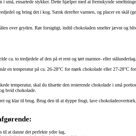
n i små, ensartede stykker. Dette hjælper med at fremskynde smeltninge
edjedel og bring det i kog. Sænk derefter varmen, og placer en skål (ge
len over gryden. Rør forsigtigt, indtil chokoladen smelter jævnt og bli
e ca. to tredjedele af den på et rent og tørt marmor- eller stålunderlag.
n når en temperatur på ca. 26-28°C for mørk chokolade eller 27-28°C f
de temperatur, skal du tilsætte den resterende chokolade i små portione
og hvid chokolade.
t og klar til brug. Brug den til at dyppe frugt, lave chokoladeovertræk
afgørende:
til at danne det perfekte ydre lag.