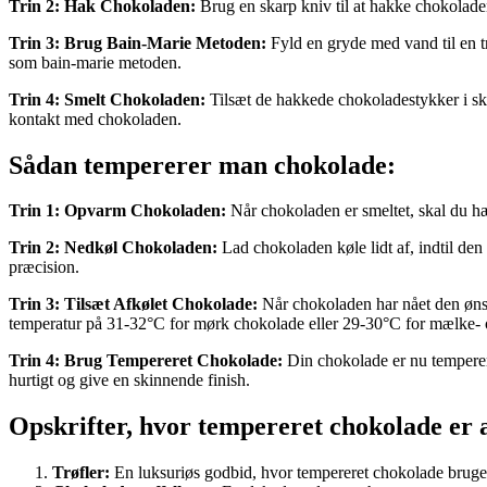
Trin 2: Hak Chokoladen:
Brug en skarp kniv til at hakke chokolade
Trin 3: Brug Bain-Marie Metoden:
Fyld en gryde med vand til en tr
som bain-marie metoden.
Trin 4: Smelt Chokoladen:
Tilsæt de hakkede chokoladestykker i skå
kontakt med chokoladen.
Sådan tempererer man chokolade:
Trin 1: Opvarm Chokoladen:
Når chokoladen er smeltet, skal du hæld
Trin 2: Nedkøl Chokoladen:
Lad chokoladen køle lidt af, indtil de
præcision.
Trin 3: Tilsæt Afkølet Chokolade:
Når chokoladen har nået den ønske
temperatur på 31-32°C for mørk chokolade eller 29-30°C for mælke- 
Trin 4: Brug Tempereret Chokolade:
Din chokolade er nu temperere
hurtigt og give en skinnende finish.
Opskrifter, hvor tempereret chokolade er 
Trøfler:
En luksuriøs godbid, hvor tempereret chokolade bruges 