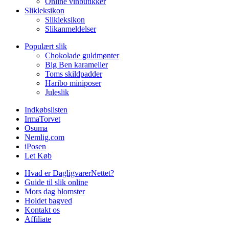
Online vinbutikker
Slikleksikon
Slikleksikon
Slikanmeldelser
Populært slik
Chokolade guldmønter
Big Ben karameller
Toms skildpadder
Haribo miniposer
Juleslik
Indkøbslisten
IrmaTorvet
Osuma
Nemlig.com
iPosen
Let Køb
Hvad er DagligvarerNettet?
Guide til slik online
Mors dag blomster
Holdet bagved
Kontakt os
Affiliate