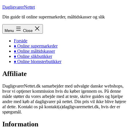
Skip
DagligvarerNettet
to
Din guide til online supermarkeder, måltidskasser og slik
content
Menu
Close
Forside
♦ Online supermarkeder
♦ Online måltidskasser
♦ Online slikbutikker
♦ Online blomsterbutikker
Affiliate
DagligvarerNettet.dk samarbejder med udvalgte danske webshops,
hvor vi optjener kommission hvis du køber igennem os. På denne
måde støtter du vores arbejde med at teste, skrive guides og hjælpe
andre med køb af dagligvarer på nettet. Din pris vil ikke blive højere
af dette. Kontakt os på kontakt(a)dagligvarernettet.dk, hvis der er
spørgsmål.
Information