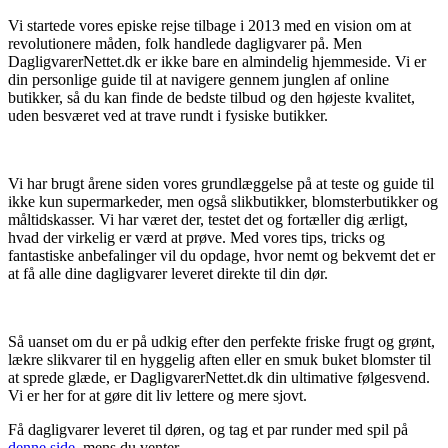
Vi startede vores episke rejse tilbage i 2013 med en vision om at
revolutionere måden, folk handlede dagligvarer på. Men
DagligvarerNettet.dk er ikke bare en almindelig hjemmeside. Vi er
din personlige guide til at navigere gennem junglen af online
butikker, så du kan finde de bedste tilbud og den højeste kvalitet,
uden besværet ved at trave rundt i fysiske butikker.
Vi har brugt årene siden vores grundlæggelse på at teste og guide til
ikke kun supermarkeder, men også slikbutikker, blomsterbutikker og
måltidskasser. Vi har været der, testet det og fortæller dig ærligt,
hvad der virkelig er værd at prøve. Med vores tips, tricks og
fantastiske anbefalinger vil du opdage, hvor nemt og bekvemt det er
at få alle dine dagligvarer leveret direkte til din dør.
Så uanset om du er på udkig efter den perfekte friske frugt og grønt,
lækre slikvarer til en hyggelig aften eller en smuk buket blomster til
at sprede glæde, er DagligvarerNettet.dk din ultimative følgesvend.
Vi er her for at gøre dit liv lettere og mere sjovt.
Få dagligvarer leveret til døren, og tag et par runder med spil på
denne side
, mens du venter.