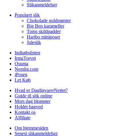
Slikanmeldelser
Populært slik
Chokolade guldmønter
Big Ben karameller
Toms skildpadder
Haribo miniposer
Juleslik
Indkøbslisten
IrmaTorvet
Osuma
Nemlig.com
iPosen
Let Køb
Hvad er DagligvarerNettet?
Guide til slik online
Mors dag blomster
Holdet bagved
Kontakt os
Affiliate
Om hjemmesiden
Senest slikanmeldelser