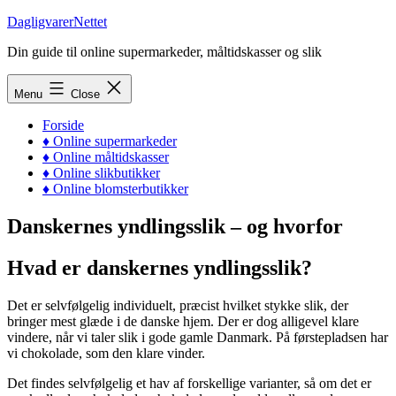
Skip
DagligvarerNettet
to
Din guide til online supermarkeder, måltidskasser og slik
content
Menu
Close
Forside
♦ Online supermarkeder
♦ Online måltidskasser
♦ Online slikbutikker
♦ Online blomsterbutikker
Danskernes yndlingsslik – og hvorfor
Hvad er danskernes yndlingsslik?
Det er selvfølgelig individuelt, præcist hvilket stykke slik, der
bringer mest glæde i de danske hjem. Der er dog alligevel klare
vindere, når vi taler slik i gode gamle Danmark. På førstepladsen har
vi chokolade, som den klare vinder.
Det findes selvfølgelig et hav af forskellige varianter, så om det er