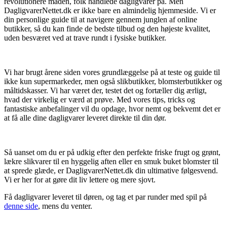
revolutionere måden, folk handlede dagligvarer på. Men
DagligvarerNettet.dk er ikke bare en almindelig hjemmeside. Vi er
din personlige guide til at navigere gennem junglen af online
butikker, så du kan finde de bedste tilbud og den højeste kvalitet,
uden besværet ved at trave rundt i fysiske butikker.
Vi har brugt årene siden vores grundlæggelse på at teste og guide til
ikke kun supermarkeder, men også slikbutikker, blomsterbutikker og
måltidskasser. Vi har været der, testet det og fortæller dig ærligt,
hvad der virkelig er værd at prøve. Med vores tips, tricks og
fantastiske anbefalinger vil du opdage, hvor nemt og bekvemt det er
at få alle dine dagligvarer leveret direkte til din dør.
Så uanset om du er på udkig efter den perfekte friske frugt og grønt,
lækre slikvarer til en hyggelig aften eller en smuk buket blomster til
at sprede glæde, er DagligvarerNettet.dk din ultimative følgesvend.
Vi er her for at gøre dit liv lettere og mere sjovt.
Få dagligvarer leveret til døren, og tag et par runder med spil på
denne side
, mens du venter.