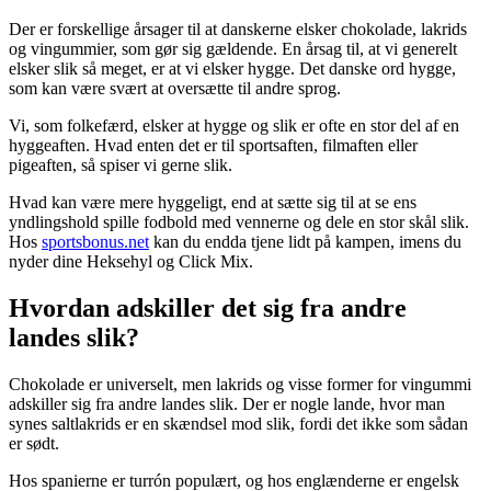
Der er forskellige årsager til at danskerne elsker chokolade, lakrids
og vingummier, som gør sig gældende. En årsag til, at vi generelt
elsker slik så meget, er at vi elsker hygge. Det danske ord hygge,
som kan være svært at oversætte til andre sprog.
Vi, som folkefærd, elsker at hygge og slik er ofte en stor del af en
hyggeaften. Hvad enten det er til sportsaften, filmaften eller
pigeaften, så spiser vi gerne slik.
Hvad kan være mere hyggeligt, end at sætte sig til at se ens
yndlingshold spille fodbold med vennerne og dele en stor skål slik.
Hos
sportsbonus.net
kan du endda tjene lidt på kampen, imens du
nyder dine Heksehyl og Click Mix.
Hvordan adskiller det sig fra andre
landes slik?
Chokolade er universelt, men lakrids og visse former for vingummi
adskiller sig fra andre landes slik. Der er nogle lande, hvor man
synes saltlakrids er en skændsel mod slik, fordi det ikke som sådan
er sødt.
Hos spanierne er turrón populært, og hos englænderne er engelsk