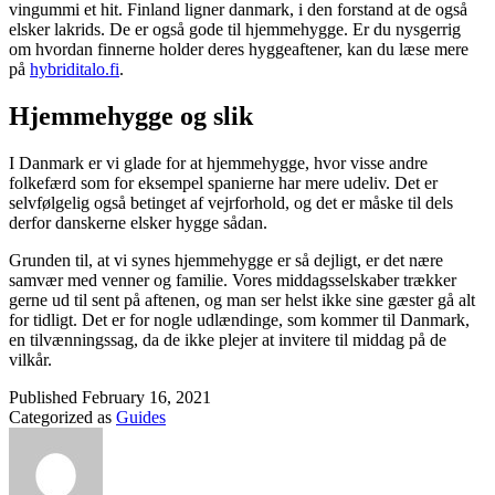
vingummi et hit. Finland ligner danmark, i den forstand at de også
elsker lakrids. De er også gode til hjemmehygge. Er du nysgerrig
om hvordan finnerne holder deres hyggeaftener, kan du læse mere
på
hybriditalo.fi
.
Hjemmehygge og slik
I Danmark er vi glade for at hjemmehygge, hvor visse andre
folkefærd som for eksempel spanierne har mere udeliv. Det er
selvfølgelig også betinget af vejrforhold, og det er måske til dels
derfor danskerne elsker hygge sådan.
Grunden til, at vi synes hjemmehygge er så dejligt, er det nære
samvær med venner og familie. Vores middagsselskaber trækker
gerne ud til sent på aftenen, og man ser helst ikke sine gæster gå alt
for tidligt. Det er for nogle udlændinge, som kommer til Danmark,
en tilvænningssag, da de ikke plejer at invitere til middag på de
vilkår.
Published
February 16, 2021
Categorized as
Guides