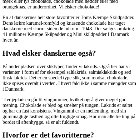
mørk eller lys chokolade, chokolade med nødder eller med
orangeknas, er underordnet. Vi elsker chokolade!
En af danskernes helt store favoritter er Toms Kæmpe Skildpadder.
Dens lækre karamel-romfyld og knasende chokolade har taget
danskerne med storm, siden de udkom i 1948. Der sælges omkring
41 millioner Kæmpe Skilpadder og Mini skildpadder I Danmark
hvert år.
Hvad elsker danskerne også?
På andenpladsen over sliktyper, finder vi lakrids. Også her har vi
varianter, i form af for eksempel saltlakrids, salmiaklakrids og sød
finsk lakrids. Det er en speciel type slik, som modsat chokolade,
ikke spises overalt i verden. I hvert fald ikke i samme mængder som
i Danmark.
Tredjepladsen går til vingummier, hvilket også giver meget god
mening. Chokolade er blød og smelter på tungen. Lakrids er saltet
og har en fast konsistens. Vingummi er en mellemting, med sin
gummiagtige fasthed og ofte frugtige smag. Har man alle tre ting på
bordet til aftenhygge, så er alt fuldendt.
Hvorfor er det favoritterne?