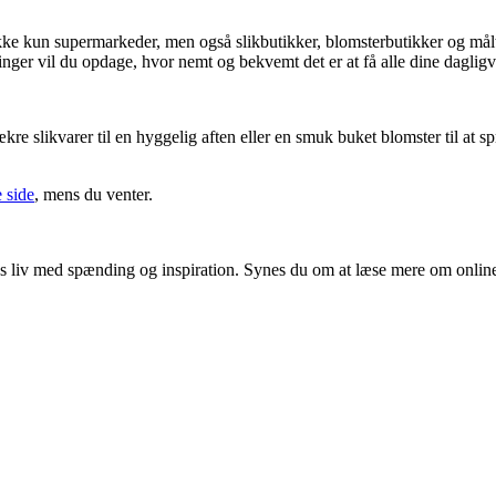
kke kun supermarkeder, men også slikbutikker, blomsterbutikker og måltid
inger vil du opdage, hvor nemt og bekvemt det er at få alle dine dagligvar
ækre slikvarer til en hyggelig aften eller en smuk buket blomster til at 
 side
, mens du venter.
ores liv med spænding og inspiration. Synes du om at læse mere om onlin