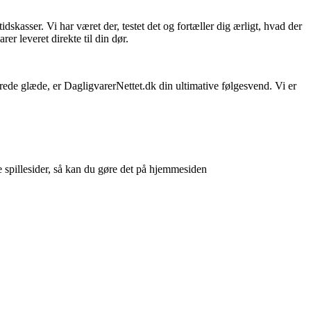
skasser. Vi har været der, testet det og fortæller dig ærligt, hvad der
er leveret direkte til din dør.
sprede glæde, er DagligvarerNettet.dk din ultimative følgesvend. Vi er
e spillesider, så kan du gøre det på hjemmesiden