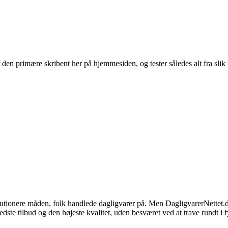
en primære skribent her på hjemmesiden, og tester således alt fra slik t
olutionere måden, folk handlede dagligvarer på. Men DagligvarerNettet.
edste tilbud og den højeste kvalitet, uden besværet ved at trave rundt i f