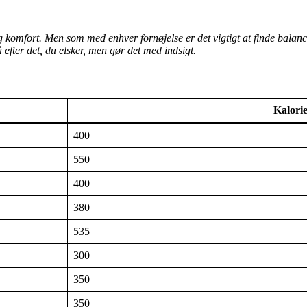
g komfort. Men som med enhver fornøjelse er det vigtigt at finde balance
 efter det, du elsker, men gør det med indsigt.
Kalori
400
550
400
380
535
300
350
350