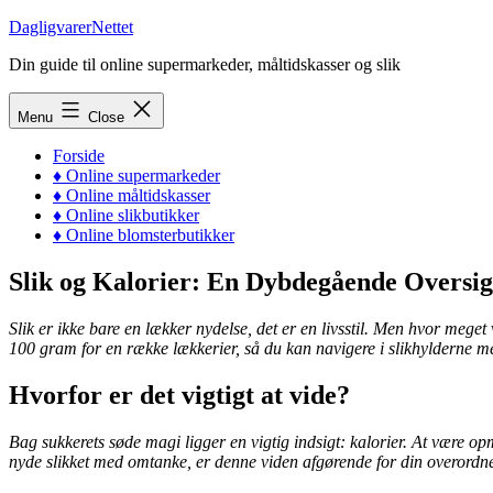
Skip
DagligvarerNettet
to
Din guide til online supermarkeder, måltidskasser og slik
content
Menu
Close
Forside
♦ Online supermarkeder
♦ Online måltidskasser
♦ Online slikbutikker
♦ Online blomsterbutikker
Slik og Kalorier: En Dybdegående Oversigt
Slik er ikke bare en lækker nydelse, det er en livsstil. Men hvor mege
100 gram for en række lækkerier, så du kan navigere i slikhylderne me
Hvorfor er det vigtigt at vide?
Bag sukkerets søde magi ligger en vigtig indsigt: kalorier. At være o
nyde slikket med omtanke, er denne viden afgørende for din overordn