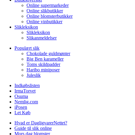
Online supermarkeder
Online slikbutikker
Online blomsterbutikker
Online vinbutikker
Slikleksikon
Slikleksikon
Slikanmeldelser
Populært slik
Chokolade guldmønter
Big Ben karameller
Toms skildpadder
Haribo miniposer
Juleslik
Indkøbslisten
IrmaTorvet
Osuma
Nemlig.com
iPosen
Let Køb
Hvad er DagligvarerNettet?
Guide til slik online
Mors dag blomster