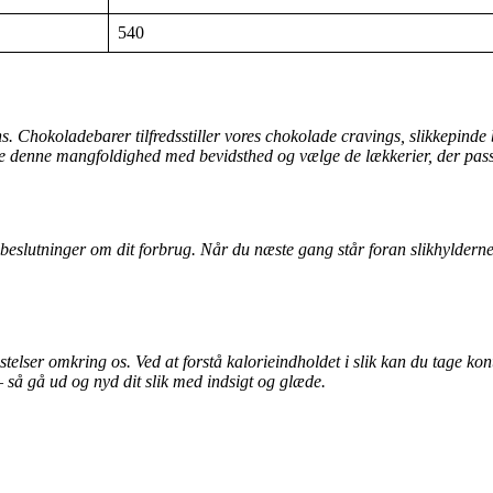
540
ns. Chokoladebarer tilfredsstiller vores chokolade cravings, slikkepind
de denne mangfoldighed med bevidsthed og vælge de lækkerier, der passe
rede beslutninger om dit forbrug. Når du næste gang står foran slikhylde
fristelser omkring os. Ved at forstå kalorieindholdet i slik kan du tage 
– så gå ud og nyd dit slik med indsigt og glæde.