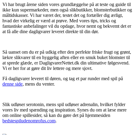
Vi har brugt årene siden vores grundlæggelse på at teste og guide til
ikke kun supermarkeder, men også slikbutikker, blomsterbutikker og
måltidskasser. Vi har været der, testet det og fortæller dig ærligt,
hvad der virkelig er værd at prøve. Med vores tips, tricks og
fantastiske anbefalinger vil du opdage, hvor nemt og bekvemt det er
at få alle dine dagligvarer leveret direkte til din dør.
Så uanset om du er på udkig efter den perfekte friske frugt og grønt,
lækre slikvarer til en hyggelig aften eller en smuk buket blomster til
at sprede glæde, er DagligvarerNettet.dk din ultimative følgesvend.
Vi er her for at gøre dit liv lettere og mere sjovt.
Få dagligvarer leveret til døren, og tag et par runder med spil på
denne side
, mens du venter.
Slik udløser serotonin, mens spil udløser adrenalin, hvilket fylder
vores liv med spænding og inspiration. Synes du om at læse mere
om online spillesider, så kan du gøre det på hjemmesiden
bedstespiludenomrofus.com
.