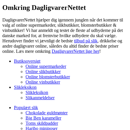
Omkring DagligvarerNettet
DagligvarerNettet hjælper dig igennem junglen når det kommer til
valg af online supermarkeder, slikbutikker, blomsterbutikker &
vinbutikker! Vi har anmeldt og testet de fleste af udbyderne på det
danske marked for, at fremvise hvilke udbydere du skal vælge.
Herudover finder vi jævnligt de bedste
tilbud på slik
, drikkelse og
andre dagligvarer online, således du altid finder de bedste priser
online. Læs mere omkring
DagligvarerNettet lige her
!
Butiksoversigt
Online supermarkeder
Online slikbutikker
Online blomsterbutikker
Online vinbutikker
Slikleksikon
Slikleksikon
Slikanmeldelser
Populært slik
Chokolade guldmønter
Big Ben karameller
Toms skildpadder
Haribo miniposer