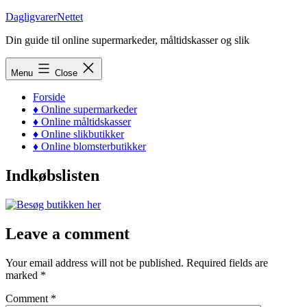
Skip
DagligvarerNettet
to
Din guide til online supermarkeder, måltidskasser og slik
content
Menu
Close
Forside
♦ Online supermarkeder
♦ Online måltidskasser
♦ Online slikbutikker
♦ Online blomsterbutikker
Indkøbslisten
Leave a comment
Your email address will not be published.
Required fields are
marked
*
Comment
*