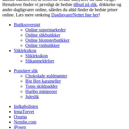
Herudover finder vi jævnligt de bedste
tilbud på slik
, drikkelse og
andre dagligvarer online, således du altid finder de bedste priser
online. Læs mere omkring
DagligvarerNettet lige her
!
Butiksoversigt
Online supermarkeder
Online slikbutikker
Online blomsterbutikker
Online vinbutikker
Slikleksikon
Slikleksikon
Slikanmeldelser
Populært slik
Chokolade guldmønter
Big Ben karameller
Toms skildpadder
Haribo miniposer
Juleslik
Indkøbslisten
IrmaTorvet
Osuma
Nemlig.com
iPosen