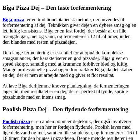
Biga Pizza Dej – Den faste forfermentering
Biga pizza
er en traditionel italiensk metode, der anvendes til
forfermentering af dej. Teknikken giver dejen en dybere smag og en
let, luftig konsistens. Biga er en fast fordej, der består af en lille
mængde gær, mel og vand, og fermenteres i 12 til 24 timer, inden
den blandes med resten af pizzadejen.
Den lange fermentering er essentiel for at opnå de komplekse
smagsnuancer, der karakteriserer en god pizzadej. Biga giver en
sprød skorpe, samtidig med at krummen forbliver blød og luftig.
Mange professionelle pizzabagere foretrækker Biga, da det skaber
en dej, der er nem at arbejde med og giver et flot resultat.
At lave Biga derhjemme kræver planlægning, da fermenteringen
tager tid, men resultatet er en dej, der er perfekt til tynde, sprøde
pizzabunde med en intens smag.
Poolish Pizza Dej – Den flydende forfermentering
Poolish pizza
er en anden populær dejteknik, der også involverer
forfermentering, men her er fordejen flydende. Poolish laves med
lige dele vand og mel, samt en lille smule gær, og fermenterer i 16 til
18 timer, før den bruges i pizzadejen. Denne metode resulterer i en