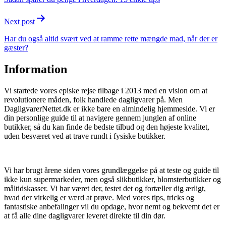
Next post
Har du også altid svært ved at ramme rette mængde mad, når der er
gæster?
Information
Vi startede vores episke rejse tilbage i 2013 med en vision om at
revolutionere måden, folk handlede dagligvarer på. Men
DagligvarerNettet.dk er ikke bare en almindelig hjemmeside. Vi er
din personlige guide til at navigere gennem junglen af online
butikker, så du kan finde de bedste tilbud og den højeste kvalitet,
uden besværet ved at trave rundt i fysiske butikker.
Vi har brugt årene siden vores grundlæggelse på at teste og guide til
ikke kun supermarkeder, men også slikbutikker, blomsterbutikker og
måltidskasser. Vi har været der, testet det og fortæller dig ærligt,
hvad der virkelig er værd at prøve. Med vores tips, tricks og
fantastiske anbefalinger vil du opdage, hvor nemt og bekvemt det er
at få alle dine dagligvarer leveret direkte til din dør.