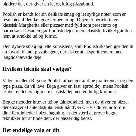
blødere dej, der giver en let og luftig pizzabund.
Poolish er kendt for sin delikate smag og let syrlige noter, som er
resultatet af den længere fermentering. Dejen er perfekt til en
klassisk Margherita eller pizzaer med fyld som prosciutto og
parmesan. Desuden gør Poolish dejen mere elastisk, hvilket gør den
nem at strække ud og forme.
Den dybere smag og lette konsistens, som Poolish skaber, gør den til
en favorit blandt pizzabagere, der elsker at eksperimentere med
langtidshævede deje.
Hvilken teknik skal vælges?
Valget mellem Biga og Poolish afhænger af dine præferencer og den
type pizza, du vil lave. Biga giver en fast, sprød dej, mens Poolish
skaber en lettere og mere elastisk dej med en luftig krumme.
Begge metoder kræver tid og tålmodighed, men de giver en pizza,
der smager af autentisk italiensk håndværk. Hvis du vil udfordre
dine færdigheder i pizzabagning, er det værd at prøve begge
teknikker for at finde den, der passer dig bedst.
Det endelige valg er dit