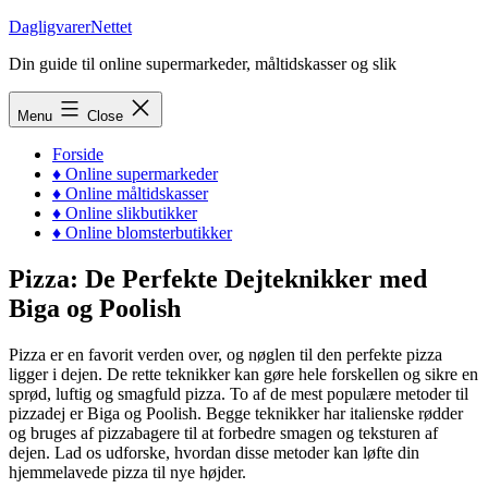
Skip
DagligvarerNettet
to
Din guide til online supermarkeder, måltidskasser og slik
content
Menu
Close
Forside
♦ Online supermarkeder
♦ Online måltidskasser
♦ Online slikbutikker
♦ Online blomsterbutikker
Pizza: De Perfekte Dejteknikker med
Biga og Poolish
Pizza er en favorit verden over, og nøglen til den perfekte pizza
ligger i dejen. De rette teknikker kan gøre hele forskellen og sikre en
sprød, luftig og smagfuld pizza. To af de mest populære metoder til
pizzadej er Biga og Poolish. Begge teknikker har italienske rødder
og bruges af pizzabagere til at forbedre smagen og teksturen af
dejen. Lad os udforske, hvordan disse metoder kan løfte din
hjemmelavede pizza til nye højder.