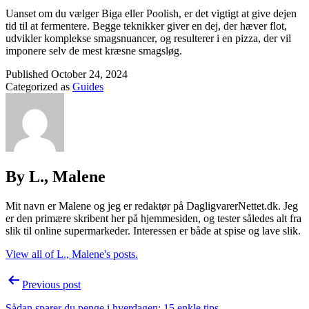
Uanset om du vælger Biga eller Poolish, er det vigtigt at give dejen
tid til at fermentere. Begge teknikker giver en dej, der hæver flot,
udvikler komplekse smagsnuancer, og resulterer i en pizza, der vil
imponere selv de mest kræsne smagsløg.
Published
October 24, 2024
Categorized as
Guides
By L., Malene
Mit navn er Malene og jeg er redaktør på DagligvarerNettet.dk. Jeg
er den primære skribent her på hjemmesiden, og tester således alt fra
slik til online supermarkeder. Interessen er både at spise og lave slik.
View all of L., Malene's posts.
Post
Previous post
navigation
Sådan sparer du penge i hverdagen: 15 enkle tips