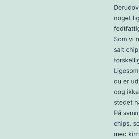
Derudove
noget li
fedtfatti
Som vi n
salt chi
forskell
Ligesom 
du er ud
dog ikke
stedet h
På samm
chips, s
med kims