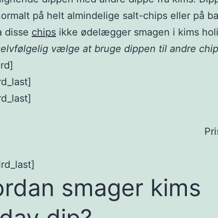
ormalt på helt almindelige salt-chips eller på 
a disse
chips
ikke ødelægger smagen i kims holi
elvfølgelig vælge at bruge dippen til andre chip
rd]
rd_last]
rd_last]
Pri
rd_last]
rdan smager kims
iday dip?