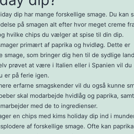
iday dip har mange forskellige smage. Du kan 
ydelse på smagen alt efter hvor meget creme fr
g hvilke chips du vælger at spise til din dip.
mager primært af paprika og hvidløg. Dette er
e smage, som bringer dig hen til de sydlige lan
lv prøvet at være i Italien eller i Spanien vil du
u er på ferie igen.
mere erfarne smagskender vil du også kunne s
peber skal modarbejde hvidlåg og paprika, sam
amarbejder med de to ingredienser.
ager en chips med kims holiday dip ind i munden
plodere af forskellige smage. Ofte kan paprika