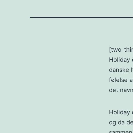
[two_thi
Holiday 
danske h
følelse 
det navn
Holiday 
og da d
sammenl