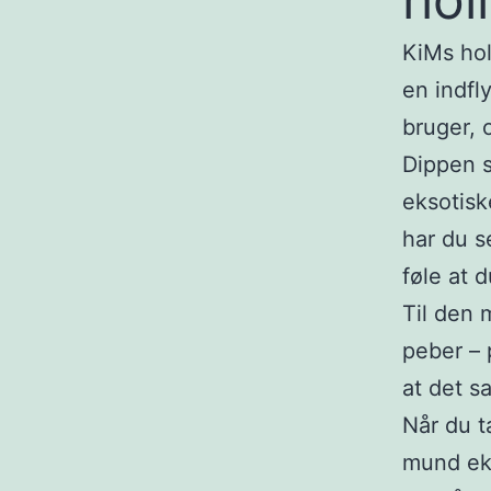
KiMs hol
en indfl
bruger, o
Dippen s
eksotisk
har du se
føle at d
Til den 
peber – 
at det s
Når du t
mund eks