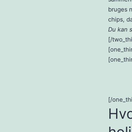
bruges n
chips, d
Du kan s
[/two_thi
[one_thi
[one_thi
[/one_thi
Hvo
hol