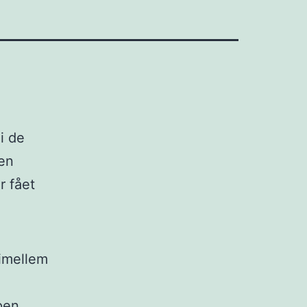
i de
 en
r fået
 imellem
pen