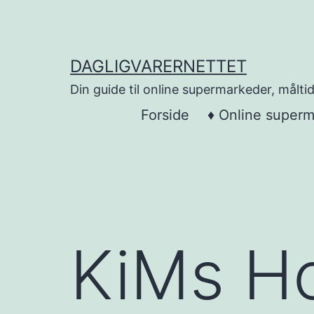
Skip
to
content
DAGLIGVARERNETTET
Din guide til online supermarkeder, måltid
Forside
♦ Online super
KiMs Ho