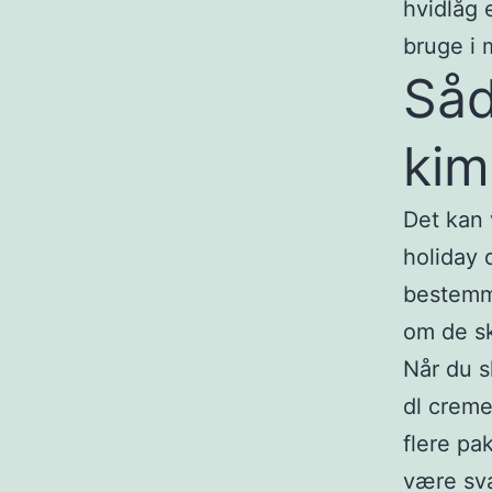
hvidlåg 
bruge i 
Såd
kim
Det kan 
holiday 
bestemme
om de sk
Når du s
dl creme
flere pa
være svæ