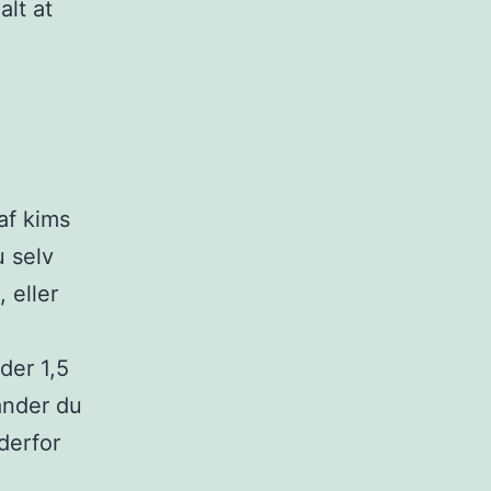
alt at
af kims
 selv
 eller
der 1,5
ander du
derfor