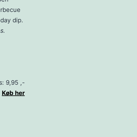
barbecue
day dip.
s.
s: 9,95 ,-
Køb her