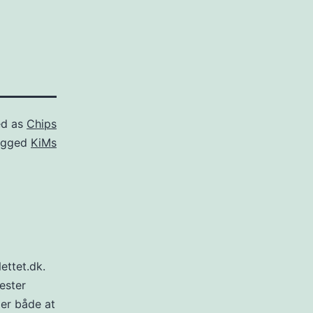
ed as
Chips
agged
KiMs
ettet.dk.
ester
 er både at