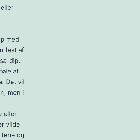
eller
hip med
n fest af
sa-dip.
føle at
. Det vil
n, men i
 eller
r vilde
 ferie og