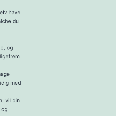
selv have
aiche du
de, og
 ligefrem
mage
tidig med
, vil din
 og