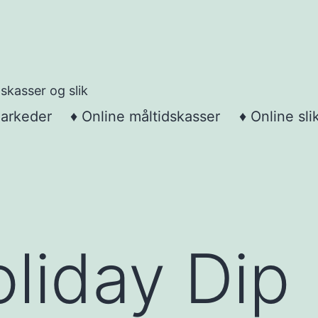
skasser og slik
markeder
♦ Online måltidskasser
♦ Online sli
liday Dip