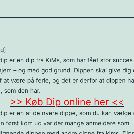
rd]
dip er en dip fra KiMs, som har fået stor succes 
jem – og med god grund. Dippen skal give dig
af at være på ferie, og det er derfor at dippen ha
, som den har.
>> Køb Dip online her <<
dip er en af de nyere dippe, som du kan vælge
en først kom ud var der mange anmeldere som
ignende dippen med andre dippe fra kims. Dip