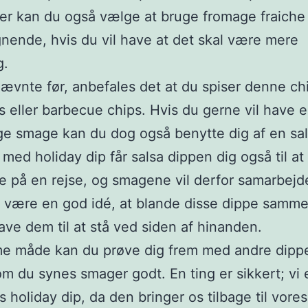
r kan du også vælge at bruge fromage fraiche 
gnende, hvis du vil have at det skal være mere
g.
ævnte før, anbefales det at du spiser denne c
ps eller barbecue chips. Hvis du gerne vil have e
ige smage kan du dog også benytte dig af en sal
med holiday dip får salsa dippen dig også til at 
e på en rejse, og smagene vil derfor samarbejde
 være en god idé, at blande disse dippe samme
ave dem til at stå ved siden af hinanden.
e måde kan du prøve dig frem med andre dippe
om du synes smager godt. En ting er sikkert; vi e
 holiday dip, da den bringer os tilbage til vores