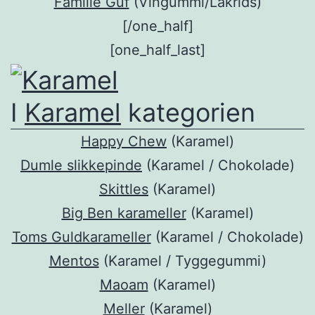
Familie Guf
(Vingummi/Lakrids)
[/one_half]
[one_half_last]
I
Karamel
kategorien
Happy Chew
(Karamel)
Dumle slikkepinde
(Karamel / Chokolade)
Skittles
(Karamel)
Big Ben karameller
(Karamel)
Toms Guldkarameller
(Karamel / Chokolade)
Mentos
(Karamel / Tyggegummi)
Maoam
(Karamel)
Meller
(Karamel)