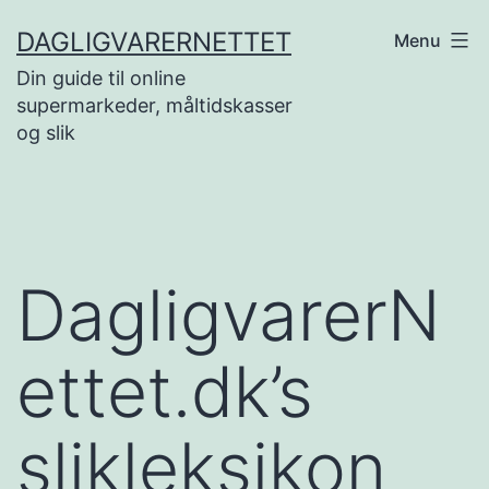
Skip
DAGLIGVARERNETTET
Menu
to
Din guide til online
content
supermarkeder, måltidskasser
og slik
DagligvarerN
ettet.dk’s
slikleksikon