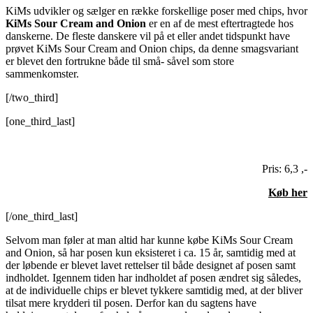
KiMs udvikler og sælger en række forskellige poser med chips, hvor
KiMs Sour Cream and Onion
er en af de mest eftertragtede hos
danskerne. De fleste danskere vil på et eller andet tidspunkt have
prøvet KiMs Sour Cream and Onion chips, da denne smagsvariant
er blevet den fortrukne både til små- såvel som store
sammenkomster.
[/two_third]
[one_third_last]
Pris: 6,3 ,-
Køb her
[/one_third_last]
Selvom man føler at man altid har kunne købe KiMs Sour Cream
and Onion, så har posen kun eksisteret i ca. 15 år, samtidig med at
der løbende er blevet lavet rettelser til både designet af posen samt
indholdet. Igennem tiden har indholdet af posen ændret sig således,
at de individuelle chips er blevet tykkere samtidig med, at der bliver
tilsat mere krydderi til posen. Derfor kan du sagtens have