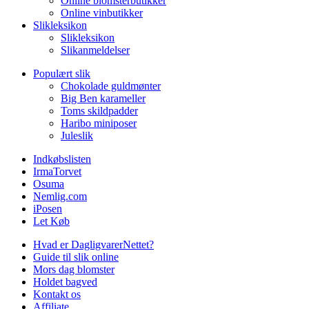
Online blomsterbutikker
Online vinbutikker
Slikleksikon
Slikleksikon
Slikanmeldelser
Populært slik
Chokolade guldmønter
Big Ben karameller
Toms skildpadder
Haribo miniposer
Juleslik
Indkøbslisten
IrmaTorvet
Osuma
Nemlig.com
iPosen
Let Køb
Hvad er DagligvarerNettet?
Guide til slik online
Mors dag blomster
Holdet bagved
Kontakt os
Affiliate