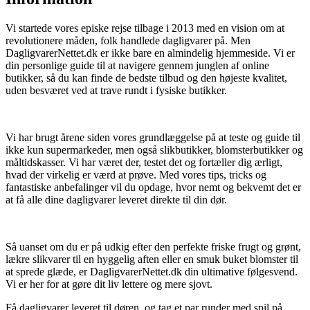
Vi startede vores episke rejse tilbage i 2013 med en vision om at
revolutionere måden, folk handlede dagligvarer på. Men
DagligvarerNettet.dk er ikke bare en almindelig hjemmeside. Vi er
din personlige guide til at navigere gennem junglen af online
butikker, så du kan finde de bedste tilbud og den højeste kvalitet,
uden besværet ved at trave rundt i fysiske butikker.
Vi har brugt årene siden vores grundlæggelse på at teste og guide til
ikke kun supermarkeder, men også slikbutikker, blomsterbutikker og
måltidskasser. Vi har været der, testet det og fortæller dig ærligt,
hvad der virkelig er værd at prøve. Med vores tips, tricks og
fantastiske anbefalinger vil du opdage, hvor nemt og bekvemt det er
at få alle dine dagligvarer leveret direkte til din dør.
Så uanset om du er på udkig efter den perfekte friske frugt og grønt,
lækre slikvarer til en hyggelig aften eller en smuk buket blomster til
at sprede glæde, er DagligvarerNettet.dk din ultimative følgesvend.
Vi er her for at gøre dit liv lettere og mere sjovt.
Få dagligvarer leveret til døren, og tag et par runder med spil på