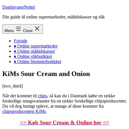
Skip
DagligvarerNettet
to
Din guide til online supermarkeder, måltidskasser og slik
content
Menu
Close
Forside
♦ Online supermarkeder
♦ Online måltidskasser
♦ Online slikbutikker
♦ Online blomsterbutikker
KiMs Sour Cream and Onion
[two_third]
Når det kommer til
chips
, så kan du i Danmark købe en række
forskellige smagsvarianter fra en række forskellige chipsproducenter.
Du vil dog hurtigt opleve, at mange af disse kommer fra
chipsproducenten KiMs
.
>> Køb Sour Cream & Online her <<