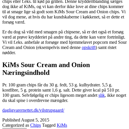
chips eller f.eks. til kød på grillen. Denne krydderiblanding sælges
dog ikke af KiMs, og vi kan derfor ikke love at dine chips kommer
til at smage lige så godt som KiMs Sour Cream and Onion chips. Vi
vil dog mene, at hvis du har kundskaberne i køkkenet, så er dette et
forsøg værd.
Er du dog så vild med smagen på chipsene, så er det også et forsøg
værd at prøve krydderiet på andre ting, da dette kan være fortrinligt.
Vi vil f.eks. anbefale at forsøge med hjemmelavet popcorn med Sour
Cream and Onion (eksempelvis med denne
opskrift
) samt ristet
nødder.
KiMs Sour Cream and Onion
Næringsindhold
Pr. 100 gram chips får du 30 g. fedt, 53 g. kulhydrater. 5,5 g.
kostfibre, 5 g. protein samt 1,6 g. salt. Dette giver kcal på 510 pr.
100 gram. Selvfølgelig er chips ligesom meget andet
slik
, ikke noget
du skal spise i overdrevne mængder.
dagligvarernettet.dk/vilstrupgaard/
Published
August 5, 2015
Categorized as
Chips
Tagged
KiMs