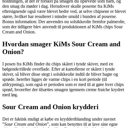
holdningen, at der er forskel på smagen du oplevede som barn, og
den smag du møder i dag. Herudover skulle poserne fra KiMs
eftersignende også være blevet bedre ved, at selve chipsene er blevet
større, hvilket har resulteret i mindre smuld i bunden af poserne.
Bonus information: Der anvendes nu solsikkeolie fremfor palmeolie,
som der tidligere blev anvendt til produktionen af KiMs chips Sour
Cream and Onion.
Hvordan smager KiMs Sour Cream and
Onion?
I posen fra KiMs finder du chips skåret i tynde skiver, med en
bølgende/rillede overflade. Efter at kartoflerne er skåret i tynde
skiver, så bliver disse stegt i solsikkeolie indtil de bliver bagte og
sprøde. herefter ligges de varme chips i en kort periode (til
afdrypning), som også er perioden som er med til at gøre hver chips
sprød, hvorefter der tilsættes smagen igennem creme fraiche krydret
med løg.
Sour Cream and Onion krydderi
Det er faktisk muligt at købe en krydderiblanding under navnet
”
Sour Cream and Onion
”, som kan benyttes til at lave sine egne