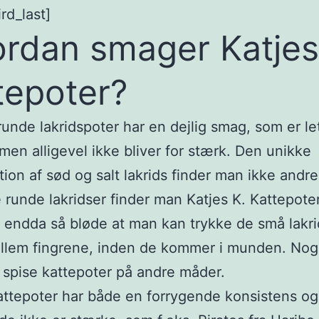
rd_last]
rdan smager Katjes
tepoter?
unde lakridspoter har en dejlig smag, som er le
 men alligevel ikke bliver for stærk. Den unikke
ion af sød og salt lakrids finder man ikke andre
 runde lakridser finder man Katjes K. Kattepoter
a endda så bløde at man kan trykke de små lakri
ellem fingrene, inden de kommer i munden. No
e spise kattepoter på andre måder.
attepoter har både en forrygende konsistens o