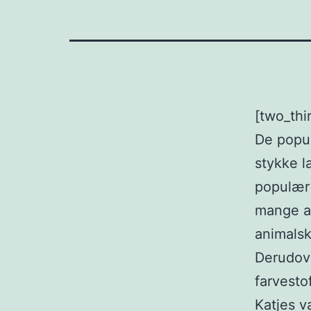
[two_thi
De popul
stykke l
populær 
mange af
animalsk
Derudove
farvesto
Katjes v