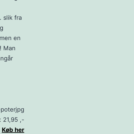
 slik fra
og
, men en
l! Man
angår
: 21,95 ,-
Køb her