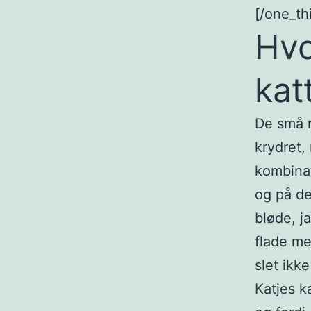
[/one_thi
Hvo
kat
De små r
krydret,
kombinat
og på de
bløde, j
flade m
slet ikk
Katjes k