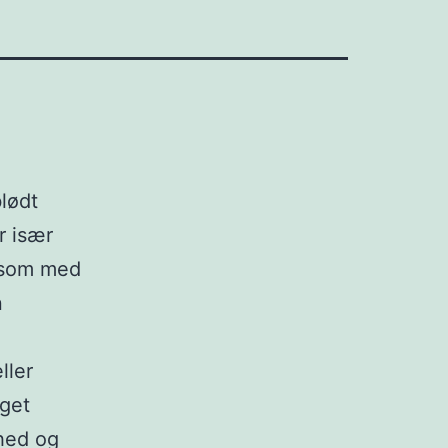
lødt
r især
gesom med
n
ller
oget
dhed og