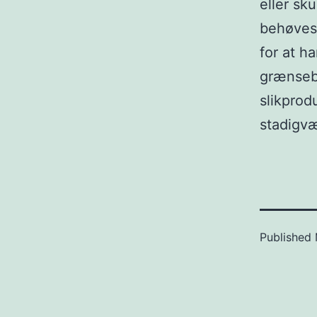
eller sk
behøves
for at h
grænsebu
slikprodu
stadigvæ
Published