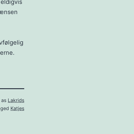
eldigvis
rænsen
vfølgelig
kerne.
d as
Lakrids
gged
Katjes