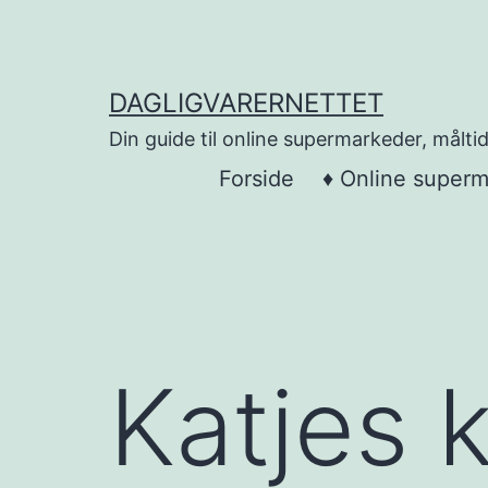
Skip
to
content
DAGLIGVARERNETTET
Din guide til online supermarkeder, måltid
Forside
♦ Online super
Katjes 