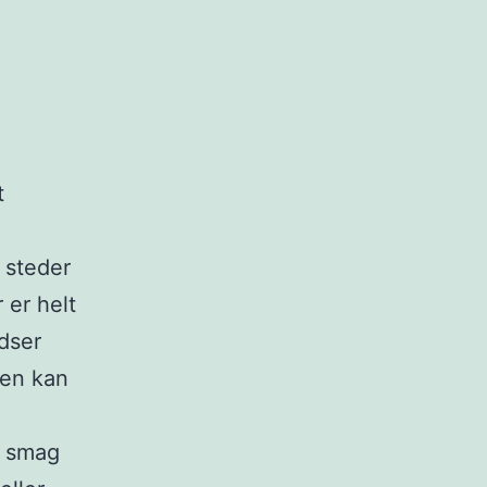
t
 steder
 er helt
dser
gen kan
g smag