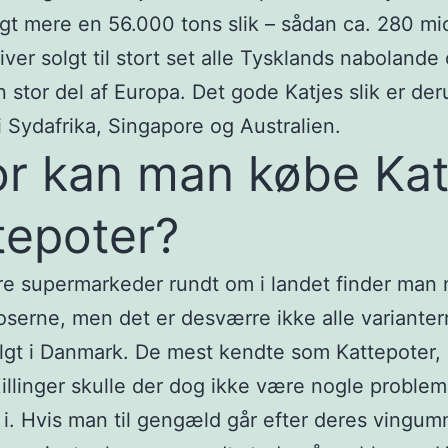
ligt mere en 56.000 tons slik – sådan ca. 280 mi
liver solgt til stort set alle Tysklands nabolande
n stor del af Europa. Det gode Katjes slik er de
 i Sydafrika, Singapore og Australien.
r kan man købe Kat
tepoter?
rre supermarkeder rundt om i landet finder man
oserne, men det er desværre ikke alle varianter
olgt i Danmark. De mest kendte som Kattepoter, 
Killinger skulle der dog ikke være nogle probleme
 i. Hvis man til gengæld går efter deres vingum