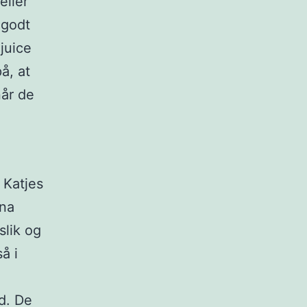
eller
 godt
 juice
å, at
når de
 Katjes
ena
slik og
å i
nd. De