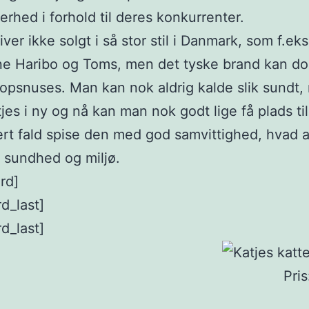
kerhed i forhold til deres konkurrenter.
iver ikke solgt i så stor stil i Danmark, som f.eks.
e Haribo og Toms, men det tyske brand kan d
opsnuses. Man kan nok aldrig kalde slik sundt
jes i ny og nå kan man nok godt lige få plads ti
ert fald spise den med god samvittighed, hvad 
 sundhed og miljø.
rd]
rd_last]
rd_last]
Pris