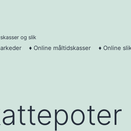
skasser og slik
markeder
♦ Online måltidskasser
♦ Online sli
kattepoter