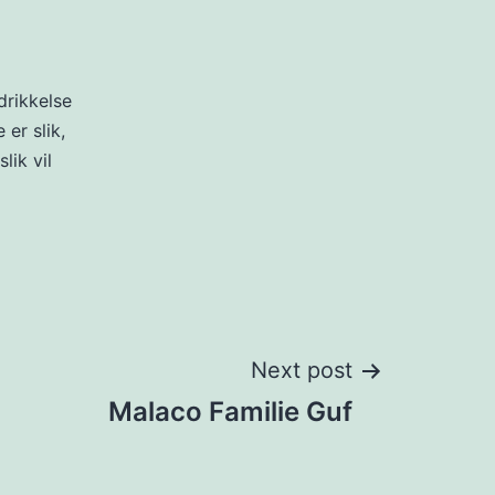
drikkelse
er slik,
lik vil
Next post
Malaco Familie Guf