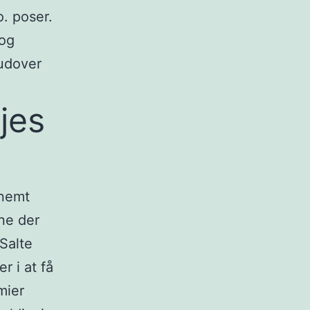
o. poser.
 og
rudover
jes
 nemt
ne der
Salte
r i at få
mier