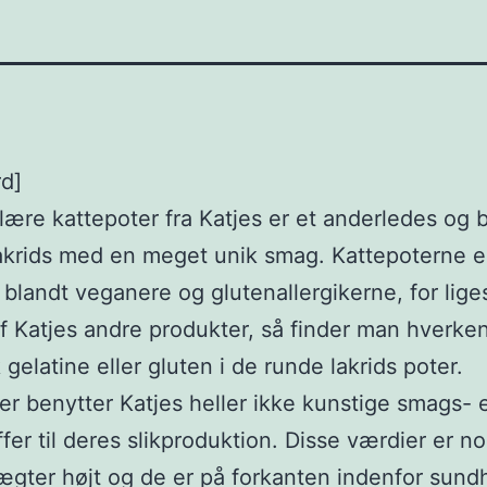
rd]
ære kattepoter fra Katjes er et anderledes og b
akrids med en meget unik smag. Kattepoterne e
blandt veganere og glutenallergikerne, for li
 Katjes andre produkter, så finder man hverke
 gelatine eller gluten i de runde lakrids poter.
r benytter Katjes heller ikke kunstige smags- e
ffer til deres slikproduktion. Disse værdier er n
ægter højt og de er på forkanten indenfor sun