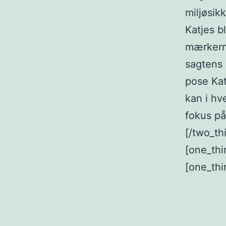
miljøsik
Katjes bl
mærkern
sagtens 
pose Kat
kan i hv
fokus på
[/two_thi
[one_thi
[one_thi