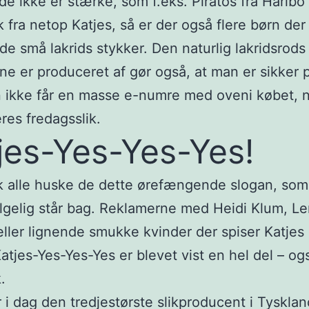
 de ikke er stærke, som f.eks. Piratos fra Haribo 
sk fra netop Katjes, så er der også flere børn der
 de små lakrids stykker. Den naturlig lakridsrods
rne er produceret af gør også, at man er sikker p
 ikke får en masse e-numre med oveni købet, 
res fredagsslik.
jes-Yes-Yes-Yes!
k alle huske de dette ørefængende slogan, som
ølgelig står bag. Reklamerne med Heidi Klum, L
ller lignende smukke kvinder der spiser Katjes 
atjes-Yes-Yes-Yes er blevet vist en hel del – ogs
.
r i dag den tredjestørste slikproducent i Tyskla