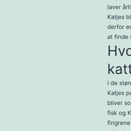
laver år
Katjes b
derfor e
at finde
Hvo
kat
I de stø
Katjes p
bliver s
fisk og 
fingrene