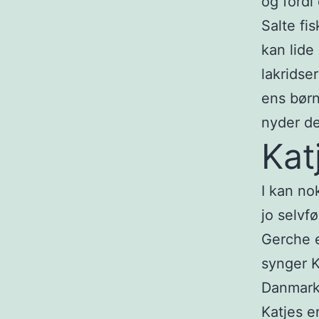
og fordi
Salte fi
kan lide
lakridse
ens børn
nyder de
Kat
I kan no
jo selvf
Gerche e
synger K
Danmark
Katjes e