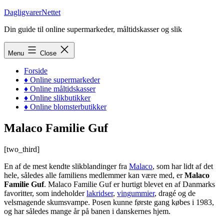
Skip
DagligvarerNettet
to
Din guide til online supermarkeder, måltidskasser og slik
content
Menu
Close
Forside
♦ Online supermarkeder
♦ Online måltidskasser
♦ Online slikbutikker
♦ Online blomsterbutikker
Malaco Familie Guf
[two_third]
En af de mest kendte slikblandinger fra
Malaco
, som har lidt af det
hele, således alle familiens medlemmer kan være med, er
Malaco
Familie Guf
. Malaco Familie Guf er hurtigt blevet en af Danmarks
favoritter, som indeholder
lakridser
,
vingummier
, dragé og de
velsmagende skumsvampe. Posen kunne første gang købes i 1983,
og har således mange år på banen i danskernes hjem.