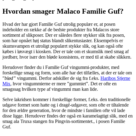
Hvordan smager Malaco Familie Guf?
Hvad der har gjort Familie Guf utrolig populær er, at posen
indeholder en række af de bedste produkter fra Malacos store
sortiment af slikposer. Der er således flere stykker slik fra posen,
som har opnået høj status blandt slikentusiaster. Eksempelvis er
skumsvampen et utroligt populært stykke slik, og kan også ofte
købes i løsvægt i kiosken. Der er tale om et skumslik med smag af
jordbær, hvor især den bløde konsistens, er med til at skabe slikken.
Herudover finder du i Familie Guf vingummi-produkter, med
forskellige smag og form, som alle har det tilfælles, at der er tale om
”
blød”
vingummi. Derfor adskiller de sig fra f.eks.
Haribos Stjerne
Mix
, hvor vingummierne er mere ”gummiet”. Det er ofte en
smagssag hvilken type af vingummi man kan lide.
Selve lakridsen kommer i forskellige former, f.eks. den traditionelle
udgave formet som hatte og i dragé-udgaver, som ofte er tiltalende
for den ældre generation, hvor de mindste i familien ofte vil lade
disse ligge. Herudover findes der også en karamelagtigt slik, med en
smag ala Truxa stangen fra Pingvin-sortimentet., i posen Familie
Guf.