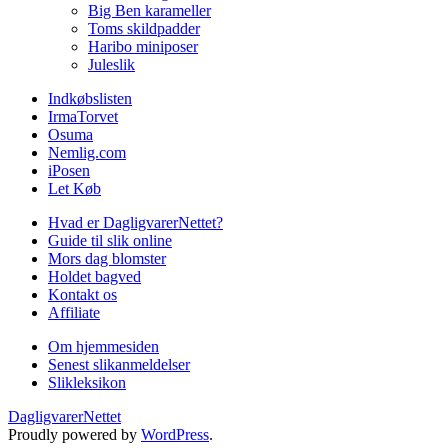
Big Ben karameller
Toms skildpadder
Haribo miniposer
Juleslik
Indkøbslisten
IrmaTorvet
Osuma
Nemlig.com
iPosen
Let Køb
Hvad er DagligvarerNettet?
Guide til slik online
Mors dag blomster
Holdet bagved
Kontakt os
Affiliate
Om hjemmesiden
Senest slikanmeldelser
Slikleksikon
DagligvarerNettet
Proudly powered by
WordPress
.