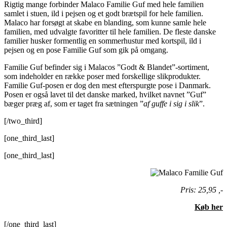
Rigtig mange forbinder Malaco Familie Guf med hele familien
samlet i stuen, ild i pejsen og et godt brætspil for hele familien.
Malaco har forsøgt at skabe en blanding, som kunne samle hele
familien, med udvalgte favoritter til hele familien. De fleste danske
familier husker formentlig en sommerhustur med kortspil, ild i
pejsen og en pose Familie Guf som gik på omgang.
Familie Guf befinder sig i Malacos ”Godt & Blandet”-sortiment,
som indeholder en række poser med forskellige slikprodukter.
Familie Guf-posen er dog den mest efterspurgte pose i Danmark.
Posen er også lavet til det danske marked, hvilket navnet ”Guf”
bæger præg af, som er taget fra sætningen ”
af guffe i sig i slik
”.
[/two_third]
[one_third_last]
[one_third_last]
Pris: 25,95 ,-
Køb her
[/one_third_last]