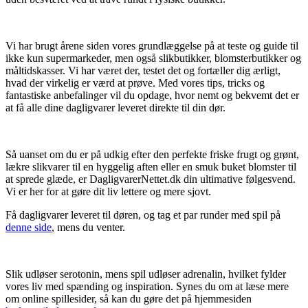
Vi har brugt årene siden vores grundlæggelse på at teste og guide til
ikke kun supermarkeder, men også slikbutikker, blomsterbutikker og
måltidskasser. Vi har været der, testet det og fortæller dig ærligt,
hvad der virkelig er værd at prøve. Med vores tips, tricks og
fantastiske anbefalinger vil du opdage, hvor nemt og bekvemt det er
at få alle dine dagligvarer leveret direkte til din dør.
Så uanset om du er på udkig efter den perfekte friske frugt og grønt,
lækre slikvarer til en hyggelig aften eller en smuk buket blomster til
at sprede glæde, er DagligvarerNettet.dk din ultimative følgesvend.
Vi er her for at gøre dit liv lettere og mere sjovt.
Få dagligvarer leveret til døren, og tag et par runder med spil på
denne side
, mens du venter.
Slik udløser serotonin, mens spil udløser adrenalin, hvilket fylder
vores liv med spænding og inspiration. Synes du om at læse mere
om online spillesider, så kan du gøre det på hjemmesiden