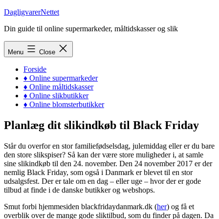
Skip
DagligvarerNettet
to
Din guide til online supermarkeder, måltidskasser og slik
content
Menu
Close
Forside
♦ Online supermarkeder
♦ Online måltidskasser
♦ Online slikbutikker
♦ Online blomsterbutikker
Planlæg dit slikindkøb til Black Friday
Står du overfor en stor familiefødselsdag, julemiddag eller er du bare
den store slikspiser? Så kan der være store muligheder i, at samle
sine slikindkøb til den 24. november. Den 24 november 2017 er der
nemlig Black Friday, som også i Danmark er blevet til en stor
udsalgsfest. Der er tale om en dag – eller uge – hvor der er gode
tilbud at finde i de danske butikker og webshops.
Smut forbi hjemmesiden blackfridaydanmark.dk (
her
) og få et
overblik over de mange gode sliktilbud, som du finder på dagen. Da