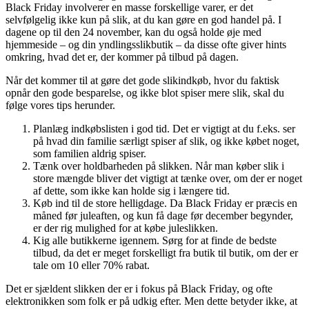
Black Friday involverer en masse forskellige varer, er det
selvfølgelig ikke kun på slik, at du kan gøre en god handel på. I
dagene op til den 24 november, kan du også holde øje med
hjemmeside – og din yndlingsslikbutik – da disse ofte giver hints
omkring, hvad det er, der kommer på tilbud på dagen.
Når det kommer til at gøre det gode slikindkøb, hvor du faktisk
opnår den gode besparelse, og ikke blot spiser mere slik, skal du
følge vores tips herunder.
Planlæg indkøbslisten i god tid. Det er vigtigt at du f.eks. ser
på hvad din familie særligt spiser af slik, og ikke købet noget,
som familien aldrig spiser.
Tænk over holdbarheden på slikken. Når man køber slik i
store mængde bliver det vigtigt at tænke over, om der er noget
af dette, som ikke kan holde sig i længere tid.
Køb ind til de store helligdage. Da Black Friday er præcis en
måned før juleaften, og kun få dage før december begynder,
er der rig mulighed for at købe juleslikken.
Kig alle butikkerne igennem. Sørg for at finde de bedste
tilbud, da det er meget forskelligt fra butik til butik, om der er
tale om 10 eller 70% rabat.
Det er sjældent slikken der er i fokus på Black Friday, og ofte
elektronikken som folk er på udkig efter. Men dette betyder ikke, at