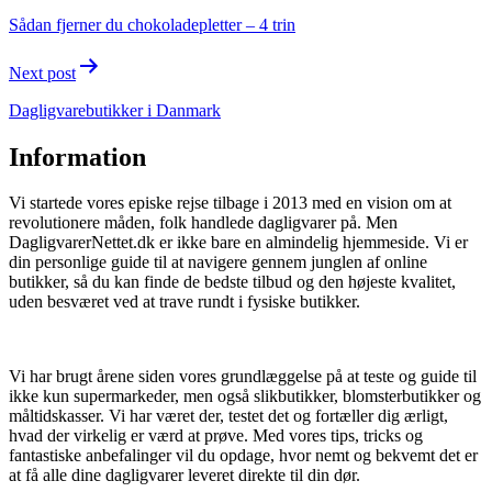
navigation
Sådan fjerner du chokoladepletter – 4 trin
Next post
Dagligvarebutikker i Danmark
Information
Vi startede vores episke rejse tilbage i 2013 med en vision om at
revolutionere måden, folk handlede dagligvarer på. Men
DagligvarerNettet.dk er ikke bare en almindelig hjemmeside. Vi er
din personlige guide til at navigere gennem junglen af online
butikker, så du kan finde de bedste tilbud og den højeste kvalitet,
uden besværet ved at trave rundt i fysiske butikker.
Vi har brugt årene siden vores grundlæggelse på at teste og guide til
ikke kun supermarkeder, men også slikbutikker, blomsterbutikker og
måltidskasser. Vi har været der, testet det og fortæller dig ærligt,
hvad der virkelig er værd at prøve. Med vores tips, tricks og
fantastiske anbefalinger vil du opdage, hvor nemt og bekvemt det er
at få alle dine dagligvarer leveret direkte til din dør.