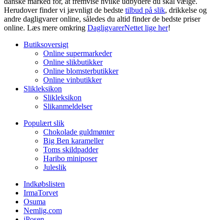
danske marked for, at fremvise hvilke udbydere du skal vælge.
Herudover finder vi jævnligt de bedste
tilbud på slik
, drikkelse og
andre dagligvarer online, således du altid finder de bedste priser
online. Læs mere omkring
DagligvarerNettet lige her
!
Butiksoversigt
Online supermarkeder
Online slikbutikker
Online blomsterbutikker
Online vinbutikker
Slikleksikon
Slikleksikon
Slikanmeldelser
Populært slik
Chokolade guldmønter
Big Ben karameller
Toms skildpadder
Haribo miniposer
Juleslik
Indkøbslisten
IrmaTorvet
Osuma
Nemlig.com
iPosen