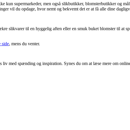
kke kun supermarkeder, men også slikbutikker, blomsterbutikker og måltid
inger vil du opdage, hvor nemt og bekvemt det er at få alle dine dagligvar
ækre slikvarer til en hyggelig aften eller en smuk buket blomster til at 
 side
, mens du venter.
ores liv med spænding og inspiration. Synes du om at læse mere om onlin