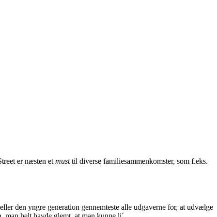
Street er næsten et
must
til diverse familiesammenkomster, som f.eks.
, eller den yngre generation gennemteste alle udgaverne for, at udvælge
en, man helt havde glemt, at man kunne li´.