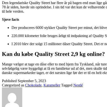
Den legendariske Quality Street har flere år på bagen end man lige går
78 år siden, havde sin oprindelse. I sin tid var det kun de velhavende 
til hele verden.
Sjove facts
Der produceres 6000 stykker Quality Street per minut, det bliver
220.000 kilometer folie bruges årligt til indpakning af Quality S
I 2010 blev der solgt 15 millioner dåser Quality Street. Det er no
Kan du købe Quality Street 2,9 kg online?
Mange vælger at tage en dåse eller to med hjem fra Tyskland, når turen
selvfølgelig være hyggeligt at få en familietur ud af det, men skulle t
danske supermarkeder tager, er det næsten lige før der er til en helt eks
Published
September 5, 2023
Categorized as
Chokolade
,
Karameller
Tagged
Nestlé