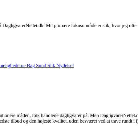
på DagligvarerNettet.dk. Mit primære fokusområde er slik, hvor jeg ofte 
melighederne Bag Sund Slik Nydelse!
olutionere måden, folk handlede dagligvarer på. Men DagligvarerNettet.
edste tilbud og den højeste kvalitet, uden besværet ved at trave rundt i f