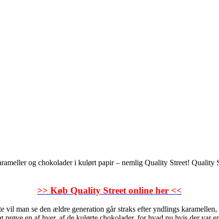
arameller og chokolader i kulørt papir – nemlig Quality Street! Quality 
>> Køb Quality Street online her <<
Ofte vil man se den ældre generation går straks efter yndlings karamellen
r at prøve en af hver, af de kulørte chokolader, for hvad nu hvis der var 