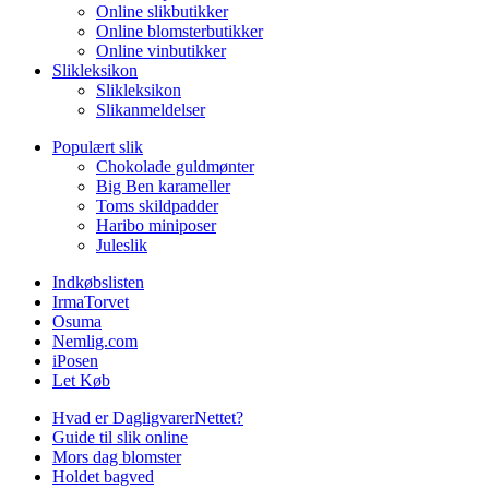
Online slikbutikker
Online blomsterbutikker
Online vinbutikker
Slikleksikon
Slikleksikon
Slikanmeldelser
Populært slik
Chokolade guldmønter
Big Ben karameller
Toms skildpadder
Haribo miniposer
Juleslik
Indkøbslisten
IrmaTorvet
Osuma
Nemlig.com
iPosen
Let Køb
Hvad er DagligvarerNettet?
Guide til slik online
Mors dag blomster
Holdet bagved