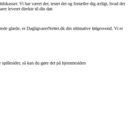
skasser. Vi har været der, testet det og fortæller dig ærligt, hvad der
er leveret direkte til din dør.
sprede glæde, er DagligvarerNettet.dk din ultimative følgesvend. Vi er
e spillesider, så kan du gøre det på hjemmesiden