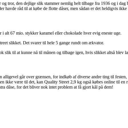
 og tror, den dejlige slik stammer nemlig helt tilbage fra 1936 og i dag
der havde råd til at købe de flotte dåser, men sådan er det heldigvis ikk
 i alt 67 mio. stykker karamel eller chokolade hver evig eneste uge.
treet slikket. Det svarer til hele 5 gange rundt om ækvator.
k slik til at kunne nå til månen og tilbage igen, hvis slikket altså blev 
 alligevel går over grænsen, for indkøb af diverse andre ting til festen
iden ikke være til det, kan Quality Street 2,9 kg også købes online til 
tra dåse, for det bliver nok intet problem at få gjort kål på dem!