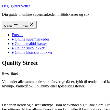
Skip
DagligvarerNettet
to
Din guide til online supermarkeder, måltidskasser og slik
content
Menu
Close
Forside
♦ Online supermarkeder
♦ Online måltidskasser
♦ Online slikbutikker
♦ Online blomsterbutikker
Quality Street
[two_third]
Vi kender alle sammen de store farverige dåser, fyldt til renden med k
bryllup-, barnedåb-, jubilæum- eller fødselsdagsfester.
Det er en kendt og elsket sliktype, som henvender sig til alle aldre. 
favoritterne. Vi har alle en favorit, men kan heller ikke lige dy os, fo