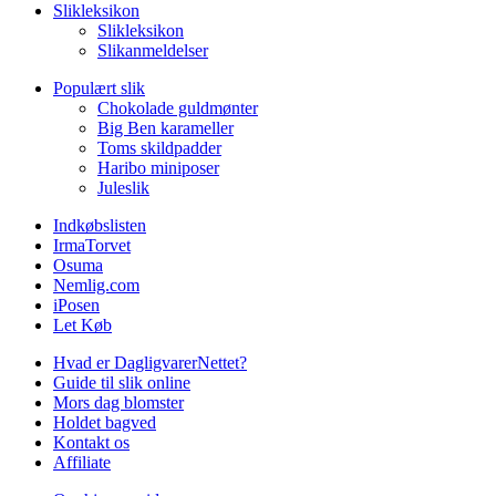
Slikleksikon
Slikleksikon
Slikanmeldelser
Populært slik
Chokolade guldmønter
Big Ben karameller
Toms skildpadder
Haribo miniposer
Juleslik
Indkøbslisten
IrmaTorvet
Osuma
Nemlig.com
iPosen
Let Køb
Hvad er DagligvarerNettet?
Guide til slik online
Mors dag blomster
Holdet bagved
Kontakt os
Affiliate