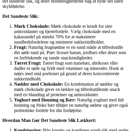
det sundeste slik, og deler hemmelighederne bag at nyde det uden
skyldfølelse.
Det Sundeste Slik:
Mørk Chokolade:
Mørk chokolade er kendt for sine
antioxidanter og hjertefordele. Vælg chokolade med en
kakaoandel på mindst 70% for at maksimere
sundhedsfordelene og minimere sukkerindholdet.
Frugt:
Naturlig frugtsødme er en sund måde at tilfredsstille
din søde tand på. Prøv frosset banan, jordbær eller druer som
en forfriskende og sunde snackmuligheder.
Tørret Frugt:
Tørret frugt som tranebær, abrikoser eller
dadler er søde og fyldt med vitaminer og mineraler. Husk at
nøjes med små portioner på grund af deres koncentrerede
sukkerindhold.
Nødder med Chokolade:
En kombination af nødder og
mørk chokolade giver en lækker og tilfredsstillende snack
med en blanding af proteiner og antioxidanter.
Yoghurt med Honning og Bær:
Naturlig yoghurt med lidt
honning og friske bær tilføjer en naturlig sødme og giver også
probiotiske fordele for din fordøjelse.
Hvordan Man Gør Det Sundeste Slik Lækkert:
Kombinering:
Bliv kreativ og kombiner sundt slik med andre