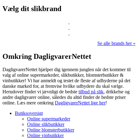
Vælg dit slikbrand
Se alle brands her »
Omkring DagligvarerNettet
DagligvarerNettet hjælper dig igennem junglen når det kommer til
valg af online supermarkeder, slikbutikker, blomsterbutikker &
vinbutikker! Vi har anmeldt og testet de fleste af udbyderne på det
danske marked for, at fremvise hvilke udbydere du skal vælge.
Herudover finder vi jævnligt de bedste
tilbud på slik
, drikkelse og
andre dagligvarer online, således du altid finder de bedste priser
online. Læs mere omkring
DagligvarerNettet lige her
!
Butiksoversigt
Online supermarkeder
Online slikbutikker
Online blomsterbutikker
Online vinbutikker