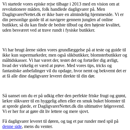
Vi startede vores episke rejse tilbage i 2013 med en vision om at
revolutionere måden, folk handlede dagligvarer på. Men
DagligvarerNettet.dk er ikke bare en almindelig hjemmeside. Vi er
din personlige guide til at navigere gennem junglen af online
butikker, så du kan finde de bedste tilbud og den højeste kvalitet,
uden besværet ved at trave rundt i fysiske butikker.
Vi har brugt årene siden vores grundlæggelse på at teste og guide til
ikke kun supermarkeder, men også slikbutikker, blomsterbutikker og
måltidskasser. Vi har været der, testet det og fortæller dig ærligt,
hvad der virkelig er værd at prøve. Med vores tips, tricks og
fantastiske anbefalinger vil du opdage, hvor nemt og bekvemt det er
at få alle dine dagligvarer leveret direkte til din dør.
Så uanset om du er på udkig efter den perfekte friske frugt og grønt,
lækre slikvarer til en hyggelig aften eller en smuk buket blomster til
at sprede glæde, er DagligvarerNettet.dk din ultimative følgesvend.
Vi er her for at gøre dit liv lettere og mere sjovt.
Få dagligvarer leveret til døren, og tag et par runder med spil på
denne side
, mens du venter.