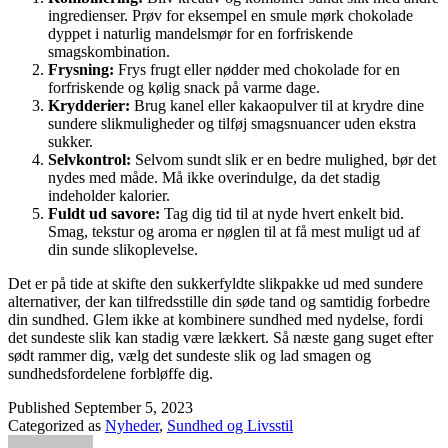
ingredienser. Prøv for eksempel en smule mørk chokolade
dyppet i naturlig mandelsmør for en forfriskende
smagskombination.
Frysning:
Frys frugt eller nødder med chokolade for en
forfriskende og kølig snack på varme dage.
Krydderier:
Brug kanel eller kakaopulver til at krydre dine
sundere slikmuligheder og tilføj smagsnuancer uden ekstra
sukker.
Selvkontrol:
Selvom sundt slik er en bedre mulighed, bør det
nydes med måde. Må ikke overindulge, da det stadig
indeholder kalorier.
Fuldt ud savore:
Tag dig tid til at nyde hvert enkelt bid.
Smag, tekstur og aroma er nøglen til at få mest muligt ud af
din sunde slikoplevelse.
Det er på tide at skifte den sukkerfyldte slikpakke ud med sundere
alternativer, der kan tilfredsstille din søde tand og samtidig forbedre
din sundhed. Glem ikke at kombinere sundhed med nydelse, fordi
det sundeste slik kan stadig være lækkert. Så næste gang suget efter
sødt rammer dig, vælg det sundeste slik og lad smagen og
sundhedsfordelene forbløffe dig.
Published
September 5, 2023
Categorized as
Nyheder
,
Sundhed og Livsstil