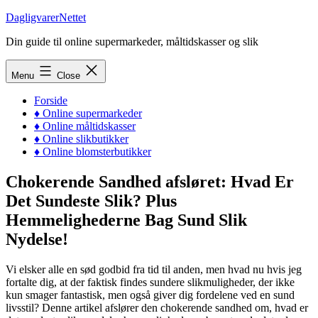
Skip
DagligvarerNettet
to
Din guide til online supermarkeder, måltidskasser og slik
content
Menu
Close
Forside
♦ Online supermarkeder
♦ Online måltidskasser
♦ Online slikbutikker
♦ Online blomsterbutikker
Chokerende Sandhed afsløret: Hvad Er
Det Sundeste Slik? Plus
Hemmelighederne Bag Sund Slik
Nydelse!
Vi elsker alle en sød godbid fra tid til anden, men hvad nu hvis jeg
fortalte dig, at der faktisk findes sundere slikmuligheder, der ikke
kun smager fantastisk, men også giver dig fordelene ved en sund
livsstil? Denne artikel afslører den chokerende sandhed om, hvad er