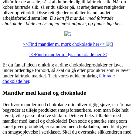
vilkår for de ansatte, så skal du holde dig til fairtrade slik. Når du
køber fairtrade slik, så er du sikker på, at arbejdernes rettigheder
bliver opretholdt. Disse rettigheder omfatter blandt andet
arbejdsforhold samt løn.
Du kan få mandler med fairtrade
chokolade i både en lys og en mørk udgave, og findes lige her
.
>>Find mandler m. mørk chokolade her<<
>>Find mandler m. lys chokolade her<<
Er du fan af ideen omkring at dine chokoladeprodukter er lavet
under ordentlige forhold, så skal du gå efter produkter som er lavet
under fairtrade mærket. Tjek vores guide omkring
fairtrade
chokolade her
.
Mandler med kanel og chokolade
Der hvor mandler med chokolade ofte bliver rigtig sjove, er når man
begynder at tilføje produktet smagsforstærkere, som man ikke helt
tænkt, ville passe til selve slikken. Dette er f.eks. tilfældet med
mandler med kanel og chokolade! Den søde og stærke smag som
kanel giver produktet, er sammen med chokoladen, med til at give
en smagsoplevelse i særklasse. Skal du overraske slikkenderen med