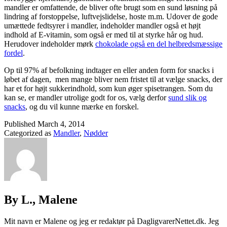
mandler er omfattende, de bliver ofte brugt som en sund løsning på
lindring af forstoppelse, luftvejslidelse, hoste m.m. Udover de gode
umættede fedtsyrer i mandler, indeholder mandler også et højt
indhold af E-vitamin, som også er med til at styrke hår og hud.
Herudover indeholder mørk
chokolade også en del helbredsmæssige
fordel
.
Op til 97% af befolkning indtager en eller anden form for snacks i
løbet af dagen, men mange bliver nem fristet til at vælge snacks, der
har et for højt sukkerindhold, som kun øger spisetrangen. Som du
kan se, er mandler utrolige godt for os, vælg derfor
sund slik og
snacks
, og du vil kunne mærke en forskel.
Published
March 4, 2014
Categorized as
Mandler
,
Nødder
By L., Malene
Mit navn er Malene og jeg er redaktør på DagligvarerNettet.dk. Jeg