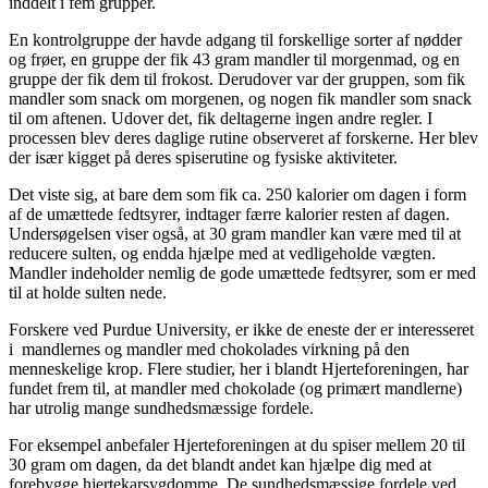
inddelt i fem grupper.
En kontrolgruppe der havde adgang til forskellige sorter af nødder
og frøer, en gruppe der fik 43 gram mandler til morgenmad, og en
gruppe der fik dem til frokost. Derudover var der gruppen, som fik
mandler som snack om morgenen, og nogen fik mandler som snack
til om aftenen. Udover det, fik deltagerne ingen andre regler. I
processen blev deres daglige rutine observeret af forskerne. Her blev
der især kigget på deres spiserutine og fysiske aktiviteter.
Det viste sig, at bare dem som fik ca. 250 kalorier om dagen i form
af de umættede fedtsyrer, indtager færre kalorier resten af dagen.
Undersøgelsen viser også, at 30 gram mandler kan være med til at
reducere sulten, og endda hjælpe med at vedligeholde vægten.
Mandler indeholder nemlig de gode umættede fedtsyrer, som er med
til at holde sulten nede.
Forskere ved Purdue University, er ikke de eneste der er interesseret
i mandlernes og mandler med chokolades virkning på den
menneskelige krop. Flere studier, her i blandt Hjerteforeningen, har
fundet frem til, at mandler med chokolade (og primært mandlerne)
har utrolig mange sundhedsmæssige fordele.
For eksempel anbefaler Hjerteforeningen at du spiser mellem 20 til
30 gram om dagen, da det blandt andet kan hjælpe dig med at
forebygge hjertekarsygdomme. De sundhedsmæssige fordele ved