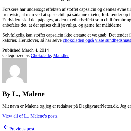
Forskere har undersøgt effekten af stoffet capsaicin og dennes evne ti
fremviste, at man ved at spise chili på sådanne diæter, forbrænder op ti
Endvidere skal det påpeges, at den mæthedseffekt som chili frembrin
anbefales det, at der spises chili jævnligt, og gerne før måltiderne.
Selvfølgelig kan stoffet capsaicin ikke erstatte et vægttab. Det ænder 
kalorier. Herudover, så har selve
chokoladen også visse sundhedsmæss
Published
March 4, 2014
Categorized as
Chokolade
,
Mandler
By L., Malene
Mit navn er Malene og jeg er redaktør på DagligvarerNettet.dk. Jeg er d
View all of L., Malene's posts.
Post
Previous post