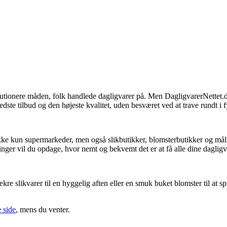
olutionere måden, folk handlede dagligvarer på. Men DagligvarerNettet.
edste tilbud og den højeste kvalitet, uden besværet ved at trave rundt i f
kke kun supermarkeder, men også slikbutikker, blomsterbutikker og måltid
inger vil du opdage, hvor nemt og bekvemt det er at få alle dine dagligvar
ækre slikvarer til en hyggelig aften eller en smuk buket blomster til at 
 side
, mens du venter.