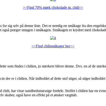
>>Find 70% mørk chokolade m. chili<<
s for sig selv på denne liste. Det er nemlig en småkage fra den engels
lket også præger smagen i småkagen. Småkagen er krydret med chokolade 
>>Find chilismåkager her<<
 dette som findes i chilien, jo stærkere bliver denne. Dvs. en af de stær
cin der er i chilien. Når indholdet af dette stof stiger, så stiger indhold
d chili, har visse sundhedsmæssige fordele. Stoffet i chilien har en evne
elv skaber, også have en effekt på et ønsket vægttab.