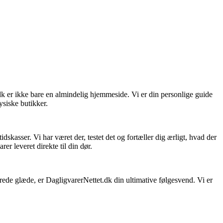
dk er ikke bare en almindelig hjemmeside. Vi er din personlige guide
ysiske butikker.
skasser. Vi har været der, testet det og fortæller dig ærligt, hvad der
er leveret direkte til din dør.
sprede glæde, er DagligvarerNettet.dk din ultimative følgesvend. Vi er