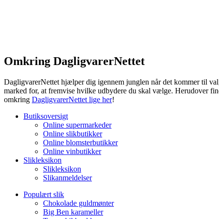
Omkring DagligvarerNettet
DagligvarerNettet hjælper dig igennem junglen når det kommer til valg
marked for, at fremvise hvilke udbydere du skal vælge. Herudover fin
omkring
DagligvarerNettet lige her
!
Butiksoversigt
Online supermarkeder
Online slikbutikker
Online blomsterbutikker
Online vinbutikker
Slikleksikon
Slikleksikon
Slikanmeldelser
Populært slik
Chokolade guldmønter
Big Ben karameller