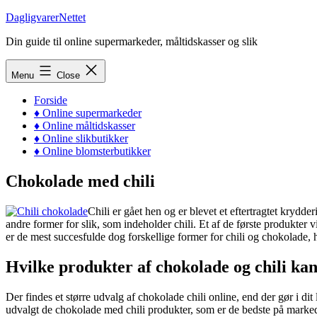
Skip
DagligvarerNettet
to
Din guide til online supermarkeder, måltidskasser og slik
content
Menu
Close
Forside
♦ Online supermarkeder
♦ Online måltidskasser
♦ Online slikbutikker
♦ Online blomsterbutikker
Chokolade med chili
Chili er gået hen og er blevet et eftertragtet krydd
andre former for slik, som indeholder chili. Et af de første produkter
er de mest succesfulde dog forskellige former for chili og chokolade, 
Hvilke produkter af chokolade og chili ka
Der findes et større udvalg af chokolade chili online, end der gør i di
udvalgt de chokolade med chili produkter, som er de bedste på marked