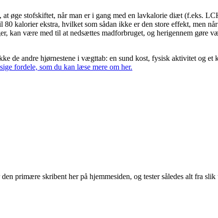
l, at øge stofskiftet, når man er i gang med en lavkalorie diæt (f.eks. 
l 80 kalorier ekstra, hvilket som sådan ikke er den store effekt, men når
ger, kan være med til at nedsættes madforbruget, og herigennem gøre v
ikke de andre hjørnestene i vægttab: en sund kost, fysisk aktivitet og et
ige fordele, som du kan læse mere om her.
en primære skribent her på hjemmesiden, og tester således alt fra slik t