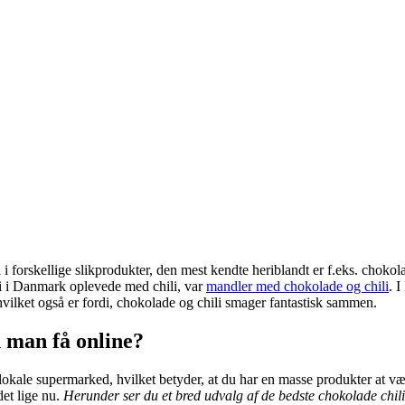
eri i forskellige slikprodukter, den mest kendte heriblandt er f.eks. cho
 vi i Danmark oplevede med chili, var
mandler med chokolade og chili
. 
hvilket også er fordi, chokolade og chili smager fantastisk sammen.
n man få online?
t lokale supermarked, hvilket betyder, at du har en masse produkter at væ
et lige nu.
Herunder ser du et bred udvalg af de bedste chokolade chil