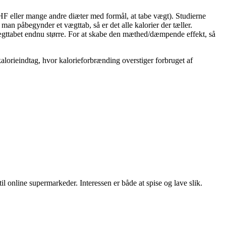
LCHF eller mange andre diæter med formål, at tabe vægt). Studierne
 man påbegynder et vægttab, så er det alle kalorier der tæller.
ægttabet endnu større. For at skabe den mæthed/dæmpende effekt, så
 kalorieindtag, hvor kalorieforbrænding overstiger forbruget af
il online supermarkeder. Interessen er både at spise og lave slik.