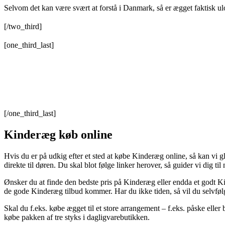
Selvom det kan være svært at forstå i Danmark, så er ægget faktisk ulo
[/two_third]
[one_third_last]
[/one_third_last]
Kinderæg køb online
Hvis du er på udkig efter et sted at købe Kinderæg online, så kan vi 
direkte til døren. Du skal blot følge linker herover, så guider vi dig ti
Ønsker du at finde den bedste pris på Kinderæg eller endda et godt Kin
de gode Kinderæg tilbud kommer. Har du ikke tiden, så vil du selvfølge
Skal du f.eks. købe ægget til et store arrangement – f.eks. påske elle
købe pakken af tre styks i dagligvarebutikken.