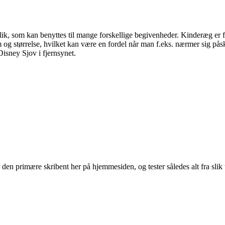
slik, som kan benyttes til mange forskellige begivenheder. Kinderæg er f.
og størrelse, hvilket kan være en fordel når man f.eks. nærmer sig på
Disney Sjov i fjernsynet.
en primære skribent her på hjemmesiden, og tester således alt fra slik t