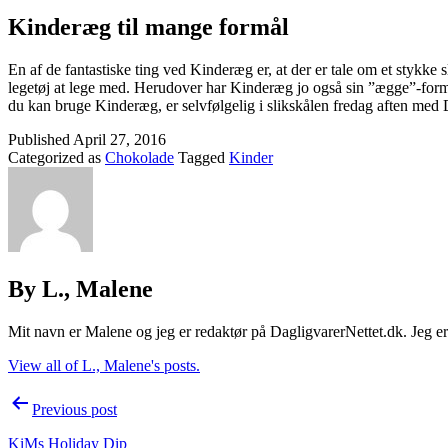
Kinderæg til mange formål
En af de fantastiske ting ved Kinderæg er, at der er tale om et stykke 
legetøj at lege med. Herudover har Kinderæg jo også sin ”ægge”-form 
du kan bruge Kinderæg, er selvfølgelig i slikskålen fredag aften med 
Published
April 27, 2016
Categorized as
Chokolade
Tagged
Kinder
By L., Malene
Mit navn er Malene og jeg er redaktør på DagligvarerNettet.dk. Jeg er d
View all of L., Malene's posts.
Post
Previous post
navigation
KiMs Holiday Dip