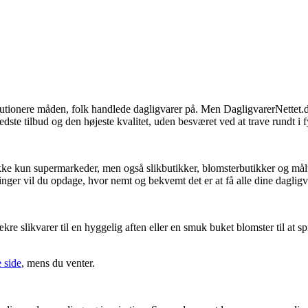
olutionere måden, folk handlede dagligvarer på. Men DagligvarerNettet.
edste tilbud og den højeste kvalitet, uden besværet ved at trave rundt i f
kke kun supermarkeder, men også slikbutikker, blomsterbutikker og måltid
inger vil du opdage, hvor nemt og bekvemt det er at få alle dine dagligvar
ækre slikvarer til en hyggelig aften eller en smuk buket blomster til at 
 side
, mens du venter.