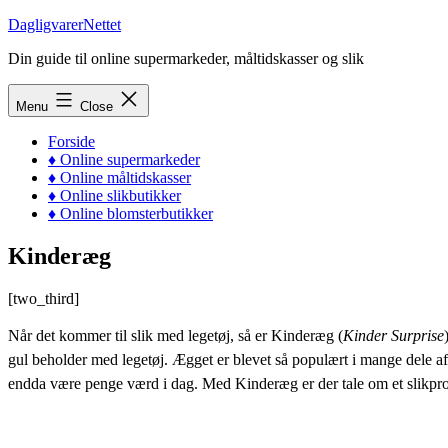
Skip
DagligvarerNettet
to
Din guide til online supermarkeder, måltidskasser og slik
content
Menu
Close
Forside
♦ Online supermarkeder
♦ Online måltidskasser
♦ Online slikbutikker
♦ Online blomsterbutikker
Kinderæg
[two_third]
Når det kommer til slik med legetøj, så er Kinderæg (
Kinder Surprise
gul beholder med legetøj. Ægget er blevet så populært i mange dele af v
endda være penge værd i dag. Med Kinderæg er der tale om et slikpro