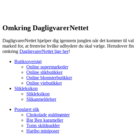
Omkring DagligvarerNettet
DagligvarerNettet hjælper dig igennem junglen når det kommer til valg
marked for, at fremvise hvilke udbydere du skal vælge. Herudover fin
omkring
DagligvarerNettet lige her
!
Butiksoversigt
Online supermarkeder
Online slikbutikker
Online blomsterbutikker
Online vinbutikker
Slikleksikon
Slikleksikon
Slikanmeldelser
Populært slik
Chokolade guldmønter
Big Ben karameller
Toms skildpadder
Haribo miniposer