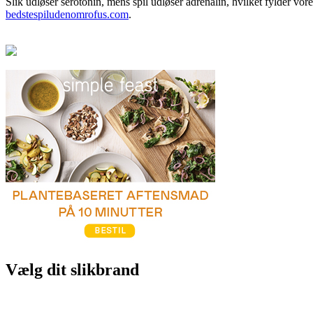
Slik udløser serotonin, mens spil udløser adrenalin, hvilket fylder v
bedstespiludenomrofus.com
.
Vælg dit slikbrand