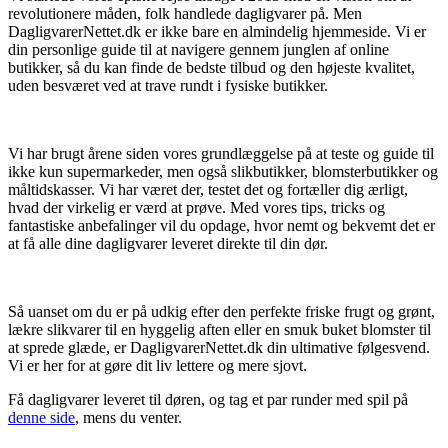
revolutionere måden, folk handlede dagligvarer på. Men
DagligvarerNettet.dk er ikke bare en almindelig hjemmeside. Vi er
din personlige guide til at navigere gennem junglen af online
butikker, så du kan finde de bedste tilbud og den højeste kvalitet,
uden besværet ved at trave rundt i fysiske butikker.
Vi har brugt årene siden vores grundlæggelse på at teste og guide til
ikke kun supermarkeder, men også slikbutikker, blomsterbutikker og
måltidskasser. Vi har været der, testet det og fortæller dig ærligt,
hvad der virkelig er værd at prøve. Med vores tips, tricks og
fantastiske anbefalinger vil du opdage, hvor nemt og bekvemt det er
at få alle dine dagligvarer leveret direkte til din dør.
Så uanset om du er på udkig efter den perfekte friske frugt og grønt,
lækre slikvarer til en hyggelig aften eller en smuk buket blomster til
at sprede glæde, er DagligvarerNettet.dk din ultimative følgesvend.
Vi er her for at gøre dit liv lettere og mere sjovt.
Få dagligvarer leveret til døren, og tag et par runder med spil på
denne side
, mens du venter.