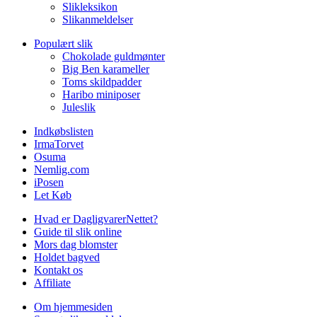
Slikleksikon
Slikanmeldelser
Populært slik
Chokolade guldmønter
Big Ben karameller
Toms skildpadder
Haribo miniposer
Juleslik
Indkøbslisten
IrmaTorvet
Osuma
Nemlig.com
iPosen
Let Køb
Hvad er DagligvarerNettet?
Guide til slik online
Mors dag blomster
Holdet bagved
Kontakt os
Affiliate
Om hjemmesiden