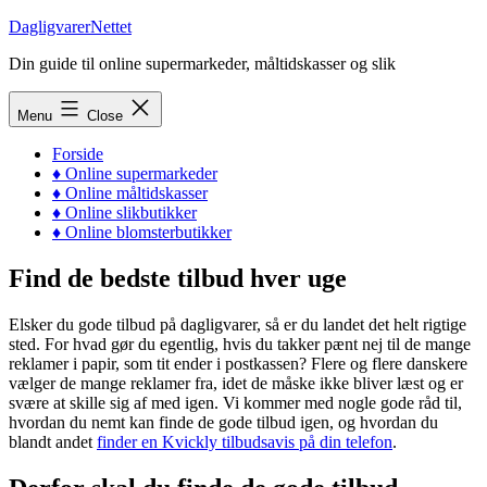
Skip
DagligvarerNettet
to
Din guide til online supermarkeder, måltidskasser og slik
content
Menu
Close
Forside
♦ Online supermarkeder
♦ Online måltidskasser
♦ Online slikbutikker
♦ Online blomsterbutikker
Find de bedste tilbud hver uge
Elsker du gode tilbud på dagligvarer, så er du landet det helt rigtige
sted. For hvad gør du egentlig, hvis du takker pænt nej til de mange
reklamer i papir, som tit ender i postkassen? Flere og flere danskere
vælger de mange reklamer fra, idet de måske ikke bliver læst og er
svære at skille sig af med igen. Vi kommer med nogle gode råd til,
hvordan du nemt kan finde de gode tilbud igen, og hvordan du
blandt andet
finder en Kvickly tilbudsavis på din telefon
.