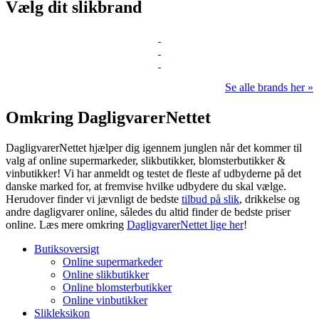
Vælg dit slikbrand
Se alle brands her »
Omkring DagligvarerNettet
DagligvarerNettet hjælper dig igennem junglen når det kommer til
valg af online supermarkeder, slikbutikker, blomsterbutikker &
vinbutikker! Vi har anmeldt og testet de fleste af udbyderne på det
danske marked for, at fremvise hvilke udbydere du skal vælge.
Herudover finder vi jævnligt de bedste
tilbud på slik
, drikkelse og
andre dagligvarer online, således du altid finder de bedste priser
online. Læs mere omkring
DagligvarerNettet lige her
!
Butiksoversigt
Online supermarkeder
Online slikbutikker
Online blomsterbutikker
Online vinbutikker
Slikleksikon