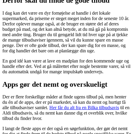
Derfor skal du finde de gode tilbud
I dag kan det være en dyr fornøjelse at handle i det lokale
supermarked, da priserne er steget meget inden for de seneste 10 år.
Derfor oplever mange også, at de bruger en større del af deres
budget på mad, og det kan altså betyde, at du må gå på kompromis
med andre ting. Bruger du til gengæld lidt tid hver uge på at tjekke
de mange tilbudsaviser igennem, så vil du kunne spare en masse
penge. Der er ofte gode tilbud, der kan spare dig for en masse, og
for dig handler det bare om at planlægge din uge.
En god idé kan være at lave en madplan for den kommende uge og
handle efter det. Ved at gå målrettet efter nogle bestemte varer, så vil
du automatisk undgå for mange impulskøb undervejs.
Apps gør det nemt og overskueligt
Der er flere forskellige måder at finde ugens tilbud på, men henter
du én af de apps, der er på markedet, så kan du nemt og hurtigt få
alle tilbudsaviser samlet.
Her får du alt fra en Bilka tilbudsavis
til en
Aldi tilbudsavis, så du nemt kan danne dig et overblik over, hvilke
tilbud du finder hvor.
I langt de fleste apps er der også en søgefunktion, der gør det nemt
for dig at finde frem til de bedste tilbud på nogle specifikke varer. Er