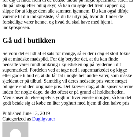
du på udkig efter billig skyr, så kan du søge det frem i appen og
slippe for at kigge dem alle sammen igennem. Du kan også tilføje
varerne til din indkøbsliste, så du har styr på, hvor du finder de
forskellige varer henne, og hvad du skal have med hjem i
indkøbsposen.
Gå ud i butikken
Selvom det er lidt af et sats for mange, så er der i dag et stort fokus
på at mindske madspild. For dig betyder det, at du kan finde
nedsatte varer rundt omkring i køledisken og på hylderne i dit
supermarked. Fordelen ved at tage ned i supermarkedet og kigge
efter gode tilbud er, at du får fat i nogle helt andre varer, som måske
sjældent er på tilbud. Samtidig vil deres nedsatte pris være meget
billigere end den originale pris. Det kræver dog, at du spiser varerne
inden for nogle dage, da det oftest er på grund af holdbarheden.
Men spiser du eksempelvis yoghurt hver eneste morgen, så kan det
godt betale sig at købe en liter yoghurt med hjem til den halve pris.
Published
June 13, 2019
Categorized as
Dagligvarer