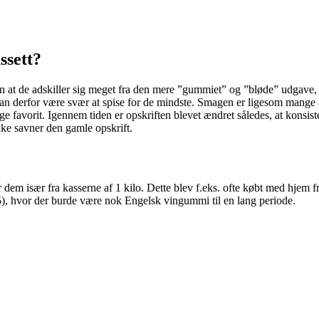
ssett?
 at de adskiller sig meget fra den mere ”gummiet” og ”bløde” udgave, 
kan derfor være svær at spise for de mindste. Smagen er ligesom mange a
ge favorit. Igennem tiden er opskriften blevet ændret således, at kons
ke savner den gamle opskrift.
dem især fra kasserne af 1 kilo. Dette blev f.eks. ofte købt med hjem f
75), hvor der burde være nok Engelsk vingummi til en lang periode.