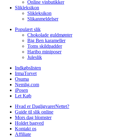
Online vinbutikker
Slikleksikon
Slikleksikon
Slikanmeldelser
Populært slik
Chokolade guldmønter
Big Ben karameller
Toms skildpadder
Haribo miniposer
Juleslik
Indkøbslisten
IrmaTorvet
Osuma
Nemlig.com
iPosen
Let Køb
Hvad er DagligvarerNettet?
Guide til slik online
Mors dag blomster
Holdet bagved
Kontakt os
Affiliate