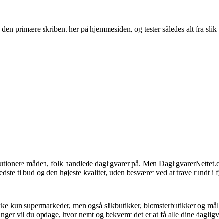
en primære skribent her på hjemmesiden, og tester således alt fra slik t
olutionere måden, folk handlede dagligvarer på. Men DagligvarerNettet.
edste tilbud og den højeste kvalitet, uden besværet ved at trave rundt i f
kke kun supermarkeder, men også slikbutikker, blomsterbutikker og måltid
inger vil du opdage, hvor nemt og bekvemt det er at få alle dine dagligvar