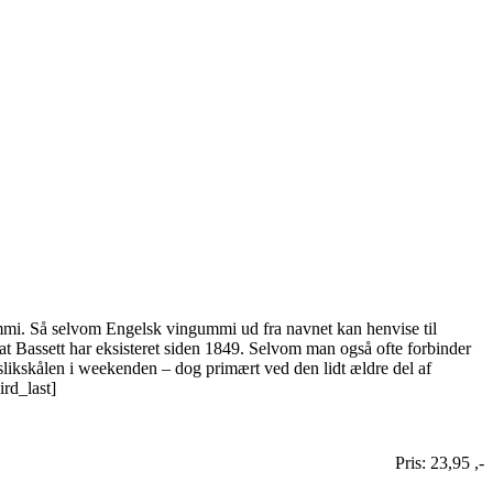
i. Så selvom Engelsk vingummi ud fra navnet kan henvise til
at Bassett har eksisteret siden 1849. Selvom man også ofte forbinder
slikskålen i weekenden – dog primært ved den lidt ældre del af
rd_last]
Pris: 23,95 ,-