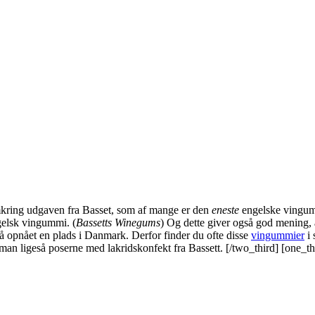
mkring udgaven fra Basset, som af mange er den
eneste
engelske vingumm
gelsk vingummi. (
Bassetts Winegums
) Og dette giver også god mening, 
å opnået en plads i Danmark. Derfor finder du ofte disse
vingummier
i 
n ligeså poserne med lakridskonfekt fra Bassett. [/two_third] [one_thi