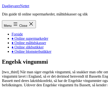
Skip
DagligvarerNettet
to
Din guide til online supermarkeder, måltidskasser og slik
content
Menu
Close
Forside
♦ Online supermarkeder
♦ Online måltidskasser
♦ Online slikbutikker
♦ Online blomsterbutikker
Engelsk vingummi
[two_third] Når man siger engelsk vingummi, så snakker man ofte o
vingummi lavet i England, så er det derimod henvendt til Bassetts En
Bassett med deres lakridskonfekt, så har de Engelske vingummier ogs
befolkningen. Udover den Engelske vingummi fra Bassett, så kender ma