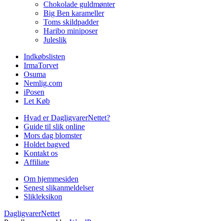
Chokolade guldmønter
Big Ben karameller
Toms skildpadder
Haribo miniposer
Juleslik
Indkøbslisten
IrmaTorvet
Osuma
Nemlig.com
iPosen
Let Køb
Hvad er DagligvarerNettet?
Guide til slik online
Mors dag blomster
Holdet bagved
Kontakt os
Affiliate
Om hjemmesiden
Senest slikanmeldelser
Slikleksikon
DagligvarerNettet