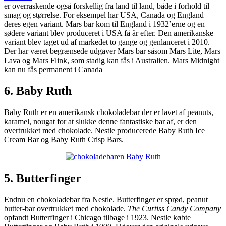
er overraskende også forskellig fra land til land, både i forhold til
smag og størrelse. For eksempel har USA, Canada og England
deres egen variant. Mars bar kom til England i 1932’erne og en
sødere variant blev produceret i USA få år efter. Den amerikanske
variant blev taget ud af markedet to gange og genlanceret i 2010.
Der har været begrænsede udgaver Mars bar såsom Mars Lite, Mars
Lava og Mars Flink, som stadig kan fås i Australien. Mars Midnight
kan nu fås permanent i Canada
6. Baby Ruth
Baby Ruth er en amerikansk chokoladebar der er lavet af peanuts,
karamel, nougat for at slukke denne fantastiske bar af, er den
overtrukket med chokolade. Nestle producerede Baby Ruth Ice
Cream Bar og Baby Ruth Crisp Bars.
5. Butterfinger
Endnu en chokoladebar fra Nestle. Butterfinger er sprød, peanut
butter-bar overtrukket med chokolade.
The Curtiss Candy Company
opfandt Butterfinger i Chicago tilbage i 1923. Nestle købte