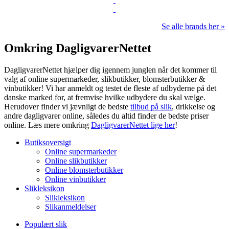
Se alle brands her »
Omkring DagligvarerNettet
DagligvarerNettet hjælper dig igennem junglen når det kommer til
valg af online supermarkeder, slikbutikker, blomsterbutikker &
vinbutikker! Vi har anmeldt og testet de fleste af udbyderne på det
danske marked for, at fremvise hvilke udbydere du skal vælge.
Herudover finder vi jævnligt de bedste
tilbud på slik
, drikkelse og
andre dagligvarer online, således du altid finder de bedste priser
online. Læs mere omkring
DagligvarerNettet lige her
!
Butiksoversigt
Online supermarkeder
Online slikbutikker
Online blomsterbutikker
Online vinbutikker
Slikleksikon
Slikleksikon
Slikanmeldelser
Populært slik