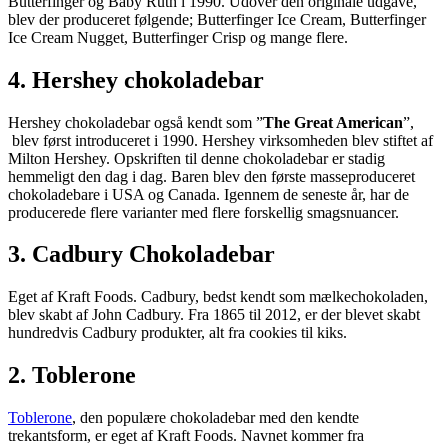
Butterfinger og Baby Ruth i 1990. Udover den originale udgave,
blev der produceret følgende; Butterfinger Ice Cream, Butterfinger
Ice Cream Nugget, Butterfinger Crisp og mange flere.
4. Hershey chokoladebar
Hershey chokoladebar også kendt som ”
The Great American
”,
blev først introduceret i 1990. Hershey virksomheden blev stiftet af
Milton Hershey. Opskriften til denne chokoladebar er stadig
hemmeligt den dag i dag. Baren blev den første masseproduceret
chokoladebare i USA og Canada. Igennem de seneste år, har de
producerede flere varianter med flere forskellig smagsnuancer.
3. Cadbury Chokoladebar
Eget af Kraft Foods. Cadbury, bedst kendt som mælkechokoladen,
blev skabt af John Cadbury. Fra 1865 til 2012, er der blevet skabt
hundredvis Cadbury produkter, alt fra cookies til kiks.
2. Toblerone
Toblerone
, den populære chokoladebar med den kendte
trekantsform, er eget af Kraft Foods. Navnet kommer fra