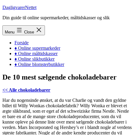
Skip
DagligvarerNettet
to
Din guide til online supermarkeder, måltidskasser og slik
content
Menu
Close
Forside
♦ Online supermarkeder
♦ Online måltidskasser
♦ Online slikbutikker
♦ Online blomsterbutikker
De 10 mest sælgende chokoladebarer
<< Alle chokoladebarer
Har du nogensinde ønsket, at du var Charlie og vandt den gyldne
billet til Willy Wonkas chokoladefabrik? Willy Wonka er blevet et
ægte slikbrand, som er eget af det schweiziske firma Nestle. Nestle
er bare en af de mange store chokoladeproducenter, som du vil
kunne opleve på denne liste over mest sælgende chokoladebarer i
verden. Mars Incorporated og Hershey’s er i blandt nogle af verdens
største fabrikanter. Nogle af de andre kendte producenter du vil