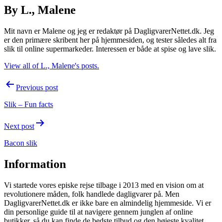
By L., Malene
Mit navn er Malene og jeg er redaktør på DagligvarerNettet.dk. Jeg
er den primære skribent her på hjemmesiden, og tester således alt fra
slik til online supermarkeder. Interessen er både at spise og lave slik.
View all of L., Malene's posts.
Post
Previous post
navigation
Slik – Fun facts
Next post
Bacon slik
Information
Vi startede vores episke rejse tilbage i 2013 med en vision om at
revolutionere måden, folk handlede dagligvarer på. Men
DagligvarerNettet.dk er ikke bare en almindelig hjemmeside. Vi er
din personlige guide til at navigere gennem junglen af online
butikker, så du kan finde de bedste tilbud og den højeste kvalitet,