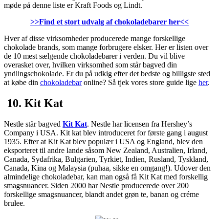
møde på denne liste er Kraft Foods og Lindt.
>>Find et stort udvalg af chokoladebarer her<<
Hver af disse virksomheder producerede mange forskellige
chokolade brands, som mange forbrugere elsker. Her er listen over
de 10 mest sælgende chokoladebarer i verden. Du vil blive
overasket over, hvilken virksomhed som står bagved din
yndlingschokolade. Er du på udkig efter det bedste og billigste sted
at købe din
chokoladebar
online? Så tjek vores store guide lige
her
.
10. Kit Kat
Nestle står bagved
Kit Kat
. Nestle har licensen fra Hershey’s
Company i USA. Kit kat blev introduceret for første gang i august
1935. Efter at Kit Kat blev populær i USA og England, blev den
eksporteret til andre lande såsom New Zealand, Australien, Irland,
Canada, Sydafrika, Bulgarien, Tyrkiet, Indien, Rusland, Tyskland,
Canada, Kina og Malaysia (puhaa, sikke en omgang!). Udover den
almindelige chokoladebar, kan man også få Kit Kat med forskellig
smagsnuancer. Siden 2000 har Nestle producerede over 200
forskellige smagsnuancer, blandt andet grøn te, banan og créme
brulee.