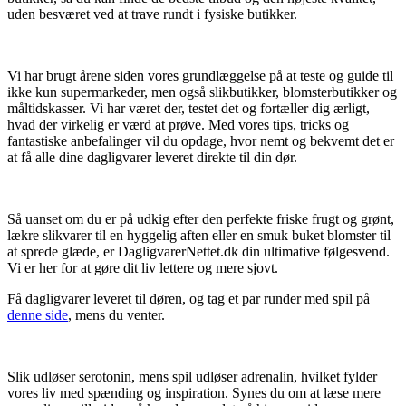
uden besværet ved at trave rundt i fysiske butikker.
Vi har brugt årene siden vores grundlæggelse på at teste og guide til
ikke kun supermarkeder, men også slikbutikker, blomsterbutikker og
måltidskasser. Vi har været der, testet det og fortæller dig ærligt,
hvad der virkelig er værd at prøve. Med vores tips, tricks og
fantastiske anbefalinger vil du opdage, hvor nemt og bekvemt det er
at få alle dine dagligvarer leveret direkte til din dør.
Så uanset om du er på udkig efter den perfekte friske frugt og grønt,
lækre slikvarer til en hyggelig aften eller en smuk buket blomster til
at sprede glæde, er DagligvarerNettet.dk din ultimative følgesvend.
Vi er her for at gøre dit liv lettere og mere sjovt.
Få dagligvarer leveret til døren, og tag et par runder med spil på
denne side
, mens du venter.
Slik udløser serotonin, mens spil udløser adrenalin, hvilket fylder
vores liv med spænding og inspiration. Synes du om at læse mere