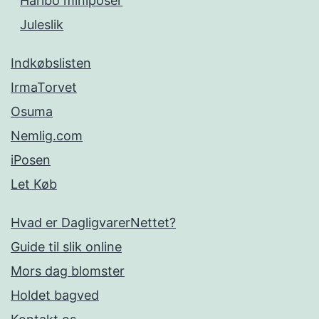
Haribo miniposer
Juleslik
Indkøbslisten
IrmaTorvet
Osuma
Nemlig.com
iPosen
Let Køb
Hvad er DagligvarerNettet?
Guide til slik online
Mors dag blomster
Holdet bagved