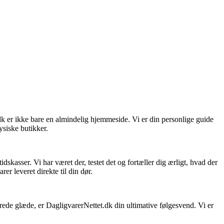
dk er ikke bare en almindelig hjemmeside. Vi er din personlige guide
ysiske butikker.
skasser. Vi har været der, testet det og fortæller dig ærligt, hvad der
er leveret direkte til din dør.
sprede glæde, er DagligvarerNettet.dk din ultimative følgesvend. Vi er