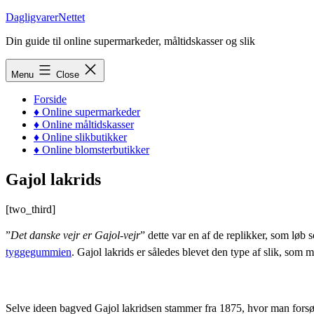
Skip
DagligvarerNettet
to
Din guide til online supermarkeder, måltidskasser og slik
content
Menu
Close
Forside
♦ Online supermarkeder
♦ Online måltidskasser
♦ Online slikbutikker
♦ Online blomsterbutikker
Gajol lakrids
[two_third]
”
Det danske vejr er Gajol-vejr
” dette var en af de replikker, som løb
tyggegummien
. Gajol lakrids er således blevet den type af slik, som 
Selve ideen bagved Gajol lakridsen stammer fra 1875, hvor man forsø