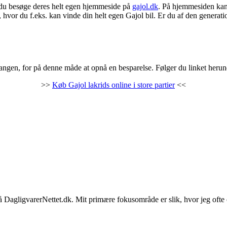
n du besøge deres helt egen hjemmeside på
gajol.dk
. På hjemmesiden kan
hvor du f.eks. kan vinde din helt egen Gajol bil. Er du af den generati
 gangen, for på denne måde at opnå en besparelse. Følger du linket herund
>>
Køb Gajol lakrids online i store partier
<<
på DagligvarerNettet.dk. Mit primære fokusområde er slik, hvor jeg ofte 