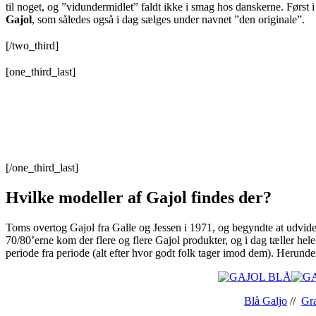
til noget, og ”vidundermidlet” faldt ikke i smag hos danskerne. Først 
Gajol
, som således også i dag sælges under navnet ”den originale”.
[/two_third]
[one_third_last]
[/one_third_last]
Hvilke modeller af Gajol findes der?
Toms overtog Gajol fra Galle og Jessen i 1971, og begyndte at udvide
70/80’erne kom der flere og flere Gajol produkter, og i dag tæller hele
periode fra periode (alt efter hvor godt folk tager imod dem). Herunder
Blå Galjo
//
Gra