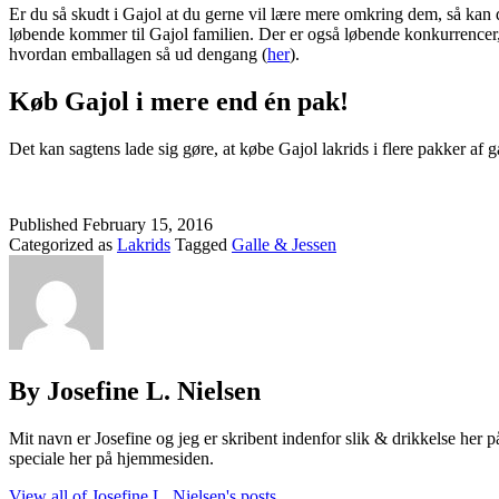
Er du så skudt i Gajol at du gerne vil lære mere omkring dem, så ka
løbende kommer til Gajol familien. Der er også løbende konkurrencer, 
hvordan emballagen så ud dengang (
her
).
Køb Gajol i mere end én pak!
Det kan sagtens lade sig gøre, at købe Gajol lakrids i flere pakker af
Published
February 15, 2016
Categorized as
Lakrids
Tagged
Galle & Jessen
By Josefine L. Nielsen
Mit navn er Josefine og jeg er skribent indenfor slik & drikkelse her 
speciale her på hjemmesiden.
View all of Josefine L. Nielsen's posts.