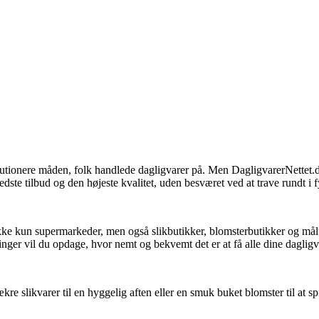
olutionere måden, folk handlede dagligvarer på. Men DagligvarerNettet.
edste tilbud og den højeste kvalitet, uden besværet ved at trave rundt i f
kke kun supermarkeder, men også slikbutikker, blomsterbutikker og måltid
inger vil du opdage, hvor nemt og bekvemt det er at få alle dine dagligvar
ækre slikvarer til en hyggelig aften eller en smuk buket blomster til at 