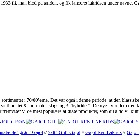
i 1933 fik man blod på tanden, og fik lanceret lakridsen under navnet
Ga
 sortimentet i 70/80’erne. Det var også i denne periode, at den klassis
 sortimentet 8 ”normale” slags og 3 ”hybrider”. De nye hybrider er en ko
 fremviser vi de mest populære af disse produkter, som du altid vil kunn
natæble “grøn” Gajol
//
Salt “Gul” Gajol
//
Gajol Ren Lakrids
//
Gajol