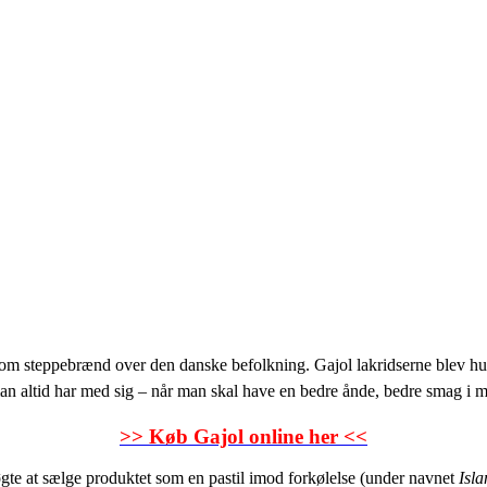
 som steppebrænd over den danske befolkning. Gajol lakridserne blev hur
man altid har med sig – når man skal have en bedre ånde, bedre smag i mu
>> Køb Gajol online her <<
gte at sælge produktet som en pastil imod forkølelse (under navnet
Isl