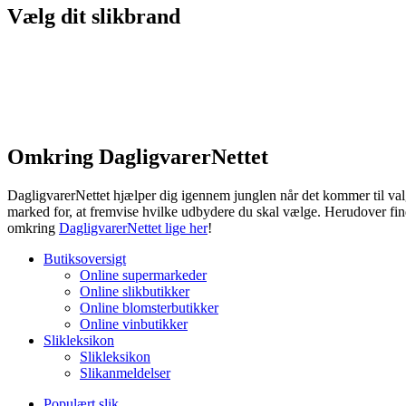
Vælg dit slikbrand
Omkring DagligvarerNettet
DagligvarerNettet hjælper dig igennem junglen når det kommer til valg
marked for, at fremvise hvilke udbydere du skal vælge. Herudover fin
omkring
DagligvarerNettet lige her
!
Butiksoversigt
Online supermarkeder
Online slikbutikker
Online blomsterbutikker
Online vinbutikker
Slikleksikon
Slikleksikon
Slikanmeldelser
Populært slik