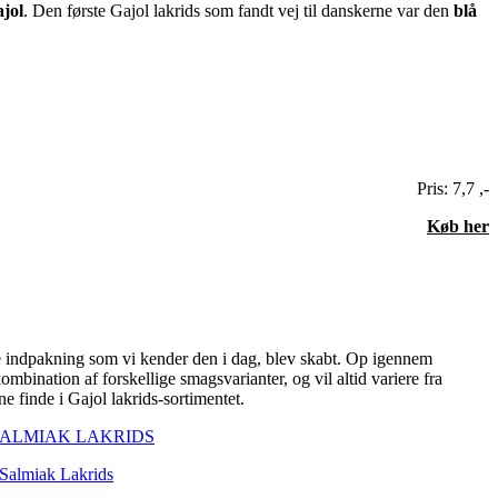
jol
. Den første Gajol lakrids som fandt vej til danskerne var den
blå
Pris: 7,7 ,-
Køb her
ke indpakning som vi kender den i dag, blev skabt. Op igennem
mbination af forskellige smagsvarianter, og vil altid variere fra
e finde i Gajol lakrids-sortimentet.
 Salmiak Lakrids