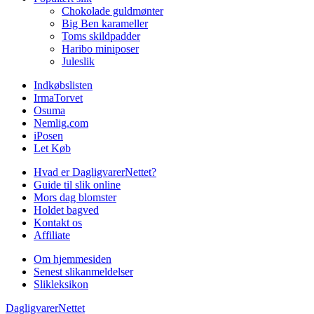
Chokolade guldmønter
Big Ben karameller
Toms skildpadder
Haribo miniposer
Juleslik
Indkøbslisten
IrmaTorvet
Osuma
Nemlig.com
iPosen
Let Køb
Hvad er DagligvarerNettet?
Guide til slik online
Mors dag blomster
Holdet bagved
Kontakt os
Affiliate
Om hjemmesiden
Senest slikanmeldelser
Slikleksikon
DagligvarerNettet