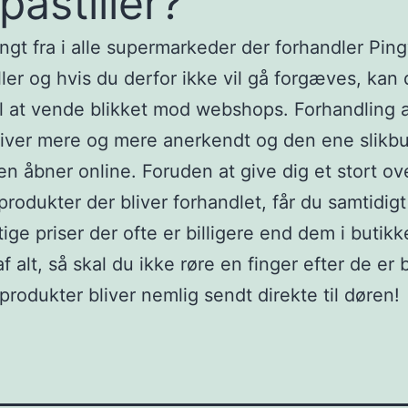
pastiller?
angt fra i alle supermarkeder der forhandler Ping
iller og hvis du derfor ikke vil gå forgæves, kan
l at vende blikket mod webshops. Forhandling af
liver mere og mere anerkendt og den ene slikbut
n åbner online. Foruden at give dig et stort ove
produkter der bliver forhandlet, får du samtidig
tige priser der ofte er billigere end dem i butik
af alt, så skal du ikke røre en finger efter de er b
kprodukter bliver nemlig sendt direkte til døren!