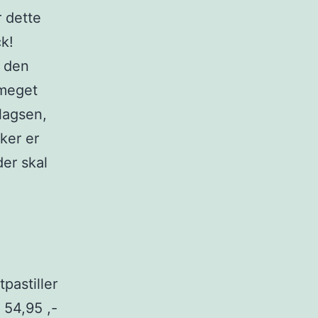
 dette
ck!
d den
 meget
lagsen,
ker er
der skal
: 54,95 ,-