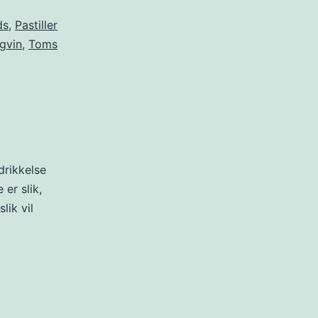
ds
,
Pastiller
gvin
,
Toms
drikkelse
er slik,
lik vil