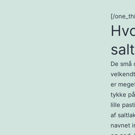
[/one_thi
Hvo
salt
De små c
velkendt
er meget
tykke på
lille pa
af saltl
navnet i