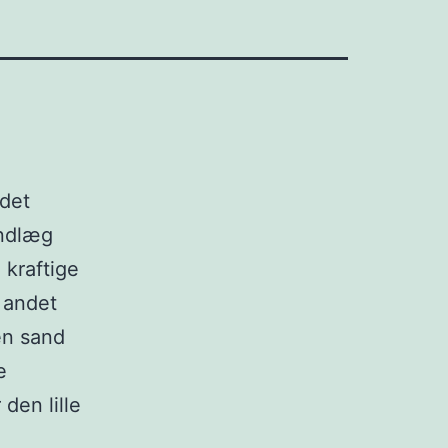
ndet
indlæg
 kraftige
r andet
 en sand
e
 den lille