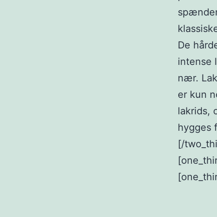
spændend
klassisk
De hårde
intense 
nær. Lak
er kun n
lakrids,
hygges f
[/two_thi
[one_thi
[one_thi