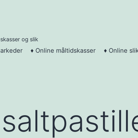
skasser og slik
markeder
♦ Online måltidskasser
♦ Online sli
saltpastill