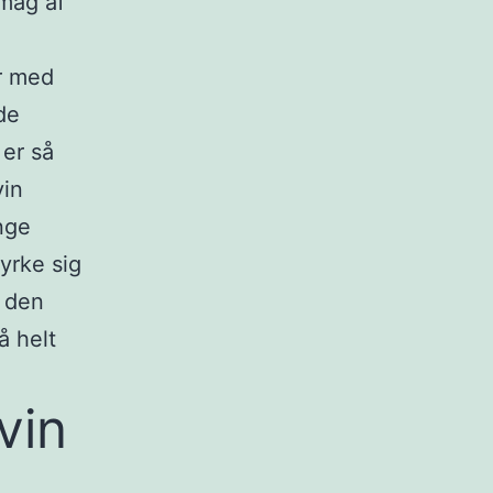
smag af
er med
de
 er så
vin
ange
tyrke sig
f den
å helt
vin