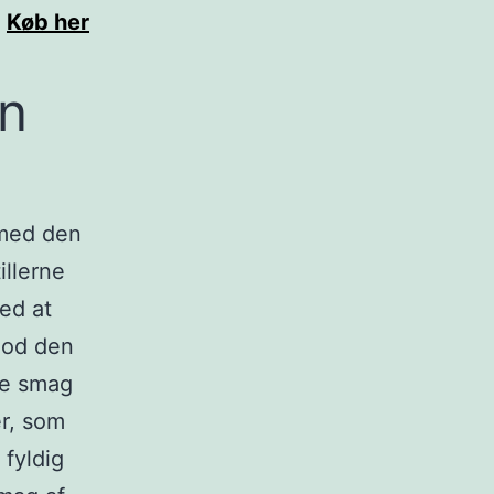
Køb her
n
 med den
illerne
ed at
mod den
ige smag
er, som
 fyldig