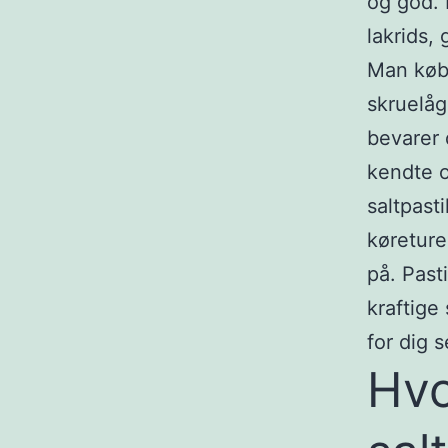
og god. 
lakrids, 
Man købe
skruelåg
bevarer 
kendte o
saltpasti
køreture,
på. Past
kraftige
for dig s
Hvo