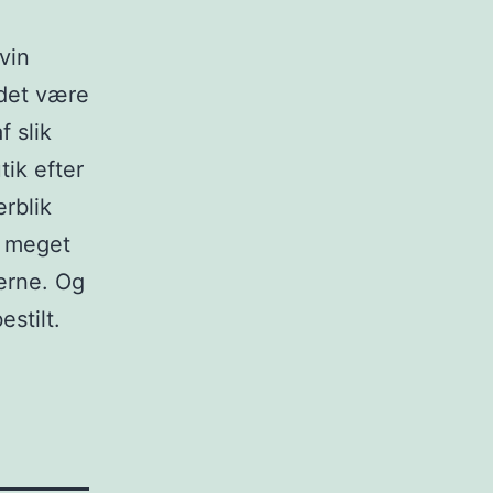
vin
 det være
 slik
ik efter
rblik
t meget
kerne. Og
estilt.