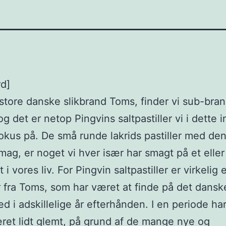
rd]
store danske slikbrand Toms, finder vi sub-bra
og det er netop Pingvins saltpastiller vi i dette 
fokus på. De små runde lakrids pastiller med den
smag, er noget vi hver især har smagt på et elle
 i vores liv. For Pingvin saltpastiller er virkelig
r fra Toms, som har været at finde på det dansk
d i adskillelige år efterhånden. I en periode har
æret lidt glemt, på grund af de mange nye og