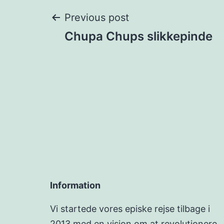
Post
Previous post
Chupa Chups slikkepinde
navigation
Information
Vi startede vores episke rejse tilbage i
2013 med en vision om at revolutionere