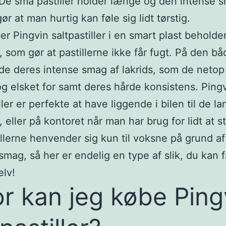
De små pastiller holder længe og den intense 
gør at man hurtig kan føle sig lidt tørstig.
r Pingvin saltpastiller i en smart plast behold
, som gør at pastillerne ikke får fugt. På den bå
de deres intense smag af lakrids, som de netop
g elsket for samt deres hårde konsistens. Ping
ller er perfekte at have liggende i bilen til de l
 eller på kontoret når man har brug for lidt at s
illerne henvender sig kun til voksne på grund a
 smag, så her er endelig en type af slik, du kan f
elv!
r kan jeg købe Ping