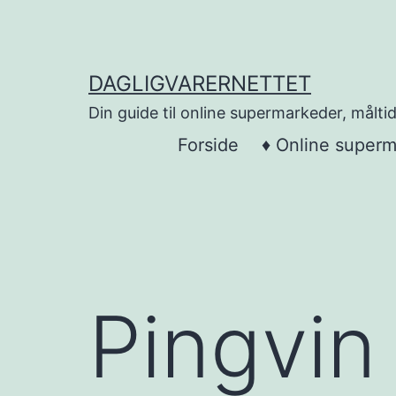
Skip
to
content
DAGLIGVARERNETTET
Din guide til online supermarkeder, måltid
Forside
♦ Online super
Pingvin 