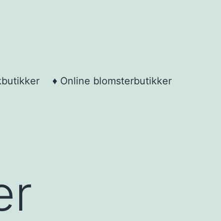
kbutikker
♦ Online blomsterbutikker
er