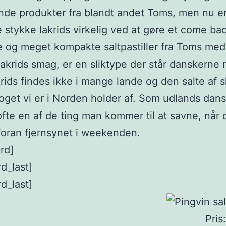
e produkter fra blandt andet Toms, men nu er
e stykke lakrids virkelig ved at gøre et come ba
 og meget kompakte saltpastiller fra Toms me
lakrids smag, er en sliktype der står danskerne
rids findes ikke i mange lande og den salte af s
oget vi er i Norden holder af. Som udlands dans
 ofte en af de ting man kommer til at savne, når 
oran fjernsynet i weekenden.
rd]
rd_last]
rd_last]
Pris