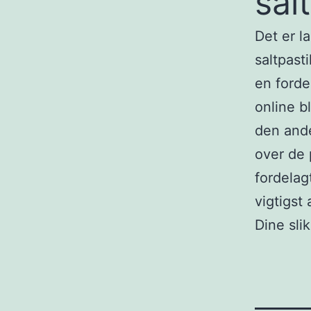
salt
Det er l
saltpast
en forde
online b
den ande
over de 
fordelag
vigtigst 
Dine sli