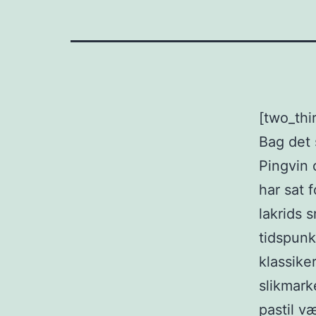
[two_thi
Bag det 
Pingvin 
har sat 
lakrids 
tidspunkt
klassike
slikmarke
pastil v