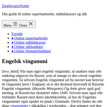
Skip
DagligvarerNettet
to
Din guide til online supermarkeder, måltidskasser og slik
content
Menu
Close
Forside
♦ Online supermarkeder
♦ Online måltidskasser
♦ Online slikbutikker
♦ Online blomsterbutikker
Engelsk vingummi
[two_third] Når man siger engelsk vingummi, så snakker man ofte
omkring udgaven fra Basset, som af mange er den
eneste
engelske
vingummi. Så selvom Engelsk vingummi ud fra navnet kan henvise
til vingummi lavet i England, så er det derimod henvendt til Bassetts
Engelsk vingummi. (
Bassetts Winegums
) Og dette giver også god
mening, at Bassett har eksisteret siden 1849. Selvom man også ofte
forbinder Bassett med deres lakridskonfekt, så har de Engelske
vingummier også opnået en plads i Danmark. Derfor finder du ofte
disse
vingummier
i slikskålen i weekenden – dog primært ved den