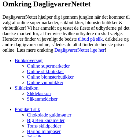
Omkring DagligvarerNettet
DagligvarerNettet hjælper dig igennem junglen når det kommer til
valg af online supermarkeder, slikbutikker, blomsterbutikker &
vinbutikker! Vi har anmeldt og testet de fleste af udbyderne på det
danske marked for, at fremvise hvilke udbydere du skal vælge.
Herudover finder vi jævnligt de bedste
tilbud på slik
, drikkelse og
andre dagligvarer online, således du altid finder de bedste priser
online. Læs mere omkring
DagligvarerNettet lige her
!
Butiksoversigt
Online supermarkeder
Online slikbutikker
Online blomsterbutikker
Online vinbutikker
Slikleksikon
Slikleksikon
Slikanmeldelser
Populært slik
Chokolade guldmønter
Big Ben karameller
Toms skildpadder
Haribo miniposer
Juleslik