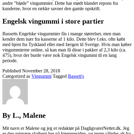
andre ”bløde” vingummier. Dette har mødt blandet repons fra
kunderne, hvor en række savner den gamle opskrift.
Engelsk vingummi i store partier
Bassetts Engelske vingummier fås i mange størrelser, men man
kender dem især fra kasserne af 1 kilo. Dette blev f.eks. ofte købt
med hjem fra Tyskland eller med færgen til Sverige. Hvis man køber
vingummierne online, så kan man få disse i pakker af 2,3 kilo (ca.
475), hvor der burde være nok Engelsk vingummi til en lang
periode.
Published
November 28, 2018
Categorized as
Vingummi
Tagged
Bassett's
By L., Malene
Mit navn er Malene og jeg er redaktør på DagligvarerNettet.dk. Jeg
er den primære skribent her på hjemmesiden, og tester således alt fra