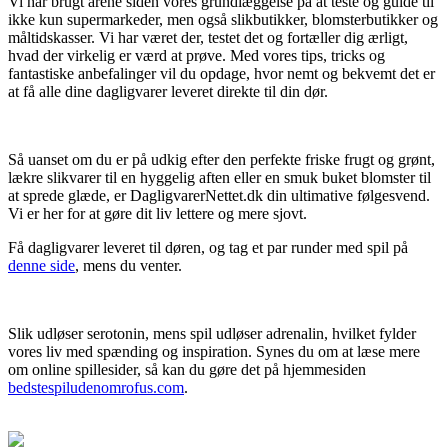
Vi har brugt årene siden vores grundlæggelse på at teste og guide til
ikke kun supermarkeder, men også slikbutikker, blomsterbutikker og
måltidskasser. Vi har været der, testet det og fortæller dig ærligt,
hvad der virkelig er værd at prøve. Med vores tips, tricks og
fantastiske anbefalinger vil du opdage, hvor nemt og bekvemt det er
at få alle dine dagligvarer leveret direkte til din dør.
Så uanset om du er på udkig efter den perfekte friske frugt og grønt,
lækre slikvarer til en hyggelig aften eller en smuk buket blomster til
at sprede glæde, er DagligvarerNettet.dk din ultimative følgesvend.
Vi er her for at gøre dit liv lettere og mere sjovt.
Få dagligvarer leveret til døren, og tag et par runder med spil på
denne side
, mens du venter.
Slik udløser serotonin, mens spil udløser adrenalin, hvilket fylder
vores liv med spænding og inspiration. Synes du om at læse mere
om online spillesider, så kan du gøre det på hjemmesiden
bedstespiludenomrofus.com
.