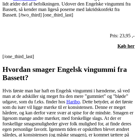
lidt ældre del af befolkningen. Udover den Engelske vingummi fra
Bassett, så kender man ligeså poserne med lakridskonfekt fra
Bassett. [/two_third] [one_third_last]
Pris: 23,95 ,-
Køb her
[/one_third_last]
Hvordan smager Engelsk vingummi fra
Bassett?
Hvis første man har haft en Engelsk vingummi i hænderne, så ved
man at de adskiller sig meget fra den mere ”gummiet” og ”bløde”
udgave, som du f.eks. finder hos
Haribo
. Dette betyder, at det første
som du især vil ligge mærke til er konsistensen. Denne er meget
hårdere, og kan derfor være svær at spise for de mindste. Smagen er
ligesom mange andre mærker, med forskellige slags. At der er
forskellige smagsmuligheder giver folk mulighed for, at finde deres
egen personlige favorit. Igennem tiden er opskriften blevet ændret
således, at konsistensen (og måske smagen), er kommet tættere på