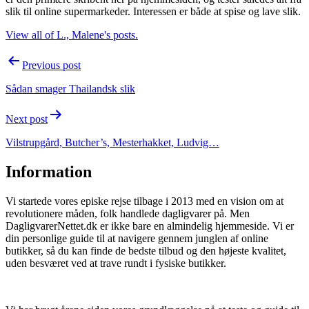
slik til online supermarkeder. Interessen er både at spise og lave slik.
View all of L., Malene's posts.
Post
Previous post
navigation
Sådan smager Thailandsk slik
Next post
Vilstrupgård, Butcher’s, Mesterhakket, Ludvig…
Information
Vi startede vores episke rejse tilbage i 2013 med en vision om at
revolutionere måden, folk handlede dagligvarer på. Men
DagligvarerNettet.dk er ikke bare en almindelig hjemmeside. Vi er
din personlige guide til at navigere gennem junglen af online
butikker, så du kan finde de bedste tilbud og den højeste kvalitet,
uden besværet ved at trave rundt i fysiske butikker.