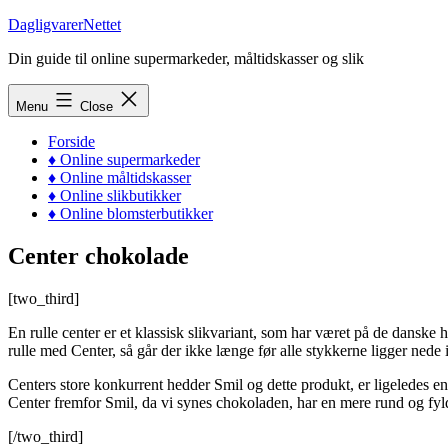
Skip
DagligvarerNettet
to
Din guide til online supermarkeder, måltidskasser og slik
content
Menu
Close
Forside
♦ Online supermarkeder
♦ Online måltidskasser
♦ Online slikbutikker
♦ Online blomsterbutikker
Center chokolade
[two_third]
En rulle center er et klassisk slikvariant, som har været på de danske 
rulle med Center, så går der ikke længe før alle stykkerne ligger ne
Centers store konkurrent hedder Smil og dette produkt, er ligeledes 
Center fremfor Smil, da vi synes chokoladen, har en mere rund og fyld
[/two_third]