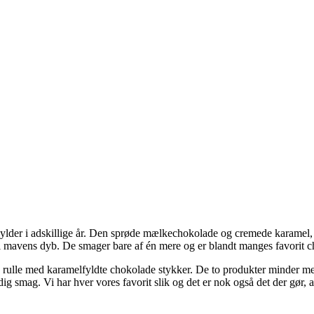
hylder i adskillige år. Den sprøde mælkechokolade og cremede karamel, er 
de i mavens dyb. De smager bare af én mere og er blandt manges favorit
en rulle med karamelfyldte chokolade stykker. De to produkter minder 
ig smag. Vi har hver vores favorit slik og det er nok også det der gør,