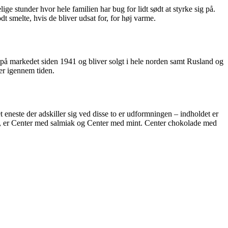
e stunder hvor hele familien har bug for lidt sødt at styrke sig på.
 smelte, hvis de bliver udsat for, for høj varme.
 på markedet siden 1941 og bliver solgt i hele norden samt Rusland og
er igennem tiden.
eneste der adskiller sig ved disse to er udformningen – indholdet er
rne, er Center med salmiak og Center med mint. Center chokolade med