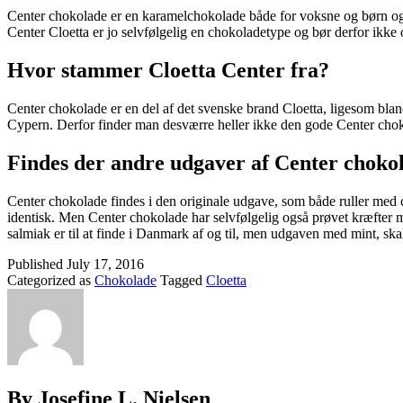
Center chokolade er en karamelchokolade både for voksne og børn og den
Center Cloetta er jo selvfølgelig en chokoladetype og bør derfor ikke 
Hvor stammer Cloetta Center fra?
Center chokolade er en del af det svenske brand Cloetta, ligesom bla
Cypern. Derfor finder man desværre heller ikke den gode Center chok
Findes der andre udgaver af Center choko
Center chokolade findes i den originale udgave, som både ruller med c
identisk. Men Center chokolade har selvfølgelig også prøvet kræfter 
salmiak er til at finde i Danmark af og til, men udgaven med mint, skal
Published
July 17, 2016
Categorized as
Chokolade
Tagged
Cloetta
By Josefine L. Nielsen