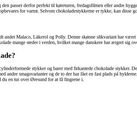
 passer derfor perfekt til køreturen, fredagsfilmen eller andre hyggelig
opbevares for varmt. Selvom chokoladestykkerne er tykke, kan disse godt
ndt andet Malaco, Läkerol og Polly. Denne skønne slikvariant har været
olade mange steder i verden, hvilket mange danskere har ærgret sig ov
lade?
ylinderformede stykker og barer med firkantede chokolade stykker. Det 
med andre smagsvarianter og de to der har fået en fast plads på hylde
 du en tur over Øresund for at få fingrene i.