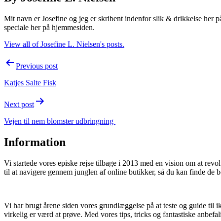
Mit navn er Josefine og jeg er skribent indenfor slik & drikkelse her 
speciale her på hjemmesiden.
View all of Josefine L. Nielsen's posts.
Post
Previous post
navigation
Katjes Salte Fisk
Next post
Vejen til nem blomster udbringning
Information
Vi startede vores episke rejse tilbage i 2013 med en vision om at rev
til at navigere gennem junglen af online butikker, så du kan finde de b
Vi har brugt årene siden vores grundlæggelse på at teste og guide til i
virkelig er værd at prøve. Med vores tips, tricks og fantastiske anbefal