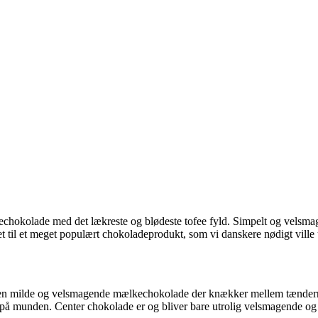
lkechokolade med det lækreste og blødeste tofee fyld. Simpelt og velsma
t til et meget populært chokoladeprodukt, som vi danskere nødigt ville
 Den milde og velsmagende mælkechokolade der knækker mellem tænderne,
l på munden. Center chokolade er og bliver bare utrolig velsmagende og