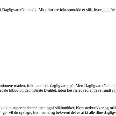
på DagligvarerNettet.dk. Mit primære fokusområde er slik, hvor jeg ofte 
olutionere måden, folk handlede dagligvarer på. Men DagligvarerNettet.
edste tilbud og den højeste kvalitet, uden besværet ved at trave rundt i f
kke kun supermarkeder, men også slikbutikker, blomsterbutikker og måltid
inger vil du opdage, hvor nemt og bekvemt det er at få alle dine dagligvar