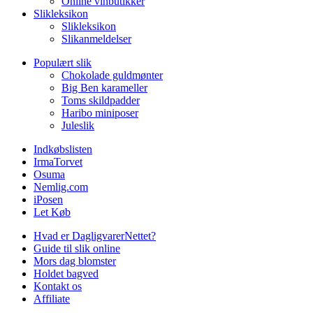
Online vinbutikker
Slikleksikon
Slikleksikon
Slikanmeldelser
Populært slik
Chokolade guldmønter
Big Ben karameller
Toms skildpadder
Haribo miniposer
Juleslik
Indkøbslisten
IrmaTorvet
Osuma
Nemlig.com
iPosen
Let Køb
Hvad er DagligvarerNettet?
Guide til slik online
Mors dag blomster
Holdet bagved
Kontakt os
Affiliate