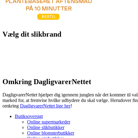
Vælg dit slikbrand
Omkring DagligvarerNettet
DagligvarerNettet hjælper dig igennem junglen når det kommer til valg
marked for, at fremvise hvilke udbydere du skal vælge. Herudover fin
omkring
DagligvarerNettet lige her
!
Butiksoversigt
Online supermarkeder
Online slikbutikker
Online blomsterbutikker