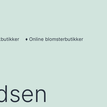
kbutikker
♦ Online blomsterbutikker
dsen