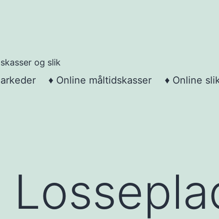
skasser og slik
markeder
♦ Online måltidskasser
♦ Online sli
 Lossepla