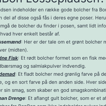
adsen indeholder en række gode bolcher fra B
n del af disse også fås i deres egne poser. Heru
mgå de bolcher du finder i posen, samt lidt inf
hvad hver enkelt består af.
ssemænd
: Her er der tale om et grønt bolcher
ver (midten).
dne Fisk
: Et rødt bolcher formet som en fisk me
dbærsmag og salmiakpulver indvendig.
demad
: Et fladt bolcher med grønlig farve på 
e, og en sort farve på den anden side. Hver sid
r sin smag, som skaber en god smagskombinat
nan Drenge
: Et aflangt gult bolcher, som er et a