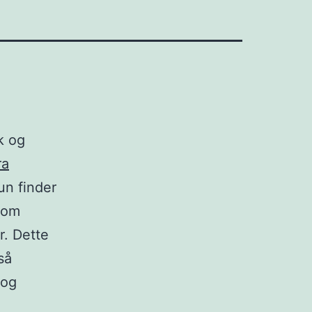
k og
ra
un finder
som
r. Dette
så
 og