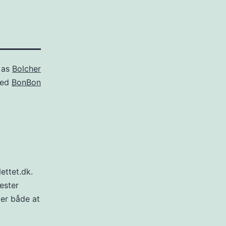
 as
Bolcher
ged
BonBon
ettet.dk.
ester
 er både at