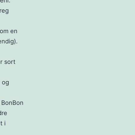
eni.
reg
som en
endig).
r sort
g og
in BonBon
dre
t i