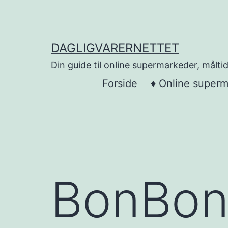
Skip
to
content
DAGLIGVARERNETTET
Din guide til online supermarkeder, måltid
Forside
♦ Online super
BonBon