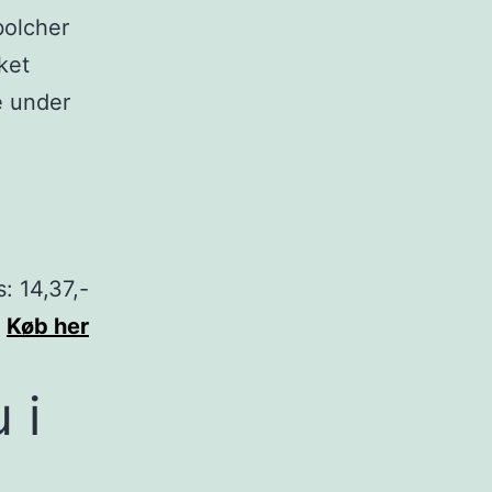
bolcher
ket
 under
s: 14,37,-
Køb her
 i