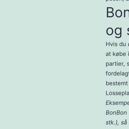
Bon
og 
Hvis du
at købe 
partier, 
fordelagt
bestemt 
Lossepl
Eksempel
BonBon L
stk.), så