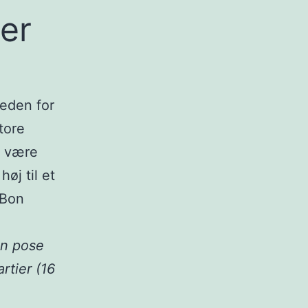
ier
heden for
tore
an være
høj til et
nBon
en pose
rtier (16