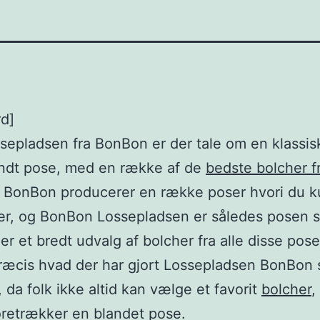
rd]
epladsen fra BonBon er der tale om en klassis
ndt pose, med en række af de
bedste bolcher f
. BonBon producerer en række poser hvori du k
her, og BonBon Lossepladsen er således posen 
er et bredt udvalg af bolcher fra alle disse pose
præcis hvad der har gjort Lossepladsen BonBon 
 da folk ikke altid kan vælge et favorit
bolcher
,
oretrækker en blandet pose.