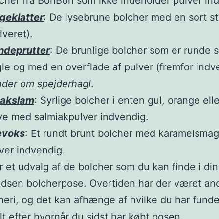
cher fra BonBon som ikke indeholder pulver ind
geklatter
: De lysebrune bolcher med en sort st
lveret).
ndeprutter
: De brunlige bolcher som er runde 
le og med en overflade af pulver (fremfor indv
der om spejderhagl
.
oakslam
: Syrlige bolcher i enten gul, orange elle
ve med salmiakpulver indvendig.
evoks
: Et rundt brunt bolcher med karamelsma
ver indvendig.
r et udvalg af de bolcher som du kan finde i d
dsen bolcherpose. Overtiden har der været an
heri, og det kan afhænge af hvilke du har funde
lt efter hvornår du sidst har købt posen.