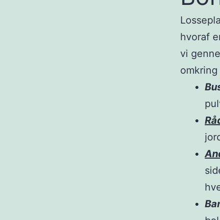
Lossepl
hvoraf e
vi genne
omkring 
Bu
pul
Rå
jor
An
sid
hve
Ba