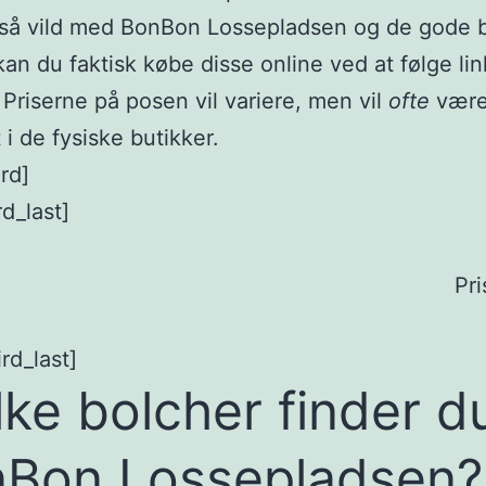
gså vild med BonBon Lossepladsen og de gode 
 kan du faktisk købe disse online ved at følge lin
 Priserne på posen vil variere, men vil
ofte
være
 i de fysiske butikker.
rd]
rd_last]
Pri
rd_last]
lke bolcher finder du
Bon Lossepladsen?