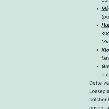
bol
Må
(pu
Hu
kug
Min
Kl
far
Ør
pul
Dette va
Lossepla
bolcher 
posen, a