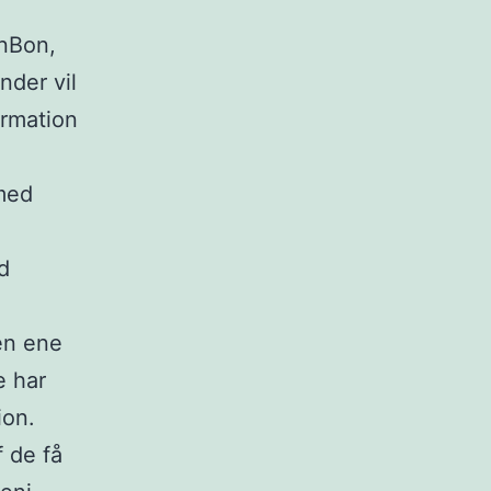
onBon,
nder vil
ormation
 med
d
den ene
e har
ion.
f de få