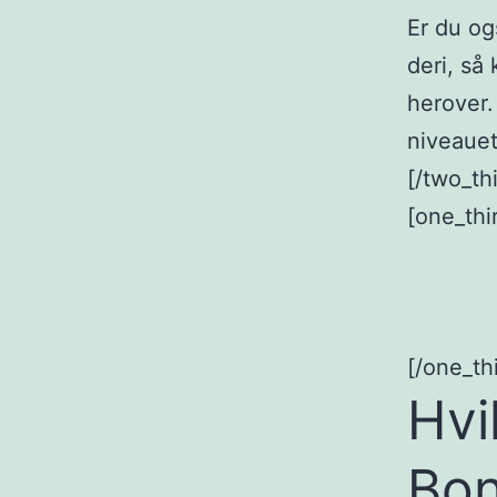
Er du o
deri, så
herover.
niveauet
[/two_thi
[one_thi
[/one_thi
Hvi
Bon