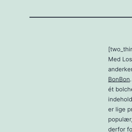
[two_thi
Med Loss
anderke
BonBon
ét bolc
indehold
er lige 
populær,
derfor f