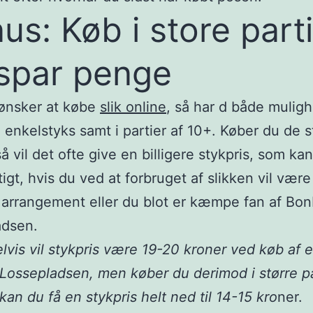
us: Køb i store part
spar penge
 ønsker at købe
slik online
, så har d både mulig
i enkelstyks samt i partier af 10+. Køber du de s
så vil det ofte give en billigere stykpris, som k
igt, hvis du ved at forbruget af slikken vil være 
arrangement eller du blot er kæmpe fan af Bo
adsen.
vis vil stykpris være 19-20 kroner ved køb af 
ossepladsen, men køber du derimod i større pa
 kan du få en stykpris helt ned til 14-15 kro
ner.