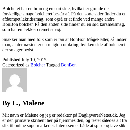
Bolcheret har en brun og en sort side, hvilket er grunde de
forskellige smage bolcheret består af. På den sorte sider finder du en
afdæmpet lakridssmag, som også er at finde ved mange andre
BonBon bolcher. På den anden side finder du en sød karamelsmag,
som har en lækker cremet smag.
Snakker man med folk som er fan af BonBon Mågeklatter, så indser
man, at der næsten er en religion omkring, hvilken side af bolcheret
der smager bedst.
Published
July 19, 2015
Categorized as
Bolcher
Tagged
BonBon
By L., Malene
Mit navn er Malene og jeg er redaktør på DagligvarerNettet.dk. Jeg
er den primære skribent her på hjemmesiden, og tester således alt fra
slik til online supermarkeder. Interessen er både at spise og lave slik.