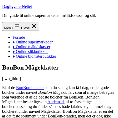
Skip
DagligvarerNettet
to
Din guide til online supermarkeder, måltidskasser og slik
content
Menu
Close
Forside
♦ Online supermarkeder
♦ Online måltidskasser
♦ Online slikbutikker
♦ Online blomsterbutikker
BonBon Mågeklatter
[two_third]
Et af de
BonBon bolcher
som du stadig kan få i dag, er det gode
bolcher under navnet
BonBon Mågeklatter
, som af mange betragtes
som værende et af de bedste bolcher fra BonBon. BonBon
Mågeklatter består ligesom
Andemad
, af to forskellige
bolchermasser, og du finder således både lakrids- og karamelsmag i
bolcheret under navnet Mågeklatter. BonBon Mågeklatter er en del
af det faste sortiment under BonBon-brandet, men det er dog ikke