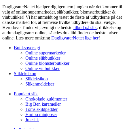
DagligvarerNettet hjælper dig igennem junglen når det kommer til
valg af online supermarkeder, slikbutikker, blomsterbutikker &
vinbutikker! Vi har anmeldt og testet de fleste af udbyderne på det
danske marked for, at fremvise hvilke udbydere du skal vælge.
Herudover finder vi jævnligt de bedste
tilbud på slik
, drikkelse og
andre dagligvarer online, således du altid finder de bedste priser
online. Læs mere omkring
DagligvarerNettet lige her
!
Butiksoversigt
Online supermarkeder
Online slikbutikker
Online blomsterbutikker
Online vinbutikker
Slikleksikon
Slikleksikon
Slikanmeldelser
Populært slik
Chokolade guldmønter
Big Ben karameller
Toms skildpadder
Haribo miniposer
Juleslik