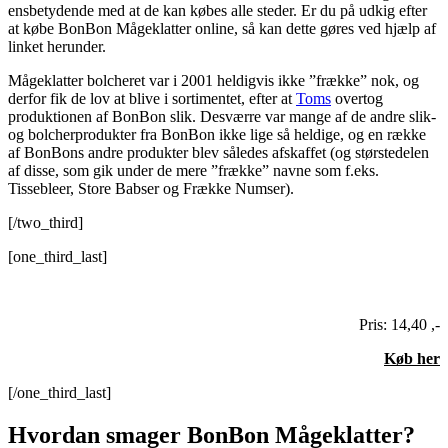
ensbetydende med at de kan købes alle steder. Er du på udkig efter
at købe BonBon Mågeklatter online, så kan dette gøres ved hjælp af
linket herunder.
Mågeklatter bolcheret var i 2001 heldigvis ikke ”frække” nok, og
derfor fik de lov at blive i sortimentet, efter at
Toms
overtog
produktionen af BonBon slik. Desværre var mange af de andre slik-
og bolcherprodukter fra BonBon ikke lige så heldige, og en række
af BonBons andre produkter blev således afskaffet (og størstedelen
af disse, som gik under de mere ”frække” navne som f.eks.
Tissebleer, Store Babser og Frække Numser).
[/two_third]
[one_third_last]
Pris: 14,40 ,-
Køb her
[/one_third_last]
Hvordan smager BonBon Mågeklatter?