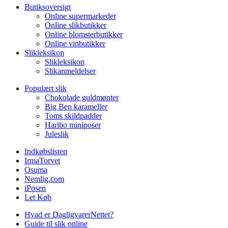
Butiksoversigt
Online supermarkeder
Online slikbutikker
Online blomsterbutikker
Online vinbutikker
Slikleksikon
Slikleksikon
Slikanmeldelser
Populært slik
Chokolade guldmønter
Big Ben karameller
Toms skildpadder
Haribo miniposer
Juleslik
Indkøbslisten
IrmaTorvet
Osuma
Nemlig.com
iPosen
Let Køb
Hvad er DagligvarerNettet?
Guide til slik online