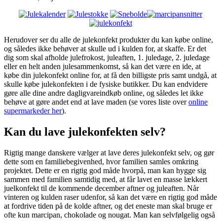
Herudover ser du alle de julekonfekt produkter du kan købe online,
og således ikke behøver at skulle ud i kulden for, at skaffe. Er det
dig som skal afholde julefrokost, juleaften, 1. juledage, 2. juledage
eller en helt anden julesammenkomst, så kan det være en ide, at
købe din julekonfekt online for, at få den billigste pris samt undgå, at
skulle købe julekonfekten i de fysiske butikker. Du kan endvidere
gøre alle dine andre dagligvareindkøb online, og således let ikke
behøve at gøre andet end at lave maden (se vores liste over
online
supermarkeder her
).
Kan du lave julekonfekten selv?
Rigtig mange danskere vælger at lave deres julekonfekt selv, og gør
dette som en familiebegivenhed, hvor familien samles omkring
projektet. Dette er en rigtig god måde hvorpå, man kan hygge sig
sammen med familien samtidig med, at får lavet en masse lækkert
juelkonfekt til de kommende december aftner og juleaften. Når
vinteren og kulden raser udenfor, så kan det være en rigtig god måde
at fordrive tiden på de kolde aftner, og det eneste man skal bruge er
ofte kun marcipan, chokolade og nougat. Man kan selvfølgelig også