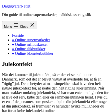
Skip
DagligvarerNettet
to
Din guide til online supermarkeder, måltidskasser og slik
content
Menu
Close
Forside
♦ Online supermarkeder
♦ Online måltidskasser
♦ Online slikbutikker
♦ Online blomsterbutikker
Julekonfekt
Når det kommer til julekonfekt, så er der visse traditioner i
Danmark, som det det er blevet vigtigt at overholde for, at få en
”rigtig” jul. Dette betyder at man simpelthen skal have den helt
rigtige julekonfekt for, at skabe den helt rigtige julestemning. Når
man snakker omkring julekonfekt, så har man enten muligheden for
at lave det selv, købe den eller en sammensætningen heraf. Hvis du
er en af de personer, som ønsker at købe din julekonfekt eller noget
af din julekonfekt, så fremviser vi herunder hvilke muligheder du
har for at købe julekonfekt online.