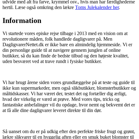
udvide med alt fra farve, krymmel osv., hvis man har færdighederne
hertil. Læse også omkring den lækre
Toms Julekalender her
.
Information
Vi startede vores episke rejse tilbage i 2013 med en vision om at
revolutionere måden, folk handlede dagligvarer på. Men
DagligvarerNettet.dk er ikke bare en almindelig hjemmeside. Vi er
din personlige guide til at navigere gennem junglen af online
butikker, så du kan finde de bedste tilbud og den højeste kvalitet,
uden besværet ved at trave rundt i fysiske butikker.
Vi har brugt årene siden vores grundlæggelse på at teste og guide til
ikke kun supermarkeder, men også slikbutikker, blomsterbutikker og
måltidskasser. Vi har været der, testet det og fortæller dig ærligt,
hvad der virkelig er værd at prøve. Med vores tips, tricks og
fantastiske anbefalinger vil du opdage, hvor nemt og bekvemt det er
at få alle dine dagligvarer leveret direkte til din dør.
Så uanset om du er på udkig efter den perfekte friske frugt og grønt,
lækre slikvarer til en hyggelig aften eller en smuk buket blomster til