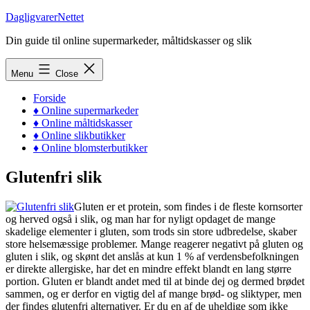
Skip
DagligvarerNettet
to
Din guide til online supermarkeder, måltidskasser og slik
content
Menu
Close
Forside
♦ Online supermarkeder
♦ Online måltidskasser
♦ Online slikbutikker
♦ Online blomsterbutikker
Glutenfri slik
Gluten er et protein, som findes i de fleste kornsorter
og herved også i slik, og man har for nyligt opdaget de mange
skadelige elementer i gluten, som trods sin store udbredelse, skaber
store helsemæssige problemer. Mange reagerer negativt på gluten og
gluten i slik, og skønt det anslås at kun 1 % af verdensbefolkningen
er direkte allergiske, har det en mindre effekt blandt en lang større
portion. Gluten er blandt andet med til at binde dej og dermed brødet
sammen, og er derfor en vigtig del af mange brød- og sliktyper, men
der findes glutenfri alternativer. Er du en af de uheldige som ikke