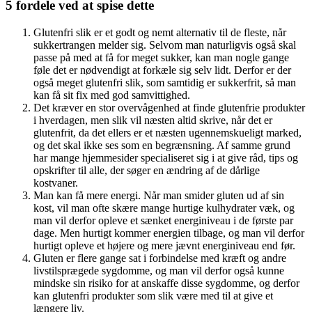
5 fordele ved at spise dette
Glutenfri slik er et godt og nemt alternativ til de fleste, når
sukkertrangen melder sig. Selvom man naturligvis også skal
passe på med at få for meget sukker, kan man nogle gange
føle det er nødvendigt at forkæle sig selv lidt. Derfor er der
også meget glutenfri slik, som samtidig er sukkerfrit, så man
kan få sit fix med god samvittighed.
Det kræver en stor overvågenhed at finde glutenfrie produkter
i hverdagen, men slik vil næsten altid skrive, når det er
glutenfrit, da det ellers er et næsten ugennemskueligt marked,
og det skal ikke ses som en begrænsning. Af samme grund
har mange hjemmesider specialiseret sig i at give råd, tips og
opskrifter til alle, der søger en ændring af de dårlige
kostvaner.
Man kan få mere energi. Når man smider gluten ud af sin
kost, vil man ofte skære mange hurtige kulhydrater væk, og
man vil derfor opleve et sænket energiniveau i de første par
dage. Men hurtigt kommer energien tilbage, og man vil derfor
hurtigt opleve et højere og mere jævnt energiniveau end før.
Gluten er flere gange sat i forbindelse med kræft og andre
livstilsprægede sygdomme, og man vil derfor også kunne
mindske sin risiko for at anskaffe disse sygdomme, og derfor
kan glutenfri produkter som slik være med til at give et
længere liv.