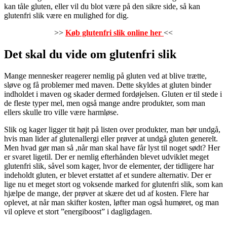
kan tåle gluten, eller vil du blot være på den sikre side, så kan
glutenfri slik være en mulighed for dig.
>>
Køb glutenfri slik online her
<<
Det skal du vide om glutenfri slik
Mange mennesker reagerer nemlig på gluten ved at blive trætte,
sløve og få problemer med maven. Dette skyldes at gluten binder
indholdet i maven og skader dermed fordøjelsen. Gluten er til stede i
de fleste typer mel, men også mange andre produkter, som man
ellers skulle tro ville være harmløse.
Slik og kager ligger tit højt på listen over produkter, man bør undgå,
hvis man lider af glutenallergi eller prøver at undgå gluten generelt.
Men hvad gør man så ,når man skal have får lyst til noget sødt? Her
er svaret ligetil. Der er nemlig efterhånden blevet udviklet meget
glutenfri slik, såvel som kager, hvor de elementer, der tidligere har
indeholdt gluten, er blevet erstattet af et sundere alternativ. Der er
lige nu et meget stort og voksende marked for glutenfri slik, som kan
hjælpe de mange, der prøver at skære det ud af kosten. Flere har
oplevet, at når man skifter kosten, løfter man også humøret, og man
vil opleve et stort ”energiboost” i dagligdagen.