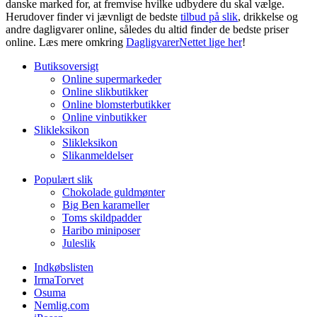
danske marked for, at fremvise hvilke udbydere du skal vælge.
Herudover finder vi jævnligt de bedste
tilbud på slik
, drikkelse og
andre dagligvarer online, således du altid finder de bedste priser
online. Læs mere omkring
DagligvarerNettet lige her
!
Butiksoversigt
Online supermarkeder
Online slikbutikker
Online blomsterbutikker
Online vinbutikker
Slikleksikon
Slikleksikon
Slikanmeldelser
Populært slik
Chokolade guldmønter
Big Ben karameller
Toms skildpadder
Haribo miniposer
Juleslik
Indkøbslisten
IrmaTorvet
Osuma
Nemlig.com