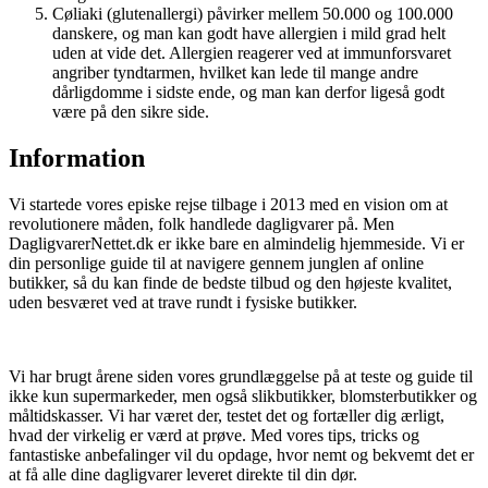
Cøliaki (glutenallergi) påvirker mellem 50.000 og 100.000
danskere, og man kan godt have allergien i mild grad helt
uden at vide det. Allergien reagerer ved at immunforsvaret
angriber tyndtarmen, hvilket kan lede til mange andre
dårligdomme i sidste ende, og man kan derfor ligeså godt
være på den sikre side.
Information
Vi startede vores episke rejse tilbage i 2013 med en vision om at
revolutionere måden, folk handlede dagligvarer på. Men
DagligvarerNettet.dk er ikke bare en almindelig hjemmeside. Vi er
din personlige guide til at navigere gennem junglen af online
butikker, så du kan finde de bedste tilbud og den højeste kvalitet,
uden besværet ved at trave rundt i fysiske butikker.
Vi har brugt årene siden vores grundlæggelse på at teste og guide til
ikke kun supermarkeder, men også slikbutikker, blomsterbutikker og
måltidskasser. Vi har været der, testet det og fortæller dig ærligt,
hvad der virkelig er værd at prøve. Med vores tips, tricks og
fantastiske anbefalinger vil du opdage, hvor nemt og bekvemt det er
at få alle dine dagligvarer leveret direkte til din dør.