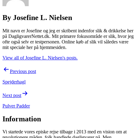
By Josefine L. Nielsen
Mit navn er Josefine og jeg er skribent indenfor slik & drikkelse her
på DagligvarerNettet.dk. Mit primære fokusområde er slik, hvor jeg
ofte også selv er testpersonen. Online køb af slik vil således være
mit speciale her på hjemmesiden.
View all of Josefine L. Nielsen's posts.
Post
Previous post
navigation
Spejderhagl
Next post
Pulver Padder
Information
Vi startede vores episke rejse tilbage i 2013 med en vision om at
revolutionere måden, folk handlede dagligvarer på. Men