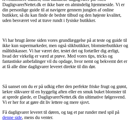
DagligvarerNettet.dk er ikke bare en almindelig hjemmeside. Vi er
din personlige guide til at navigere gennem junglen af online
butikker, så du kan finde de bedste tilbud og den højeste kvalitet,
uden besværet ved at trave rundt i fysiske butikker.
Vi har brugt årene siden vores grundlæggelse på at teste og guide til
ikke kun supermarkeder, men også slikbutikker, blomsterbutikker og
måltidskasser. Vi har været der, testet det og fortæller dig ærligt,
hvad der virkelig er værd at prøve. Med vores tips, tricks og
fantastiske anbefalinger vil du opdage, hvor nemt og bekvemt det er
at få alle dine dagligvarer leveret direkte til din dør.
Så uanset om du er på udkig efter den perfekte friske frugt og grønt,
lækre slikvarer til en hyggelig aften eller en smuk buket blomster til
at sprede glæde, er DagligvarerNettet.dk din ultimative følgesvend.
Vi er her for at gøre dit liv lettere og mere sjovt.
Få dagligvarer leveret til døren, og tag et par runder med spil på
denne side
, mens du venter.