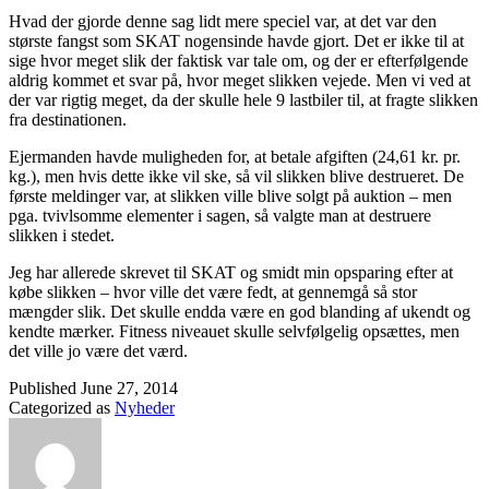
Hvad der gjorde denne sag lidt mere speciel var, at det var den
største fangst som SKAT nogensinde havde gjort. Det er ikke til at
sige hvor meget slik der faktisk var tale om, og der er efterfølgende
aldrig kommet et svar på, hvor meget slikken vejede. Men vi ved at
der var rigtig meget, da der skulle hele 9 lastbiler til, at fragte slikken
fra destinationen.
Ejermanden havde muligheden for, at betale afgiften (24,61 kr. pr.
kg.), men hvis dette ikke vil ske, så vil slikken blive destrueret. De
første meldinger var, at slikken ville blive solgt på auktion – men
pga. tvivlsomme elementer i sagen, så valgte man at destruere
slikken i stedet.
Jeg har allerede skrevet til SKAT og smidt min opsparing efter at
købe slikken – hvor ville det være fedt, at gennemgå så stor
mængder slik. Det skulle endda være en god blanding af ukendt og
kendte mærker. Fitness niveauet skulle selvfølgelig opsættes, men
det ville jo være det værd.
Published
June 27, 2014
Categorized as
Nyheder