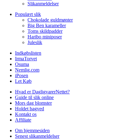
Slikanmeldelser
Populært slik
Chokolade guldmønter
Big Ben karameller
Toms skildpadder
Haribo miniposer
Juleslik
Indkøbslisten
IrmaTorvet
Osuma
Nemlig.com
iPosen
Let Køb
Hvad er DagligvarerNettet?
Guide til slik online
Mors dag blomster
Holdet bagved
Kontakt os
Affiliate
Om hjemmesiden
Senest slikanmeldelser