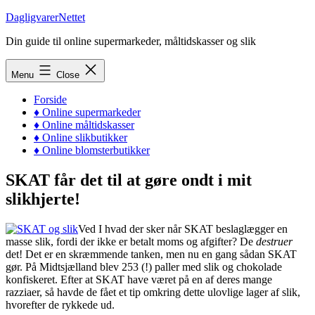
Skip
DagligvarerNettet
to
Din guide til online supermarkeder, måltidskasser og slik
content
Menu
Close
Forside
♦ Online supermarkeder
♦ Online måltidskasser
♦ Online slikbutikker
♦ Online blomsterbutikker
SKAT får det til at gøre ondt i mit
slikhjerte!
Ved I hvad der sker når SKAT beslaglægger en
masse slik, fordi der ikke er betalt moms og afgifter? De
destruer
det! Det er en skræmmende tanken, men nu en gang sådan SKAT
gør. På Midtsjælland blev 253 (!) paller med slik og chokolade
konfiskeret. Efter at SKAT have været på en af deres mange
razziaer, så havde de fået et tip omkring dette ulovlige lager af slik,
hvorefter de rykkede ud.