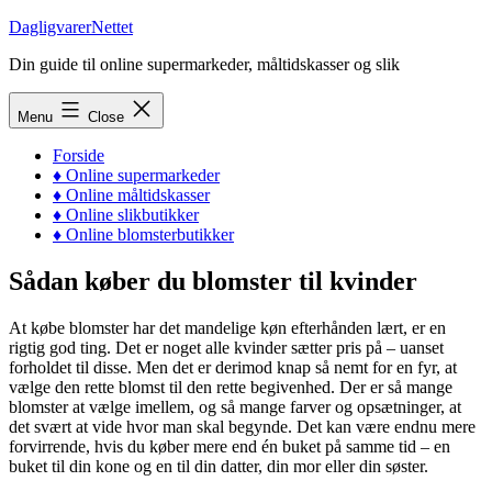
Skip
DagligvarerNettet
to
Din guide til online supermarkeder, måltidskasser og slik
content
Menu
Close
Forside
♦ Online supermarkeder
♦ Online måltidskasser
♦ Online slikbutikker
♦ Online blomsterbutikker
Sådan køber du blomster til kvinder
At købe blomster har det mandelige køn efterhånden lært, er en
rigtig god ting. Det er noget alle kvinder sætter pris på – uanset
forholdet til disse. Men det er derimod knap så nemt for en fyr, at
vælge den rette blomst til den rette begivenhed. Der er så mange
blomster at vælge imellem, og så mange farver og opsætninger, at
det svært at vide hvor man skal begynde. Det kan være endnu mere
forvirrende, hvis du køber mere end én buket på samme tid – en
buket til din kone og en til din datter, din mor eller din søster.