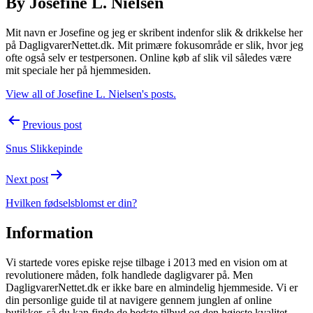
By Josefine L. Nielsen
Mit navn er Josefine og jeg er skribent indenfor slik & drikkelse her
på DagligvarerNettet.dk. Mit primære fokusområde er slik, hvor jeg
ofte også selv er testpersonen. Online køb af slik vil således være
mit speciale her på hjemmesiden.
View all of Josefine L. Nielsen's posts.
Post
Previous post
navigation
Snus Slikkepinde
Next post
Hvilken fødselsblomst er din?
Information
Vi startede vores episke rejse tilbage i 2013 med en vision om at
revolutionere måden, folk handlede dagligvarer på. Men
DagligvarerNettet.dk er ikke bare en almindelig hjemmeside. Vi er
din personlige guide til at navigere gennem junglen af online
butikker, så du kan finde de bedste tilbud og den højeste kvalitet,