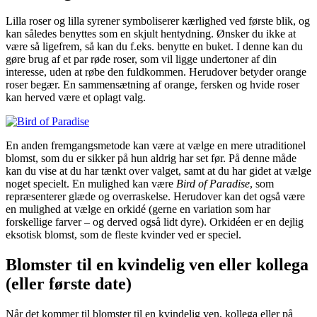
Lilla roser og lilla syrener symboliserer kærlighed ved første blik, og
kan således benyttes som en skjult hentydning. Ønsker du ikke at
være så ligefrem, så kan du f.eks. benytte en buket. I denne kan du
gøre brug af et par røde roser, som vil ligge undertoner af din
interesse, uden at røbe den fuldkommen. Herudover betyder orange
roser begær. En sammensætning af orange, fersken og hvide roser
kan herved være et oplagt valg.
En anden fremgangsmetode kan være at vælge en mere utraditionel
blomst, som du er sikker på hun aldrig har set før. På denne måde
kan du vise at du har tænkt over valget, samt at du har gidet at vælge
noget specielt. En mulighed kan være
Bird of Paradise
, som
repræsenterer glæde og overraskelse. Herudover kan det også være
en mulighed at vælge en orkidé (gerne en variation som har
forskellige farver – og derved også lidt dyre). Orkidéen er en dejlig
eksotisk blomst, som de fleste kvinder ved er speciel.
Blomster til en kvindelig ven eller kollega
(eller første date)
Når det kommer til blomster til en kvindelig ven, kollega eller på