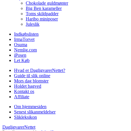
Chokolade guldmønter
Big Ben karameller
Toms skildpadder
Haribo miniposer
Juleslik
Indkøbslisten
IrmaTorvet
Osuma
Nemlig.com
iPosen
Let Køb
Hvad er DagligvarerNettet?
Guide til slik online
Mors dag blomster
Holdet bagved
Kontakt os
Affiliate
Om hjemmesiden
Senest slikanmeldelser
Slikleksikon
DagligvarerNettet