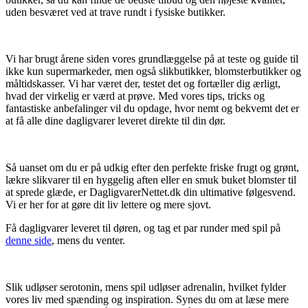
uden besværet ved at trave rundt i fysiske butikker.
Vi har brugt årene siden vores grundlæggelse på at teste og guide til
ikke kun supermarkeder, men også slikbutikker, blomsterbutikker og
måltidskasser. Vi har været der, testet det og fortæller dig ærligt,
hvad der virkelig er værd at prøve. Med vores tips, tricks og
fantastiske anbefalinger vil du opdage, hvor nemt og bekvemt det er
at få alle dine dagligvarer leveret direkte til din dør.
Så uanset om du er på udkig efter den perfekte friske frugt og grønt,
lækre slikvarer til en hyggelig aften eller en smuk buket blomster til
at sprede glæde, er DagligvarerNettet.dk din ultimative følgesvend.
Vi er her for at gøre dit liv lettere og mere sjovt.
Få dagligvarer leveret til døren, og tag et par runder med spil på
denne side
, mens du venter.
Slik udløser serotonin, mens spil udløser adrenalin, hvilket fylder
vores liv med spænding og inspiration. Synes du om at læse mere