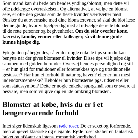
Som mand kan du bede om hendes yndlingsblomst, men dette vil
ofte ødelægge overraskelsen. Og alternativet, at vælge en blomst
selv, er ofte den gestus som de fleste kvinder værdsætter mest.
Ønsker du at overraske med dine blomsterevner, så skal du blot læse
denne guide, hvor vi hjælper dig med at udvælge de rette blomster
til de rette personer og begivenheder.
Om du står overfor kone,
kæreste, familie, venner eller kolleager, så vil denne guide
kunne hjælpe dig.
Før guiden påbegyndes, så er der nogle enkelte tips som du kan
benytte når der gives blomster til kvinder. Disse tips vil hjælpe dig
sammen med guiden herunder. Overvej hendes personlighed og stil
– er hun glad for traditioner eller foretrækkes nye og utraditionelle
gestusser? Har hun et forhold til natur og haven? eller er hun mest
indendørsmenneske? Beholder hun blomsterne pga. udsenet eller
som statussymbol? Dette er nogle enkelte spørgsmål som er svære at
besvare, men som vil give dig en ide omkring blomsten.
Blomster at købe, hvis du er i et
længerevarende forhold
Intet siger lidenskab ligesom
røde roser
. De er sexet og forførende,
men alligevel klassiske og elegante. Røde roser skaber en fantastisk
buket og afslører en intens, romantisk kærlighed.