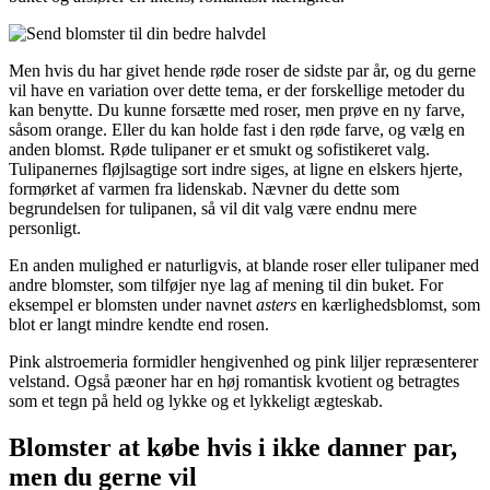
Men hvis du har givet hende røde roser de sidste par år, og du gerne
vil have en variation over dette tema, er der forskellige metoder du
kan benytte. Du kunne forsætte med roser, men prøve en ny farve,
såsom orange. Eller du kan holde fast i den røde farve, og vælg en
anden blomst. Røde tulipaner er et smukt og sofistikeret valg.
Tulipanernes fløjlsagtige sort indre siges, at ligne en elskers hjerte,
formørket af varmen fra lidenskab. Nævner du dette som
begrundelsen for tulipanen, så vil dit valg være endnu mere
personligt.
En anden mulighed er naturligvis, at blande roser eller tulipaner med
andre blomster, som tilføjer nye lag af mening til din buket. For
eksempel er blomsten under navnet
asters
en kærlighedsblomst, som
blot er langt mindre kendte end rosen.
Pink alstroemeria formidler hengivenhed og pink liljer repræsenterer
velstand. Også pæoner har en høj romantisk kvotient og betragtes
som et tegn på held og lykke og et lykkeligt ægteskab.
Blomster at købe hvis i ikke danner par,
men du gerne vil