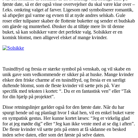
første date, så er der også visse overvejelser du skal være klar over –
f.eks. omkring valget af farver. Ligesom rød symboliserer romantik,
så afspejler gul varme og evnen til at nyde andres selskab. Gule
roser eller tulipaner skaber de flotteste buketter og sender et budskab
om glæde og munterhed. Ønsker du at tilføje mere liv til denne
buket, så kan solsikker være det perfekte valg. Solsikker er en
komisk blomst, men alligevel elsket af mange kvinder.
Tusindfryd og fresia er stærke symbol på venskab, og vil skabe en
unik gave som vedkommende er sikker på at huske. Mange kvinder
elsker den friske charme af en tusindfryd, og fresia er en særligt
duftende blomst, som de fleste kvinder vil sætte pris på. Vær
specifik med teksten i kortet: “. Du er en fantastisk ven” eller “Tak
for din hjælp på projektet”.
Disse retningslinjer gælder også for den første date. Når du har
spurgt hende ud og planlagt hvor I skal hen, vil en enkel buket være
en sympatisk gestus. Her kunne kortet læses: “Jeg er virkelig glad
for at jeg mødte dig” eller “Jeg kan ikke vente med at se dig i aften”.
De fleste kvinder vil sætte pris på enten at få sådanne en besked
inden selve daten, eller som det første på selve daten.