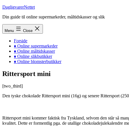
Skip
DagligvarerNettet
to
Din guide til online supermarkeder, måltidskasser og slik
content
Menu
Close
Forside
♦ Online supermarkeder
♦ Online måltidskasser
♦ Online slikbutikker
♦ Online blomsterbutikker
Rittersport mini
[two_third]
Den tyske chokolade Rittersport mini (16g) og senere Rittersport (250
Rittersport mini kommer faktisk fra Tyskland, selvom den står så mang
kvalitet. Dette er formentlig pga. de utallige chokoladejulekalendre me