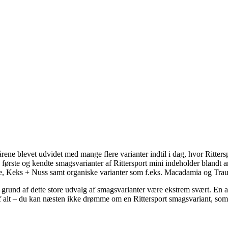
rene blevet udvidet med mange flere varianter indtil i dag, hvor Rittersp
e første og kendte smagsvarianter af Rittersport mini indeholder blandt
ine, Keks + Nuss samt organiske varianter som f.eks. Macadamia og Tr
 grund af dette store udvalg af smagsvarianter være ekstrem svært. En a
f alt – du kan næsten ikke drømme om en Rittersport smagsvariant, som 