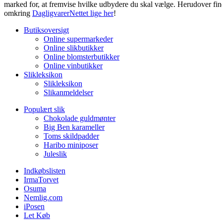
marked for, at fremvise hvilke udbydere du skal vælge. Herudover fin
omkring
DagligvarerNettet lige her
!
Butiksoversigt
Online supermarkeder
Online slikbutikker
Online blomsterbutikker
Online vinbutikker
Slikleksikon
Slikleksikon
Slikanmeldelser
Populært slik
Chokolade guldmønter
Big Ben karameller
Toms skildpadder
Haribo miniposer
Juleslik
Indkøbslisten
IrmaTorvet
Osuma
Nemlig.com
iPosen
Let Køb