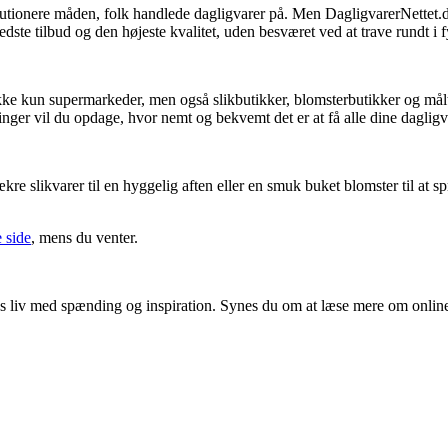
olutionere måden, folk handlede dagligvarer på. Men DagligvarerNettet.
edste tilbud og den højeste kvalitet, uden besværet ved at trave rundt i f
kke kun supermarkeder, men også slikbutikker, blomsterbutikker og måltid
inger vil du opdage, hvor nemt og bekvemt det er at få alle dine dagligvar
ækre slikvarer til en hyggelig aften eller en smuk buket blomster til at 
 side
, mens du venter.
ores liv med spænding og inspiration. Synes du om at læse mere om onlin