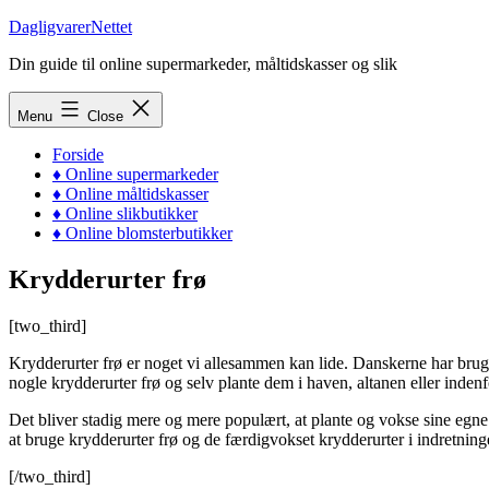
Skip
DagligvarerNettet
to
Din guide til online supermarkeder, måltidskasser og slik
content
Menu
Close
Forside
♦ Online supermarkeder
♦ Online måltidskasser
♦ Online slikbutikker
♦ Online blomsterbutikker
Krydderurter frø
[two_third]
Krydderurter frø er noget vi allesammen kan lide. Danskerne har brug
nogle krydderurter frø og selv plante dem i haven, altanen eller indenf
Det bliver stadig mere og mere populært, at plante og vokse sine egne k
at bruge krydderurter frø og de færdigvokset krydderurter i indretning
[/two_third]