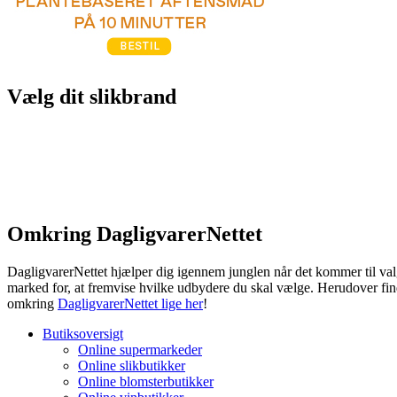
Vælg dit slikbrand
Omkring DagligvarerNettet
DagligvarerNettet hjælper dig igennem junglen når det kommer til valg
marked for, at fremvise hvilke udbydere du skal vælge. Herudover fin
omkring
DagligvarerNettet lige her
!
Butiksoversigt
Online supermarkeder
Online slikbutikker
Online blomsterbutikker