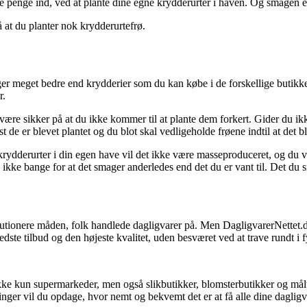
ine penge ind, ved at plante dine egne krydderurter i haven. Og smagen er
å at du planter nok krydderurtefrø.
er meget bedre end krydderier som du kan købe i de forskellige butikker
r.
re sikker på at du ikke kommer til at plante dem forkert. Gider du ikke 
 de er blevet plantet og du blot skal vedligeholde frøene indtil at det bl
rydderurter i din egen have vil det ikke være masseproduceret, og du vil
 ikke bange for at det smager anderledes end det du er vant til. Det du 
olutionere måden, folk handlede dagligvarer på. Men DagligvarerNettet.
edste tilbud og den højeste kvalitet, uden besværet ved at trave rundt i f
kke kun supermarkeder, men også slikbutikker, blomsterbutikker og måltid
inger vil du opdage, hvor nemt og bekvemt det er at få alle dine dagligvar