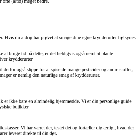
 ofte (altid) meget bedre.
. Hvis du aldrig har prøvet at smage dine egne krydderurter frø synes
at bruge tid på dette, er det heldigvis også nemt at plante
iver krydderurter.
 derfor også slippe for at spise de mange pesticider og andre stoffer,
smager er nemlig den naturlige smag af krydderurter.
dk er ikke bare en almindelig hjemmeside. Vi er din personlige guide
ysiske butikker.
skasser. Vi har været der, testet det og fortæller dig ærligt, hvad der
er leveret direkte til din dør.