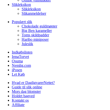
Online vinbutikker
Slikleksikon
Slikleksikon
Slikanmeldelser
Populært slik
Chokolade guldmønter
Big Ben karameller
Toms skildpadder
Haribo miniposer
Juleslik
Indkøbslisten
IrmaTorvet
Osuma
Nemlig.com
iPosen
Let Køb
Hvad er DagligvarerNettet?
Guide til slik online
Mors dag blomster
Holdet bagved
Kontakt os
Affiliate