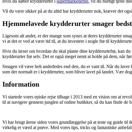
Hvis du køber krydderurter i
supermarkederne
, vil du hurtigt tjene d
Vil du være sikker på at du altid har krydderurter nok, kræver det ogs
Hjemmelavede krydderurter smager bedst
Ligesom alt andet, er der mange som synes at deres krydderurter smag
vi at det er ved at være tid til, at du investere i nogle frø til krydderurte
Hvis du læser om hvordan du skal plante dine krydderurtefrø, kan du væ
krydderurter frø selv. Det er også meget nemt at holde på dem, når først
Smagen vil være helt anderledes end den, du er vant til. Når du laver k
som der normalt er i krydderurter, som bliver lavet på landet. Vær dog
Information
Vi startede vores episke rejse tilbage i 2013 med en vision om at rev
til at navigere gennem junglen af online butikker, så du kan finde de b
Vi har brugt årene siden vores grundlæggelse på at teste og guide til i
virkelig er værd at prøve. Med vores tips, tricks og fantastiske anbefal