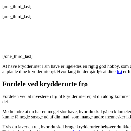
[one_third_last]
[one_third_last]
[/one_third_last]
At have krydderurter i sin have er ligeledes en rigtig god hobby, som 
at plante dine krydderurtefrø. Hvor lang tid der går før at dine
frø
er f
Fordele ved krydderurte frø
Fordelen ved at investere i frø til krydderurter er, at du aldrig kommer
det.
Medmindre at du har en meget stor have, hvor du skal gå en kilometer fo
kunne få nogle smage ud af din mad, som mange andre mennesker ik
Hvis du laver en ret, hvor du skal bruge krydderurter behøver du ikke s