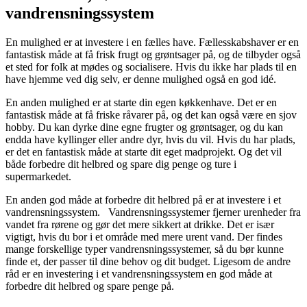
vandrensningssystem
En mulighed er at investere i en fælles have. Fællesskabshaver er en
fantastisk måde at få frisk frugt og grøntsager på, og de tilbyder også
et sted for folk at mødes og socialisere. Hvis du ikke har plads til en
have hjemme ved dig selv, er denne mulighed også en god idé.
En anden mulighed er at starte din egen køkkenhave. Det er en
fantastisk måde at få friske råvarer på, og det kan også være en sjov
hobby. Du kan dyrke dine egne frugter og grøntsager, og du kan
endda have kyllinger eller andre dyr, hvis du vil. Hvis du har plads,
er det en fantastisk måde at starte dit eget madprojekt. Og det vil
både forbedre dit helbred og spare dig penge og ture i
supermarkedet.
En anden god måde at forbedre dit helbred på er at investere i et
vandrensningssystem. Vandrensningssystemer fjerner urenheder fra
vandet fra rørene og gør det mere sikkert at drikke. Det er især
vigtigt, hvis du bor i et område med mere urent vand. Der findes
mange forskellige typer vandrensningssystemer, så du bør kunne
finde et, der passer til dine behov og dit budget. Ligesom de andre
råd er en investering i et vandrensningssystem en god måde at
forbedre dit helbred og spare penge på.