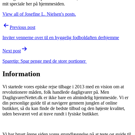
mit speciale her på hjemmesiden.
View all of Josefine L. Nielsen's posts.
Post
Previous post
navigation
Inviter vennerne over til en hyggelig fodboldaften derhjemme
Next post
Sparetip: Spar penge med de store portioner
Information
Vi startede vores episke rejse tilbage i 2013 med en vision om at
revolutionere måden, folk handlede dagligvarer på. Men
DagligvarerNettet.dk er ikke bare en almindelig hjemmeside. Vi er
din personlige guide til at navigere gennem junglen af online
butikker, så du kan finde de bedste tilbud og den højeste kvalitet,
uden besværet ved at trave rundt i fysiske butikker.
Vi har brugt årene siden vores grundlæggelse på at teste og guide til