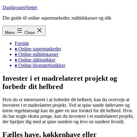
Skip
DagligvarerNettet
to
Din guide til online supermarkeder, måltidskasser og slik
content
Menu
Close
Forside
♦ Online supermarkeder
♦ Online måltidskasser
♦ Online slikbutikker
♦ Online blomsterbutikker
Invester i et madrelateret projekt og
forbedr dit helbred
Hvis du er interesseret i at forbedre dit helbred, kan du overveje at
investere i et madrelateret projekt. Ved at spise sunde fødevarer og
træne regelmæssigt kan du gøre en stor forskel for dit helbred. Hvis
du har nogle ekstra penge, kan du investere i et madrelateret projekt,
der hjælper dig med at spise sundere og leve en sundere livsstil.
Fælles have, køkkenhave eller