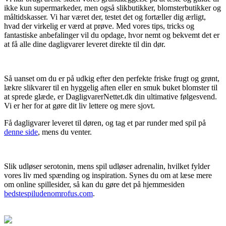
ikke kun supermarkeder, men også slikbutikker, blomsterbutikker og
måltidskasser. Vi har været der, testet det og fortæller dig ærligt,
hvad der virkelig er værd at prøve. Med vores tips, tricks og
fantastiske anbefalinger vil du opdage, hvor nemt og bekvemt det er
at få alle dine dagligvarer leveret direkte til din dør.
Så uanset om du er på udkig efter den perfekte friske frugt og grønt,
lækre slikvarer til en hyggelig aften eller en smuk buket blomster til
at sprede glæde, er DagligvarerNettet.dk din ultimative følgesvend.
Vi er her for at gøre dit liv lettere og mere sjovt.
Få dagligvarer leveret til døren, og tag et par runder med spil på
denne side
, mens du venter.
Slik udløser serotonin, mens spil udløser adrenalin, hvilket fylder
vores liv med spænding og inspiration. Synes du om at læse mere
om online spillesider, så kan du gøre det på hjemmesiden
bedstespiludenomrofus.com
.