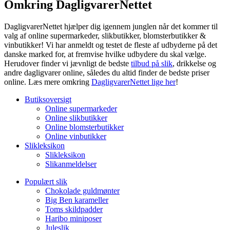
Omkring DagligvarerNettet
DagligvarerNettet hjælper dig igennem junglen når det kommer til
valg af online supermarkeder, slikbutikker, blomsterbutikker &
vinbutikker! Vi har anmeldt og testet de fleste af udbyderne på det
danske marked for, at fremvise hvilke udbydere du skal vælge.
Herudover finder vi jævnligt de bedste
tilbud på slik
, drikkelse og
andre dagligvarer online, således du altid finder de bedste priser
online. Læs mere omkring
DagligvarerNettet lige her
!
Butiksoversigt
Online supermarkeder
Online slikbutikker
Online blomsterbutikker
Online vinbutikker
Slikleksikon
Slikleksikon
Slikanmeldelser
Populært slik
Chokolade guldmønter
Big Ben karameller
Toms skildpadder
Haribo miniposer
Juleslik