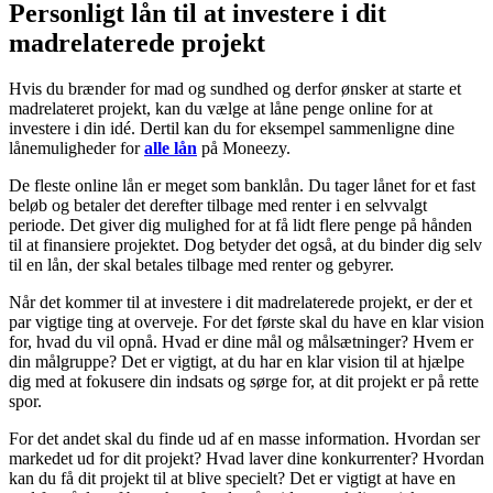
Personligt lån til at investere i dit
madrelaterede projekt
Hvis du brænder for mad og sundhed og derfor ønsker at starte et
madrelateret projekt, kan du vælge at låne penge online for at
investere i din idé. Dertil kan du for eksempel sammenligne dine
lånemuligheder for
alle lån
på Moneezy.
De fleste online lån er meget som banklån. Du tager lånet for et fast
beløb og betaler det derefter tilbage med renter i en selvvalgt
periode. Det giver dig mulighed for at få lidt flere penge på hånden
til at finansiere projektet. Dog betyder det også, at du binder dig selv
til en lån, der skal betales tilbage med renter og gebyrer.
Når det kommer til at investere i dit madrelaterede projekt, er der et
par vigtige ting at overveje. For det første skal du have en klar vision
for, hvad du vil opnå. Hvad er dine mål og målsætninger? Hvem er
din målgruppe? Det er vigtigt, at du har en klar vision til at hjælpe
dig med at fokusere din indsats og sørge for, at dit projekt er på rette
spor.
For det andet skal du finde ud af en masse information. Hvordan ser
markedet ud for dit projekt? Hvad laver dine konkurrenter? Hvordan
kan du få dit projekt til at blive specielt? Det er vigtigt at have en