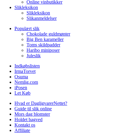
Online vinbutikker
Slikleksikon
Slikleksikon
Slikanmeldelser
Populært slik
Chokolade guldmønter
Big Ben karameller
Toms skildpadder
Haribo miniposer
Juleslik
Indkøbslisten
IrmaTorvet
Osuma
Nemlig.com
iPosen
Let Køb
Hvad er DagligvarerNettet?
Guide til slik online
Mors dag blomster
Holdet bagved
Kontakt os
Affiliate