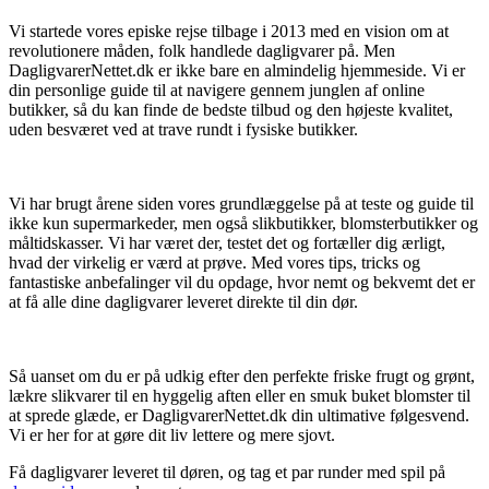
Vi startede vores episke rejse tilbage i 2013 med en vision om at
revolutionere måden, folk handlede dagligvarer på. Men
DagligvarerNettet.dk er ikke bare en almindelig hjemmeside. Vi er
din personlige guide til at navigere gennem junglen af online
butikker, så du kan finde de bedste tilbud og den højeste kvalitet,
uden besværet ved at trave rundt i fysiske butikker.
Vi har brugt årene siden vores grundlæggelse på at teste og guide til
ikke kun supermarkeder, men også slikbutikker, blomsterbutikker og
måltidskasser. Vi har været der, testet det og fortæller dig ærligt,
hvad der virkelig er værd at prøve. Med vores tips, tricks og
fantastiske anbefalinger vil du opdage, hvor nemt og bekvemt det er
at få alle dine dagligvarer leveret direkte til din dør.
Så uanset om du er på udkig efter den perfekte friske frugt og grønt,
lækre slikvarer til en hyggelig aften eller en smuk buket blomster til
at sprede glæde, er DagligvarerNettet.dk din ultimative følgesvend.
Vi er her for at gøre dit liv lettere og mere sjovt.
Få dagligvarer leveret til døren, og tag et par runder med spil på