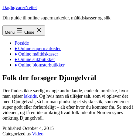
Skip
DagligvarerNettet
to
Din guide til online supermarkeder, måltidskasser og slik
content
Menu
Close
Forside
♦ Online supermarkeder
♦ Online måltidskasser
♦ Online slikbutikker
♦ Online blomsterbutikker
Folk der forsøger Djungelvrål
Der findes ikke særlig mange andre lande, ende de nordiske, hvor
man spiser
lakrids
. Og hvis man så tilføjer salt, som vi oplever det
med Djungelvrål, så har man pludselig et stykke slik, som enten er
super godt eller forfærdeligt – alt efter hvor du kommer fra. Se med i
videoen, og få en ide omkring hvad folk udenfor Norden synes
omkring Djungelvrål.
Published
October 4, 2015
Categorized as
Video