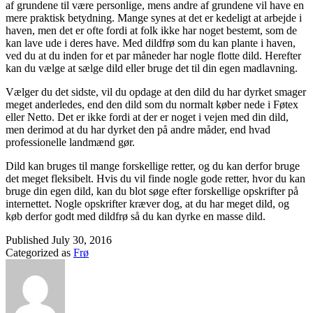
af grundene til være personlige, mens andre af grundene vil have en
mere praktisk betydning. Mange synes at det er kedeligt at arbejde i
haven, men det er ofte fordi at folk ikke har noget bestemt, som de
kan lave ude i deres have. Med dildfrø som du kan plante i haven,
ved du at du inden for et par måneder har nogle flotte dild. Herefter
kan du vælge at sælge dild eller bruge det til din egen madlavning.
Vælger du det sidste, vil du opdage at den dild du har dyrket smager
meget anderledes, end den dild som du normalt køber nede i Føtex
eller Netto. Det er ikke fordi at der er noget i vejen med din dild,
men derimod at du har dyrket den på andre måder, end hvad
professionelle landmænd gør.
Dild kan bruges til mange forskellige retter, og du kan derfor bruge
det meget fleksibelt. Hvis du vil finde nogle gode retter, hvor du kan
bruge din egen dild, kan du blot søge efter forskellige opskrifter på
internettet. Nogle opskrifter kræver dog, at du har meget dild, og
køb derfor godt med dildfrø så du kan dyrke en masse dild.
Published
July 30, 2016
Categorized as
Frø