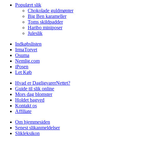
Populært slik
Chokolade guldmønter
Big Ben karameller
Toms skildpadder
Haribo miniposer
Juleslik
Indkøbslisten
IrmaTorvet
Osuma
Nemlig.com
iPosen
Let Køb
Hvad er DagligvarerNettet?
Guide til slik online
Mors dag blomster
Holdet bagved
Kontakt os
Affiliate
Om hjemmesiden
Senest slikanmeldelser
Slikleksikon