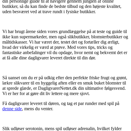
din personlige guide til at navigere gennem junglen af online
butikker, så du kan finde de bedste tilbud og den højeste kvalitet,
uden besværet ved at trave rundt i fysiske butikker.
Vi har brugt årene siden vores grundlæggelse på at teste og guide til
ikke kun supermarkeder, men også slikbutikker, blomsterbutikker og
måltidskasser. Vi har været der, testet det og fortæller dig ærligt,
hvad der virkelig er værd at prøve. Med vores tips, tricks og
fantastiske anbefalinger vil du opdage, hvor nemt og bekvemt det er
at få alle dine dagligvarer leveret direkte til din dør.
Så uanset om du er på udkig efter den perfekte friske frugt og grønt,
lækre slikvarer til en hyggelig aften eller en smuk buket blomster til
at sprede glæde, er DagligvarerNettet.dk din ultimative følgesvend.
Vi er her for at gøre dit liv lettere og mere sjovt.
Få dagligvarer leveret til døren, og tag et par runder med spil på
denne side
, mens du venter.
Slik udløser serotonin, mens spil udløser adrenalin, hvilket fylder