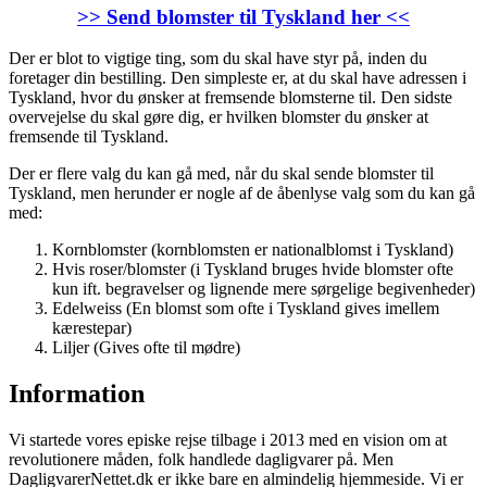
>>
Send blomster til Tyskland her <<
Der er blot to vigtige ting, som du skal have styr på, inden du
foretager din bestilling. Den simpleste er, at du skal have adressen i
Tyskland, hvor du ønsker at fremsende blomsterne til. Den sidste
overvejelse du skal gøre dig, er hvilken blomster du ønsker at
fremsende til Tyskland.
Der er flere valg du kan gå med, når du skal sende blomster til
Tyskland, men herunder er nogle af de åbenlyse valg som du kan gå
med:
Kornblomster (kornblomsten er nationalblomst i Tyskland)
Hvis roser/blomster (i Tyskland bruges hvide blomster ofte
kun ift. begravelser og lignende mere sørgelige begivenheder)
Edelweiss (En blomst som ofte i Tyskland gives imellem
kærestepar)
Liljer (Gives ofte til mødre)
Information
Vi startede vores episke rejse tilbage i 2013 med en vision om at
revolutionere måden, folk handlede dagligvarer på. Men
DagligvarerNettet.dk er ikke bare en almindelig hjemmeside. Vi er