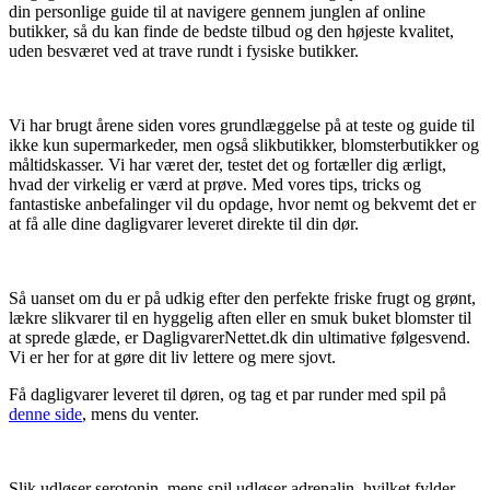
din personlige guide til at navigere gennem junglen af online
butikker, så du kan finde de bedste tilbud og den højeste kvalitet,
uden besværet ved at trave rundt i fysiske butikker.
Vi har brugt årene siden vores grundlæggelse på at teste og guide til
ikke kun supermarkeder, men også slikbutikker, blomsterbutikker og
måltidskasser. Vi har været der, testet det og fortæller dig ærligt,
hvad der virkelig er værd at prøve. Med vores tips, tricks og
fantastiske anbefalinger vil du opdage, hvor nemt og bekvemt det er
at få alle dine dagligvarer leveret direkte til din dør.
Så uanset om du er på udkig efter den perfekte friske frugt og grønt,
lækre slikvarer til en hyggelig aften eller en smuk buket blomster til
at sprede glæde, er DagligvarerNettet.dk din ultimative følgesvend.
Vi er her for at gøre dit liv lettere og mere sjovt.
Få dagligvarer leveret til døren, og tag et par runder med spil på
denne side
, mens du venter.
Slik udløser serotonin, mens spil udløser adrenalin, hvilket fylder