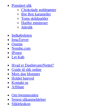
Populært slik
Chokolade guldmønter
Big Ben karameller
Toms skildpadder
Haribo miniposer
Juleslik
Indkøbslisten
IrmaTorvet
Osuma
Nemlig.com
iPosen
Let Køb
Hvad er DagligvarerNettet?
Guide til slik online
Mors dag blomster
Holdet bagved
Kontakt os
Affiliate
Om hjemmesiden
Senest slikanmeldelser
Slikleksikon