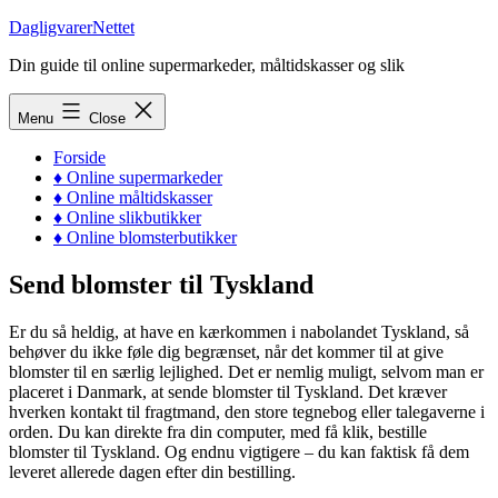
Skip
DagligvarerNettet
to
Din guide til online supermarkeder, måltidskasser og slik
content
Menu
Close
Forside
♦ Online supermarkeder
♦ Online måltidskasser
♦ Online slikbutikker
♦ Online blomsterbutikker
Send blomster til Tyskland
Er du så heldig, at have en kærkommen i nabolandet Tyskland, så
behøver du ikke føle dig begrænset, når det kommer til at give
blomster til en særlig lejlighed. Det er nemlig muligt, selvom man er
placeret i Danmark, at sende blomster til Tyskland. Det kræver
hverken kontakt til fragtmand, den store tegnebog eller talegaverne i
orden. Du kan direkte fra din computer, med få klik, bestille
blomster til Tyskland. Og endnu vigtigere – du kan faktisk få dem
leveret allerede dagen efter din bestilling.