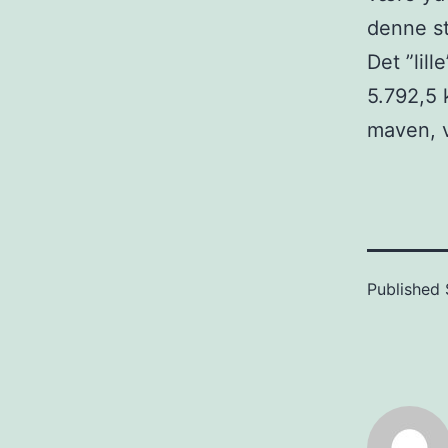
denne st
Det ”lil
5.792,5 
maven, v
Published