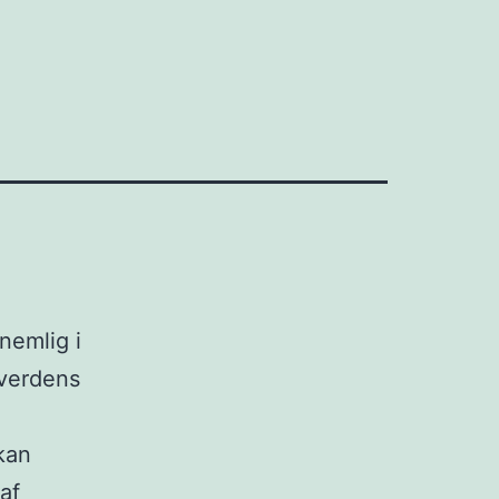
nemlig i
 verdens
kan
af