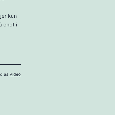
ejer kun
å ondt i
ed as
Video