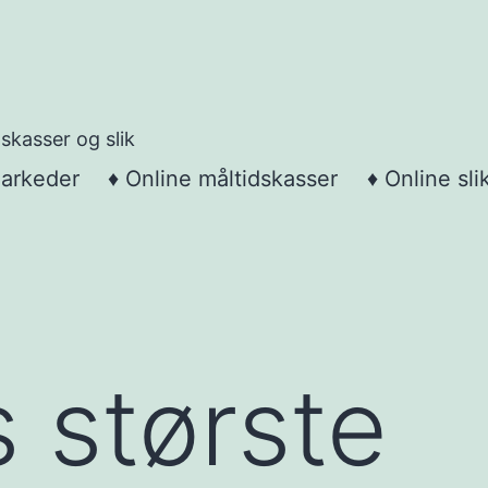
skasser og slik
markeder
♦ Online måltidskasser
♦ Online sli
 største