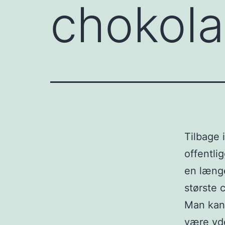
chokol
Tilbage 
offentli
en længe
største 
Man kan 
være yde