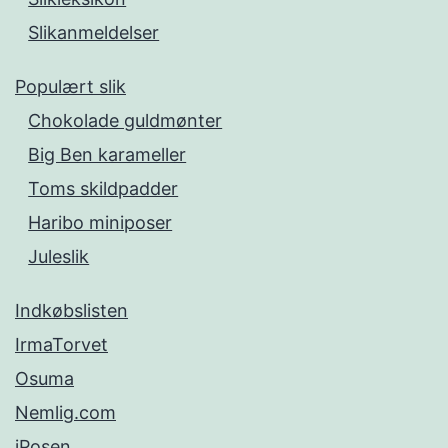
Slikanmeldelser
Populært slik
Chokolade guldmønter
Big Ben karameller
Toms skildpadder
Haribo miniposer
Juleslik
Indkøbslisten
IrmaTorvet
Osuma
Nemlig.com
iPosen