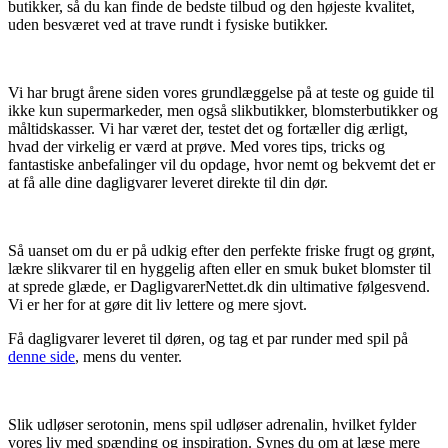
butikker, så du kan finde de bedste tilbud og den højeste kvalitet,
uden besværet ved at trave rundt i fysiske butikker.
Vi har brugt årene siden vores grundlæggelse på at teste og guide til
ikke kun supermarkeder, men også slikbutikker, blomsterbutikker og
måltidskasser. Vi har været der, testet det og fortæller dig ærligt,
hvad der virkelig er værd at prøve. Med vores tips, tricks og
fantastiske anbefalinger vil du opdage, hvor nemt og bekvemt det er
at få alle dine dagligvarer leveret direkte til din dør.
Så uanset om du er på udkig efter den perfekte friske frugt og grønt,
lækre slikvarer til en hyggelig aften eller en smuk buket blomster til
at sprede glæde, er DagligvarerNettet.dk din ultimative følgesvend.
Vi er her for at gøre dit liv lettere og mere sjovt.
Få dagligvarer leveret til døren, og tag et par runder med spil på
denne side
, mens du venter.
Slik udløser serotonin, mens spil udløser adrenalin, hvilket fylder
vores liv med spænding og inspiration. Synes du om at læse mere