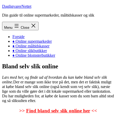
Skip
DagligvarerNettet
to
Din guide til online supermarkeder, måltidskasser og slik
content
Menu
Close
Forside
♦ Online supermarkeder
♦ Online måltidskasser
♦ Online slikbutikker
♦ Online blomsterbutikker
Bland selv slik online
Læs med her, og finde ud af hvordan du kan købe bland selv slik
online.
Der er mange som ikke tror på det, men det er faktisk muligt
at købe bland selv slik online (også kendt som vej selv slik), næste
lige som du ville gøre det i dit lokale supermarked eller tankstation.
Du har muligheden for, at købe de kasser som du som barn altid stod
og så sliksulten efter.
>>
Find bland selv slik online her
<<