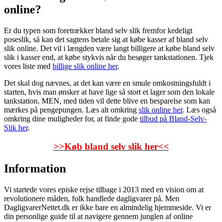
online?
Er du typen som foretrækker bland selv slik fremfor kedeligt
poseslik, så kan det sagtens betale sig at købe kasser af bland selv
slik online. Det vil i længden være langt billigere at købe bland selv
slik i kasser end, at købe stykvis når du besøger tankstationen. Tjek
vores liste med
billige slik online her
.
Det skal dog nævnes, at det kan være en smule omkostningsfuldt i
starten, hvis man ønsker at have lige så stort et lager som den lokale
tankstation. MEN, med tiden vil dette blive en besparelse som kan
mærkes på pengepungen. Læs alt omkring
slik online her
. Læs også
omkring dine muligheder for, at finde gode
tilbud på Bland-Selv-
Slik her
.
>>Køb bland selv slik her<<
Information
Vi startede vores episke rejse tilbage i 2013 med en vision om at
revolutionere måden, folk handlede dagligvarer på. Men
DagligvarerNettet.dk er ikke bare en almindelig hjemmeside. Vi er
din personlige guide til at navigere gennem junglen af online