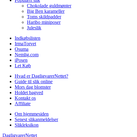
Populært slik
Chokolade guldmønter
Big Ben karameller
Toms skildpadder
Haribo miniposer
Juleslik
Indkøbslisten
IrmaTorvet
Osuma
Nemlig.com
iPosen
Let Køb
Hvad er DagligvarerNettet?
Guide til slik online
Mors dag blomster
Holdet bagved
Kontakt os
Affiliate
Om hjemmesiden
Senest slikanmeldelser
Slikleksikon
DagligvarerNettet