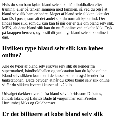
Hvis du som barn købte bland selv slik i håndboldhallen efter
træning, eller på tanken sammen med familien, så ved du også at
bland selv slik bare er bedre. Meget af bland selv slikken ikke slet
kan fås i poser, som alt det andet slik du normalt køber ind. Der
findes bare slik, som du kun kan få når der er tale om bland selv slik.
MEN, alt dette bland slik kan du nu få online ved enkelte klik. Tryk
på knappen herover, og bestil dit yndlings bland selv slik online i
dag.
Hvilken type bland selv slik kan købes
online?
Alle de typer af bland selv slik/vej selv slik du kender fra
supermarked, håndboldhallen og tankstation kan du købe online.
Bland selv slikken kommer i de kasser som du også kender fra
tankstationen. Dette betyder, at når du køber bland selv slik online,
så får du slikken leveret i kasser af 1-2 kilo.
Udvalget dækker over alt fra bland selv lakrids som Dukatos,
Findsk lakrid og Lakrids Både til vingummer som Pesetos,
Hurlumhej Miks og Guldbamser.
Er det billigere at købe bland selv slik