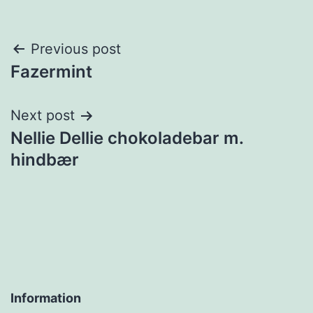
Post
Previous post
Fazermint
navigation
Next post
Nellie Dellie chokoladebar m.
hindbær
Information