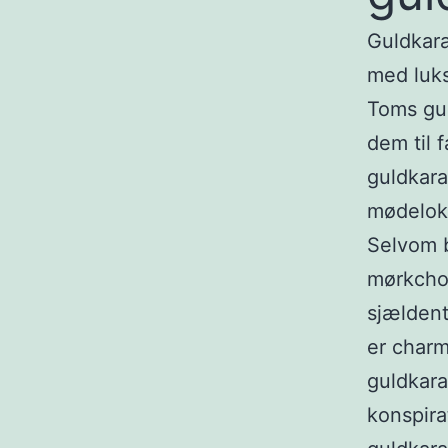
Guldkara
med luks
Toms gul
dem til 
guldkara
mødeloka
Selvom b
mørkchok
sjældent
er charm
guldkara
konspira