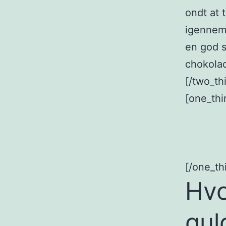
ondt at 
igennem 
en god 
chokolad
[/two_thi
[one_thi
[/one_thi
Hvo
gul