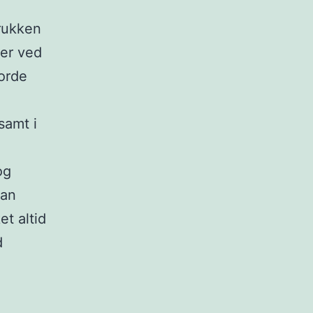
rukken
der ved
orde
samt i
og
man
et altid
d