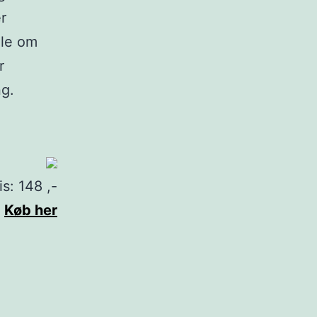
r
ale om
r
ng.
is: 148 ,-
Køb her