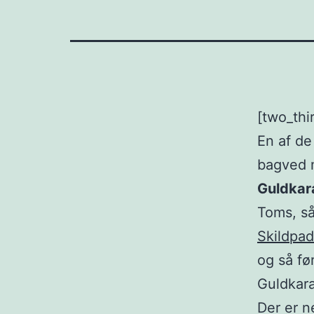
[two_thi
En af de
bagved m
Guldkar
Toms, 
Skildpa
og så fø
Guldkara
Der er n