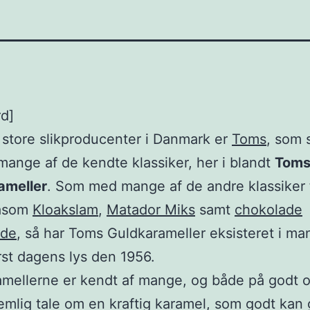
rd]
 store slikproducenter i Danmark er
Toms
, som 
ange af de kendte klassiker, her i blandt
Tom
ameller
. Som med mange af de andre klassiker 
såsom
Kloakslam
,
Matador Miks
samt
chokolade
dde
, så har Toms Guldkarameller eksisteret i ma
rst dagens lys den 1956.
mellerne er kendt af mange, og både på godt o
emlig tale om en kraftig karamel, som godt kan