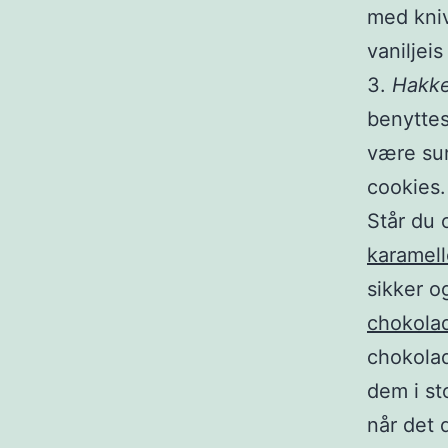
med kniv
vaniljei
3.
Hakke
benyttes
være su
cookies.
Står du 
karamell
sikker og
chokolad
chokolad
dem i sto
når det 