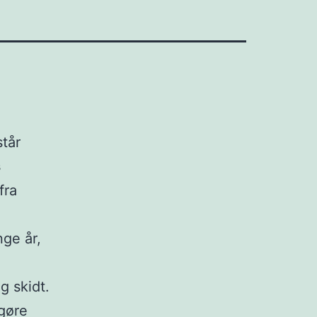
står
s
fra
nge år,
g skidt.
 gøre