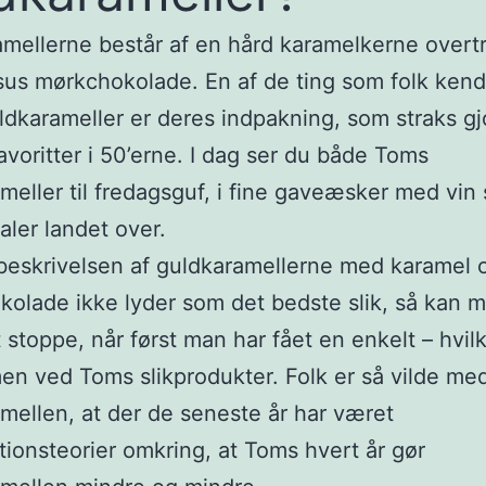
mellerne består af en hård karamelkerne overt
us mørkchokolade. En af de ting som folk ken
dkarameller er deres indpakning, som straks gj
favoritter i 50’erne. I dag ser du både Toms
meller til fredagsguf, i fine gaveæsker med vin 
ler landet over.
eskrivelsen af guldkaramellerne med karamel 
olade ikke lyder som det bedste slik, så kan 
 stoppe, når først man har fået en enkelt – hvilk
en ved Toms slikprodukter. Folk er så vilde me
mellen, at der de seneste år har været
tionsteorier omkring, at Toms hvert år gør