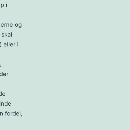
p i
lerne og
 skal
) eller i
n
 der
 de
inde
n fordel,