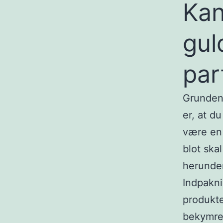
Ka
gul
par
Grunden 
er, at d
være en 
blot ska
herunder
Indpakni
produkte
bekymret