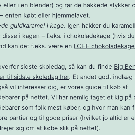
 eller i en blender) og rør de hakkede stykker o
s – enten købt eller hjemmelavet.
de guldkaramel i kage
. Igen hakker du karamel
 disse i kagen – f.eks. i chokoladekage (hvis du
nd kan det f.eks. være en
LCHF chokoladekage
overfor sidste skoledag, så kan du finde
Big Be
er til sidste skoledag her
. Et andet godt indlæg
så vil interesser dig, er vores guide til køb af
ebarer på nettet
. Vi har nemlig taget et kig på
ebarer som folk mest køber, og hvor man kan f
re partier og til gode priser (hvilket jo altid er e
drejer sig om at købe slik på nettet).