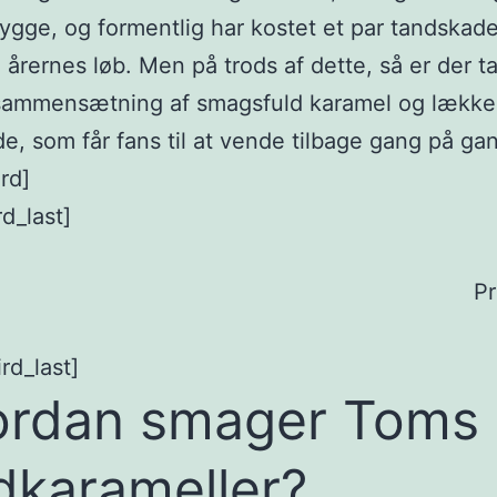
tygge, og formentlig har kostet et par tandskade
årernes løb. Men på trods af dette, så er der t
sammensætning af smagsfuld karamel og lække
e, som får fans til at vende tilbage gang på ga
rd]
rd_last]
Pr
rd_last]
rdan smager Toms
dkarameller?