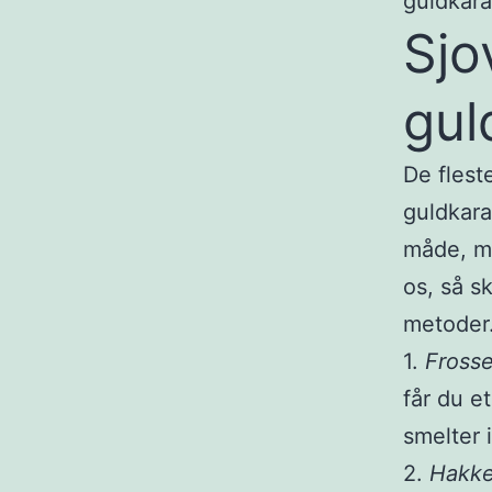
guldkara
Sjo
gul
De flest
guldkara
måde, m
os, så s
metoder.
1.
Fross
får du et
smelter 
2.
Hakke