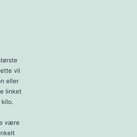
største
ette vil
n eller
e linket
kilo.
ke være
enkelt