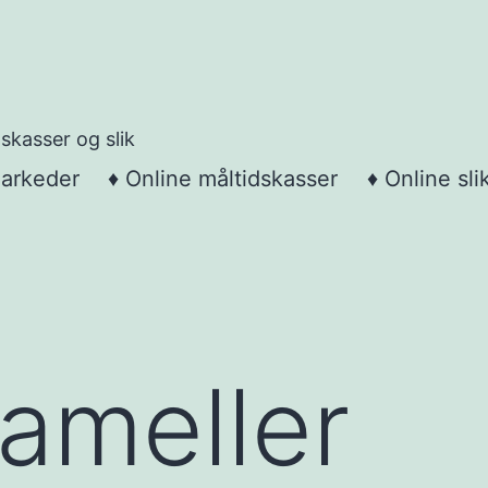
skasser og slik
markeder
♦ Online måltidskasser
♦ Online sli
ameller