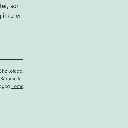
ter, som
g ikke er
Chokolade
,
Karameller
gged
Toms