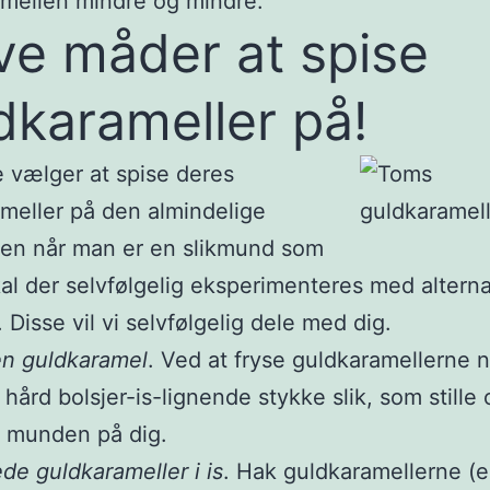
mellen mindre og mindre.
ve måder at spise
dkarameller på!
e vælger at spise deres
meller på den almindelige
en når man er en slikmund som
kal der selvfølgelig eksperimenteres med alterna
 Disse vil vi selvfølgelig dele med dig.
en guldkaramel
. Ved at fryse guldkaramellerne 
 hård bolsjer-is-lignende stykke slik, som stille 
i munden på dig.
de guldkarameller i is
. Hak guldkaramellerne (