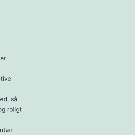
tive
ned, så
og roligt
enten