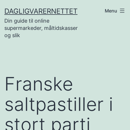
Skip
DAGLIGVARERNETTET
Menu
to
Din guide til online
content
supermarkeder, måltidskasser
og slik
Franske
saltpastiller i
stort parti