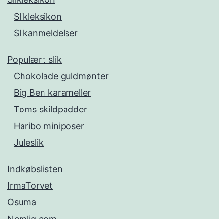
Slikleksikon
Slikanmeldelser
Populært slik
Chokolade guldmønter
Big Ben karameller
Toms skildpadder
Haribo miniposer
Juleslik
Indkøbslisten
IrmaTorvet
Osuma
Nemlig.com