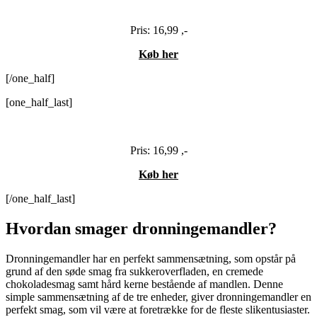
Pris: 16,99 ,-
Køb her
[/one_half]
[one_half_last]
Pris: 16,99 ,-
Køb her
[/one_half_last]
Hvordan smager dronningemandler?
Dronningemandler har en perfekt sammensætning, som opstår på
grund af den søde smag fra sukkeroverfladen, en cremede
chokoladesmag samt hård kerne bestående af mandlen. Denne
simple sammensætning af de tre enheder, giver dronningemandler en
perfekt smag, som vil være at foretrække for de fleste slikentusiaster.