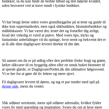
butikker, så du kan finde de bedste tilbud og den højeste kvalitet,
uden besværet ved at trave rundt i fysiske butikker.
Vi har brugt årene siden vores grundlæggelse på at teste og guide til
ikke kun supermarkeder, men også slikbutikker, blomsterbutikker og
måltidskasser. Vi har været der, testet det og fortæller dig ærligt,
hvad der virkelig er værd at prøve. Med vores tips, tricks og
fantastiske anbefalinger vil du opdage, hvor nemt og bekvemt det er
at få alle dine dagligvarer leveret direkte til din dør.
Så uanset om du er på udkig efter den perfekte friske frugt og grønt,
lækre slikvarer til en hyggelig aften eller en smuk buket blomster til
at sprede glæde, er DagligvarerNettet.dk din ultimative følgesvend.
Vi er her for at gøre dit liv lettere og mere sjovt.
Få dagligvarer leveret til døren, og tag et par runder med spil på
denne side
, mens du venter.
Slik udløser serotonin, mens spil udløser adrenalin, hvilket fylder
vores liv med spænding og inspiration. Synes du om at læse mere