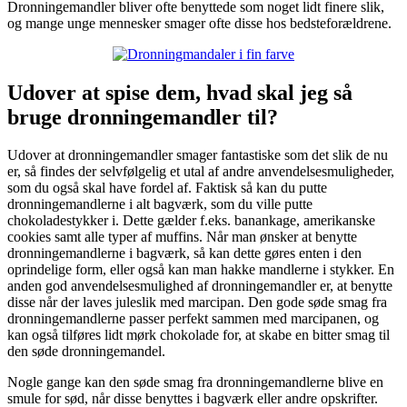
Dronningemandler bliver ofte benyttede som noget lidt finere slik,
og mange unge mennesker smager ofte disse hos bedsteforældrene.
Udover at spise dem, hvad skal jeg så
bruge dronningemandler til?
Udover at dronningemandler smager fantastiske som det slik de nu
er, så findes der selvfølgelig et utal af andre anvendelsesmuligheder,
som du også skal have fordel af. Faktisk så kan du putte
dronningemandlerne i alt bagværk, som du ville putte
chokoladestykker i. Dette gælder f.eks. banankage, amerikanske
cookies samt alle typer af muffins. Når man ønsker at benytte
dronningemandlerne i bagværk, så kan dette gøres enten i den
oprindelige form, eller også kan man hakke mandlerne i stykker. En
anden god anvendelsesmulighed af dronningemandler er, at benytte
disse når der laves juleslik med marcipan. Den gode søde smag fra
dronningemandlerne passer perfekt sammen med marcipanen, og
kan også tilføres lidt mørk chokolade for, at skabe en bitter smag til
den søde dronningemandel.
Nogle gange kan den søde smag fra dronningemandlerne blive en
smule for sød, når disse benyttes i bagværk eller andre opskrifter.