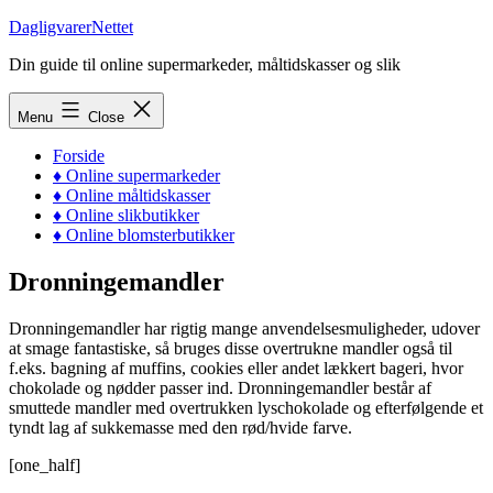
Skip
DagligvarerNettet
to
Din guide til online supermarkeder, måltidskasser og slik
content
Menu
Close
Forside
♦ Online supermarkeder
♦ Online måltidskasser
♦ Online slikbutikker
♦ Online blomsterbutikker
Dronningemandler
Dronningemandler har rigtig mange anvendelsesmuligheder, udover
at smage fantastiske, så bruges disse overtrukne mandler også til
f.eks. bagning af muffins, cookies eller andet lækkert bageri, hvor
chokolade og nødder passer ind. Dronningemandler består af
smuttede mandler med overtrukken lyschokolade og efterfølgende et
tyndt lag af sukkemasse med den rød/hvide farve.
[one_half]