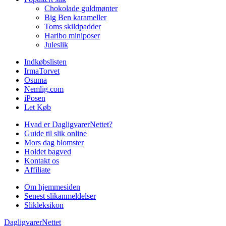
Chokolade guldmønter
Big Ben karameller
Toms skildpadder
Haribo miniposer
Juleslik
Indkøbslisten
IrmaTorvet
Osuma
Nemlig.com
iPosen
Let Køb
Hvad er DagligvarerNettet?
Guide til slik online
Mors dag blomster
Holdet bagved
Kontakt os
Affiliate
Om hjemmesiden
Senest slikanmeldelser
Slikleksikon
DagligvarerNettet