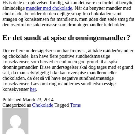
Hvis dette er oplevelsen for dig, så kan det være en fordel at benytte
almindelige
mandler med chokolade
. Når du benytter mandler med
chokolade, beholder du den dejlige smag fra chokoladen samt
smagen og konsistensen fra mandlerne, men uden den søde smag fra
den overtrukne sukkermasse som dronningemandler indeholder.
Er det sundt at spise dronningemandler?
Der er flere undersøgelser som har fremvist, at både nødder/mandler
og chokolade, kan have flere positive sundhedsmæssige
konsekvenser, som herved er endnu en god grund til at spise
dronningemandler. Disse undersøgelser skal dog tages med et grand
salt, da man selvfølgelig ikke kan overspise mandlerne eller
chokoladen, da det så vil have negative sundhedsmæssige
konsekvenser. Læs omkring mandlernes sundhedsmæssige
konsekvenser
her
.
Published
March 23, 2014
Categorized as
Chokolade
Tagged
Toms