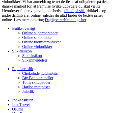
vinbutikker! Vi har anmeldt og testet de fleste af udbyderne på det
danske marked for, at fremvise hvilke udbydere du skal vælge.
Herudover finder vi jævnligt de bedste
tilbud på slik
, drikkelse og
andre dagligvarer online, således du altid finder de bedste priser
online. Læs mere omkring
DagligvarerNettet lige her
!
Butiksoversigt
Online supermarkeder
Online slikbutikker
Online blomsterbutikker
Online vinbutikker
Slikleksikon
Slikleksikon
Slikanmeldelser
Populært slik
Chokolade guldmønter
Big Ben karameller
Toms skildpadder
Haribo miniposer
Juleslik
Indkøbslisten
IrmaTorvet
Osuma