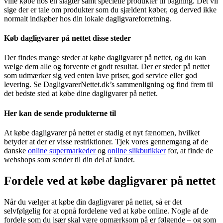
ville købe hos en slagter samt specielle produkter til bagning. Det vil
sige der er tale om produkter som du sjældent køber, og derved ikke
normalt indkøber hos din lokale dagligvareforretning.
Køb dagligvarer på nettet disse steder
Der findes mange steder at købe dagligvarer på nettet, og du kan
vælge dem alle og forvente et godt resultat. Der er steder på nettet
som udmærker sig ved enten lave priser, god service eller god
levering. Se DagligvarerNettet.dk’s sammenligning og find frem til
det bedste sted at købe dine dagligvarer på nettet.
Her kan de sende produkterne til
At købe dagligvarer på nettet er stadig et nyt fænomen, hvilket
betyder at der er visse restriktioner. Tjek vores gennemgang af de
danske
online supermarkeder
og
online slikbutikker
for, at finde de
webshops som sender til din del af landet.
Fordele ved at købe dagligvarer på nettet
Når du vælger at købe din dagligvarer på nettet, så er det
selvfølgelig for at opnå fordelene ved at købe online. Nogle af de
fordele som du især skal være opmærksom på er følgende – og som