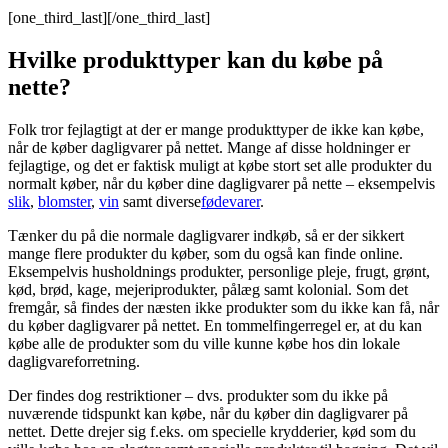
[one_third_last][/one_third_last]
Hvilke produkttyper kan du købe på
nette?
Folk tror fejlagtigt at der er mange produkttyper de ikke kan købe,
når de køber dagligvarer på nettet. Mange af disse holdninger er
fejlagtige, og det er faktisk muligt at købe stort set alle produkter du
normalt køber, når du køber dine dagligvarer på nette – eksempelvis
slik
,
blomster
,
vin
samt diverse
fødevarer
.
Tænker du på die normale dagligvarer indkøb, så er der sikkert
mange flere produkter du køber, som du også kan finde online.
Eksempelvis husholdnings produkter, personlige pleje, frugt, grønt,
kød, brød, kage, mejeriprodukter, pålæg samt kolonial. Som det
fremgår, så findes der næsten ikke produkter som du ikke kan få, når
du køber dagligvarer på nettet. En tommelfingerregel er, at du kan
købe alle de produkter som du ville kunne købe hos din lokale
dagligvareforretning.
Der findes dog restriktioner – dvs. produkter som du ikke på
nuværende tidspunkt kan købe, når du køber din dagligvarer på
nettet. Dette drejer sig f.eks. om specielle krydderier, kød som du