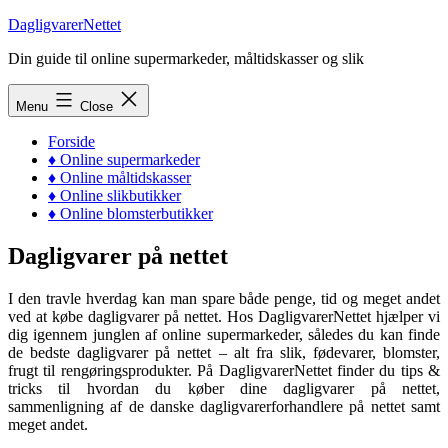
Skip
DagligvarerNettet
to
Din guide til online supermarkeder, måltidskasser og slik
content
Menu
Close
Forside
♦ Online supermarkeder
♦ Online måltidskasser
♦ Online slikbutikker
♦ Online blomsterbutikker
Dagligvarer på nettet
I den travle hverdag kan man spare både penge, tid og meget andet
ved at købe dagligvarer på nettet. Hos DagligvarerNettet hjælper vi
dig igennem junglen af online supermarkeder, således du kan finde
de bedste dagligvarer på nettet – alt fra slik, fødevarer, blomster,
frugt til rengøringsprodukter. På DagligvarerNettet finder du tips &
tricks til hvordan du køber dine dagligvarer på nettet,
sammenligning af de danske dagligvarerforhandlere på nettet samt
meget andet.