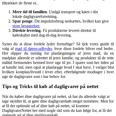
tiltrækker de fleste er..
Mere tid til familien
. Undgå transport og køen i din
lokale dagligvareforretning.
Spar penge
. Dit impulsforbrug nedsættes, hvilket kan give
store besparelser.
Direkte levering
. Få produkterne leveret direkte til
køleskabet med dag-til-dag levering.
Synes du at disse fordele lyder fornuftige? Så tjek vores guide til
valg af
mad til døren-udbyder
, hvor disse fordele bliver end bedre.
Her slipper du nemlig for planlægningen af jeres mad, da en
madplan allerede er udrettet til jeres familie, og produkter til de rette
måltid fremsendes hermed hver uge til jer. I sparer som her tiden på
at handle ind, men også at planlægge hvad I skal have. I vælger blot
hvilken kostplan/livsstil i lever efter, efterfølgende modtager i hver
uge de dagligvarer som i har behov for.
Tips og Tricks til køb af dagligvarer på nettet
Når du køber dine dagligvarer på nettet, så har du allerede valgt at
tage skridtet til, at gøre dine dagligvarekøb meget nemmere. Men for
at få det optimale ud af dine køb på nettet, så kommer
DagligvarerNettet her med nogle råd som du kan følge for, at få det
optimale ud af dine dagligvarekøb.