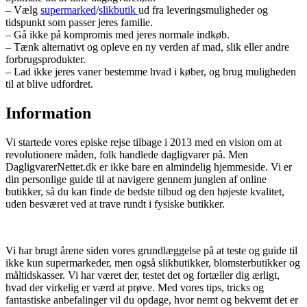
– Vælg
supermarked
/
slikbutik
ud fra leveringsmuligheder og
tidspunkt som passer jeres familie.
– Gå ikke på kompromis med jeres normale indkøb.
– Tænk alternativt og opleve en ny verden af mad, slik eller andre
forbrugsprodukter.
– Lad ikke jeres vaner bestemme hvad i køber, og brug muligheden
til at blive udfordret.
Information
Vi startede vores episke rejse tilbage i 2013 med en vision om at
revolutionere måden, folk handlede dagligvarer på. Men
DagligvarerNettet.dk er ikke bare en almindelig hjemmeside. Vi er
din personlige guide til at navigere gennem junglen af online
butikker, så du kan finde de bedste tilbud og den højeste kvalitet,
uden besværet ved at trave rundt i fysiske butikker.
Vi har brugt årene siden vores grundlæggelse på at teste og guide til
ikke kun supermarkeder, men også slikbutikker, blomsterbutikker og
måltidskasser. Vi har været der, testet det og fortæller dig ærligt,
hvad der virkelig er værd at prøve. Med vores tips, tricks og
fantastiske anbefalinger vil du opdage, hvor nemt og bekvemt det er