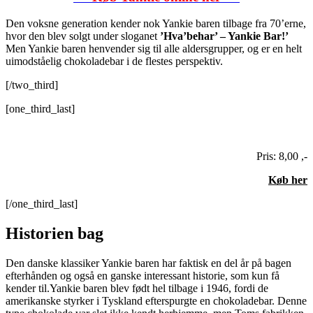
Den voksne generation kender nok Yankie baren tilbage fra 70’erne,
hvor den blev solgt under sloganet
’Hva’behar’ – Yankie Bar!’
Men Yankie baren henvender sig til alle aldersgrupper, og er en helt
uimodståelig chokoladebar i de flestes perspektiv.
[/two_third]
[one_third_last]
Pris: 8,00 ,-
Køb her
[/one_third_last]
Historien bag
Den danske klassiker Yankie baren har faktisk en del år på bagen
efterhånden og også en ganske interessant historie, som kun få
kender til.Yankie baren blev født hel tilbage i 1946, fordi de
amerikanske styrker i Tyskland efterspurgte en chokoladebar. Denne