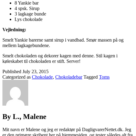
8 Yankie bar
4 spsk. Sirup
3 lagkage bunde
Lys chokolade
Vejledning:
Smelt Yankie barerne samt sirup i vandbad. Smør massen på og
mellem lagkagebundene.
Smelt chokoladen og dekorer kagen med denne. Stil kagen i
køleskabet til chokoladen er stift. Server!
Published
July 23, 2015
Categorized as
Chokolade
,
Chokoladebar
Tagged
Toms
By L., Malene
Mit navn er Malene og jeg er redaktør på DagligvarerNettet.dk. Jeg
er den primære skribent her på hjemmesiden, og tester således alt fra