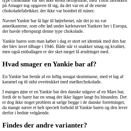
type chokolade var slet ikke kendt herhjemme, men Toms fabrikken
på Amager tog opgaven til sig, da det var en af de eneste
chokoladefabrikker, der ikke var bombet til ruiner.
Navnet Yankie bar lå lige til højrebenet, når det jo nu var
amerikanerne, som ofte lød under kælenavnet Yankeer her i Europa,
der havde efterspurgt denne type chokolade.
Yankie baren som man køber i dag er stort set identisk med den bar
der blev lavet tilbage i 1946. Både når vi snakker smag og kvalitet,
men også emballagen er der sket meget få ændringer med.
Hvad smager en Yankie bar af?
En Yankie bar består af en luftig nougat skummasse, med et lag af
karamel og til sidst overtrukket med mælkechokolade.
I manges øjne er en Yankie bar den danske udgave af en Mars bar,
fordi de to barer har en smag der ikke ligger langt fra hinanden. Det
er dog ikke noget problem at sælge begge i de danske forretninger,
da mange nærer et helt specielt forhold til Yankie baren og den lever
derfor i bedste velgående.
Findes der andre varianter?