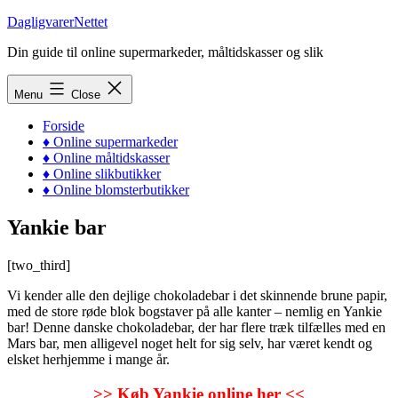
Skip
DagligvarerNettet
to
Din guide til online supermarkeder, måltidskasser og slik
content
Menu
Close
Forside
♦ Online supermarkeder
♦ Online måltidskasser
♦ Online slikbutikker
♦ Online blomsterbutikker
Yankie bar
[two_third]
Vi kender alle den dejlige chokoladebar i det skinnende brune papir,
med de store røde blok bogstaver på alle kanter – nemlig en Yankie
bar! Denne danske chokoladebar, der har flere træk tilfælles med en
Mars bar, men alligevel noget helt for sig selv, har været kendt og
elsket herhjemme i mange år.
>> Køb Yankie online her <<