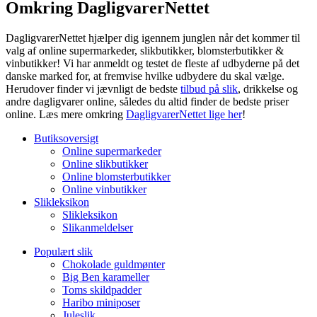
Omkring DagligvarerNettet
DagligvarerNettet hjælper dig igennem junglen når det kommer til
valg af online supermarkeder, slikbutikker, blomsterbutikker &
vinbutikker! Vi har anmeldt og testet de fleste af udbyderne på det
danske marked for, at fremvise hvilke udbydere du skal vælge.
Herudover finder vi jævnligt de bedste
tilbud på slik
, drikkelse og
andre dagligvarer online, således du altid finder de bedste priser
online. Læs mere omkring
DagligvarerNettet lige her
!
Butiksoversigt
Online supermarkeder
Online slikbutikker
Online blomsterbutikker
Online vinbutikker
Slikleksikon
Slikleksikon
Slikanmeldelser
Populært slik
Chokolade guldmønter
Big Ben karameller
Toms skildpadder
Haribo miniposer
Juleslik