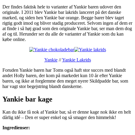
Der findes faktisk hele to varianter af Yankie baren udover den
originale. I 2011 blev Yankie bar lakrids lanceret på det danske
marked, og siden hen Yankie bar orange. Begge barer blev taget
rigtig godt imod og bliver stadig produceret. Selvom ingen af dem er
at finde i så høj grad som den originale Yankie bar, ser man dem dog
af og til. Herunder ser du alle de varianter af Yankie som du kan
købe online.
Yankie
//
Yankie Lakrids
Foruden Yankie baren har Toms også haft stor succes med blandt
andet Holly baren, der kom på markedet kun 10 år efter Yankie
baren, og ikke at forglemme den meget nyere Skildpadde bar, som
har vagt stor begejstring blandt danskerne.
Yankie bar kage
Kan du ikke få nok af Yankie bar, så er denne kage nok ikke en helt
dårlig idé – Den er super enkel og så smager den himmelsk!
Ingredienser: