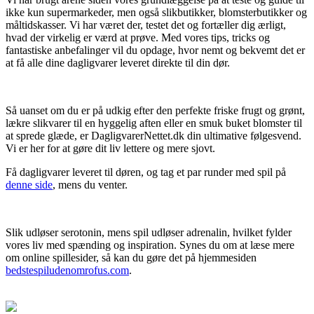
ikke kun supermarkeder, men også slikbutikker, blomsterbutikker og
måltidskasser. Vi har været der, testet det og fortæller dig ærligt,
hvad der virkelig er værd at prøve. Med vores tips, tricks og
fantastiske anbefalinger vil du opdage, hvor nemt og bekvemt det er
at få alle dine dagligvarer leveret direkte til din dør.
Så uanset om du er på udkig efter den perfekte friske frugt og grønt,
lækre slikvarer til en hyggelig aften eller en smuk buket blomster til
at sprede glæde, er DagligvarerNettet.dk din ultimative følgesvend.
Vi er her for at gøre dit liv lettere og mere sjovt.
Få dagligvarer leveret til døren, og tag et par runder med spil på
denne side
, mens du venter.
Slik udløser serotonin, mens spil udløser adrenalin, hvilket fylder
vores liv med spænding og inspiration. Synes du om at læse mere
om online spillesider, så kan du gøre det på hjemmesiden
bedstespiludenomrofus.com
.