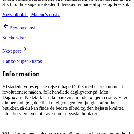
slik til online supermarkeder. Interessen er både at spise og lave slik.
View all of L., Malene's posts.
Post
Previous post
navigation
Snickers bar
Next post
Haribo Super Piratos
Information
Vi startede vores episke rejse tilbage i 2013 med en vision om at
revolutionere måden, folk handlede dagligvarer på. Men
DagligvarerNettet.dk er ikke bare en almindelig hjemmeside. Vi er
din personlige guide til at navigere gennem junglen af online
butikker, så du kan finde de bedste tilbud og den højeste kvalitet,
uden besværet ved at trave rundt i fysiske butikker.
Vi har brugt årene siden vores grundlæggelse på at teste og guide til