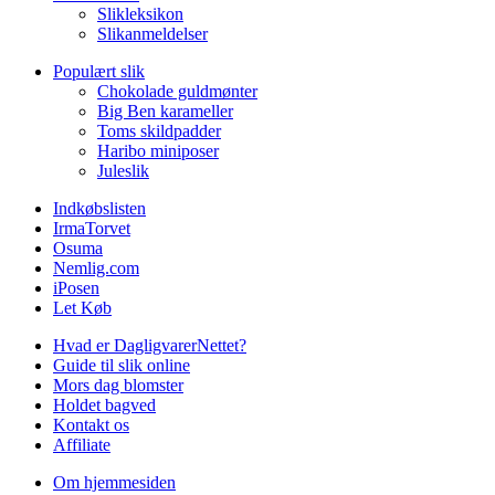
Slikleksikon
Slikanmeldelser
Populært slik
Chokolade guldmønter
Big Ben karameller
Toms skildpadder
Haribo miniposer
Juleslik
Indkøbslisten
IrmaTorvet
Osuma
Nemlig.com
iPosen
Let Køb
Hvad er DagligvarerNettet?
Guide til slik online
Mors dag blomster
Holdet bagved
Kontakt os
Affiliate
Om hjemmesiden