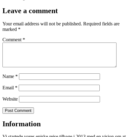
Leave a comment
Your email address will not be published.
Required fields are
marked
*
Comment
*
Name
*
Email
*
Website
Information
Vi startede vores episke rejse tilbage i 2013 med en vision om at