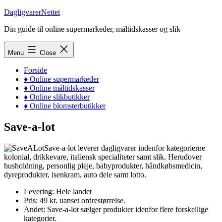
Skip
DagligvarerNettet
to
Din guide til online supermarkeder, måltidskasser og slik
content
Menu
Close
Forside
♦ Online supermarkeder
♦ Online måltidskasser
♦ Online slikbutikker
♦ Online blomsterbutikker
Save-a-lot
Save-a-lot leverer dagligvarer indenfor kategorierne
kolonial, drikkevare, italiensk specialiteter samt slik. Herudover
husholdning, personlig pleje, babyprodukter, håndkøbsmedicin,
dyreprodukter, isenkram, auto dele samt lotto.
Levering: Hele landet
Pris: 49 kr. uanset ordrestørrelse.
Andet: Save-a-lot sælger produkter idenfor flere forskellige
kategorier.