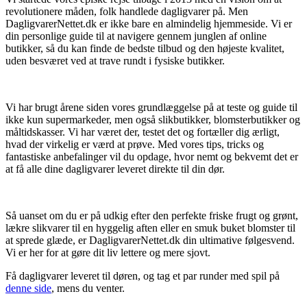
revolutionere måden, folk handlede dagligvarer på. Men
DagligvarerNettet.dk er ikke bare en almindelig hjemmeside. Vi er
din personlige guide til at navigere gennem junglen af online
butikker, så du kan finde de bedste tilbud og den højeste kvalitet,
uden besværet ved at trave rundt i fysiske butikker.
Vi har brugt årene siden vores grundlæggelse på at teste og guide til
ikke kun supermarkeder, men også slikbutikker, blomsterbutikker og
måltidskasser. Vi har været der, testet det og fortæller dig ærligt,
hvad der virkelig er værd at prøve. Med vores tips, tricks og
fantastiske anbefalinger vil du opdage, hvor nemt og bekvemt det er
at få alle dine dagligvarer leveret direkte til din dør.
Så uanset om du er på udkig efter den perfekte friske frugt og grønt,
lækre slikvarer til en hyggelig aften eller en smuk buket blomster til
at sprede glæde, er DagligvarerNettet.dk din ultimative følgesvend.
Vi er her for at gøre dit liv lettere og mere sjovt.
Få dagligvarer leveret til døren, og tag et par runder med spil på
denne side
, mens du venter.