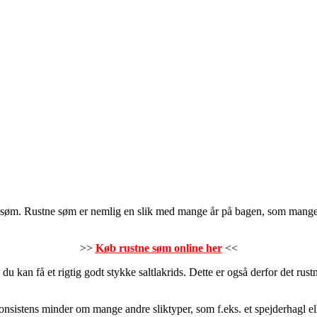
e søm. Rustne søm er nemlig en slik med mange år på bagen, som mange k
>>
Køb rustne søm online her
<<
du kan få et rigtig godt stykke saltlakrids. Dette er også derfor det rust
nsistens minder om mange andre sliktyper, som f.eks. et spejderhagl elle