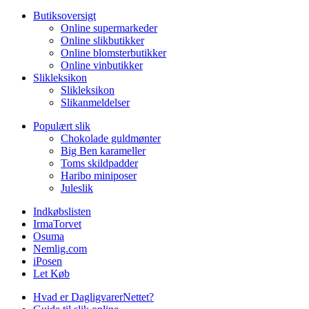
Butiksoversigt
Online supermarkeder
Online slikbutikker
Online blomsterbutikker
Online vinbutikker
Slikleksikon
Slikleksikon
Slikanmeldelser
Populært slik
Chokolade guldmønter
Big Ben karameller
Toms skildpadder
Haribo miniposer
Juleslik
Indkøbslisten
IrmaTorvet
Osuma
Nemlig.com
iPosen
Let Køb
Hvad er DagligvarerNettet?