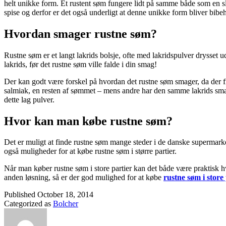
helt unikke form. Et rustent søm fungere lidt på samme både som en sli
spise og derfor er det også underligt at denne unikke form bliver bibeh
Hvordan smager rustne søm?
Rustne søm er et langt lakrids bolsje, ofte med lakridspulver drysset 
lakrids, før det rustne søm ville falde i din smag!
Der kan godt være forskel på hvordan det rustne søm smager, da der 
salmiak, en resten af sømmet – mens andre har den samme lakrids smag 
dette lag pulver.
Hvor kan man købe rustne søm?
Det er muligt at finde rustne søm mange steder i de danske supermarked
også muligheder for at købe rustne søm i større partier.
Når man køber rustne søm i store partier kan det både være praktisk hvi
anden løsning, så er der god mulighed for at købe
rustne søm i store
Published
October 18, 2014
Categorized as
Bolcher