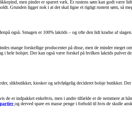
kkepind, men pinder er sparret væk. Er rustens søm kan godt være lidt a
oldt. Grunden ligger nok i at det skal ligne et rigtigt rustent søm, så m
udenpå også. Smagen er 100% lakrids – og ofte den lidt kradse af slagen.
findes mange forskellige producenter på disse, men de minder meget om
i hele bolsjet. Der kan også være forskel på hvilken lakrids pulver der
er, slikbutikker, kiosker og selvfølgelig decideret bolsje butikker. Det
s de er indpakket enkeltvis, men i andre tilfælde er de nemmere at håndt
 partier
og derved spare en masse penge i forhold til hvis de skulle ansk