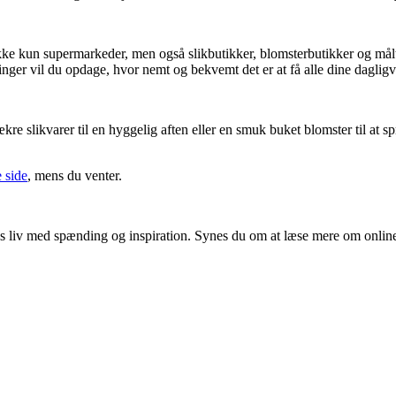
kke kun supermarkeder, men også slikbutikker, blomsterbutikker og måltid
inger vil du opdage, hvor nemt og bekvemt det er at få alle dine dagligvar
ækre slikvarer til en hyggelig aften eller en smuk buket blomster til at 
 side
, mens du venter.
ores liv med spænding og inspiration. Synes du om at læse mere om onlin