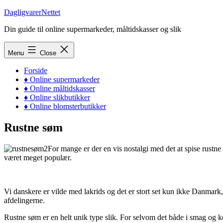
Skip
DagligvarerNettet
to
Din guide til online supermarkeder, måltidskasser og slik
content
Menu
Close
Forside
♦ Online supermarkeder
♦ Online måltidskasser
♦ Online slikbutikker
♦ Online blomsterbutikker
Rustne søm
For mange er der en vis nostalgi med det at spise rustn
været meget populær.
Vi danskere er vilde med lakrids og det er stort set kun ikke Danmark, 
afdelingerne.
Rustne søm er en helt unik type slik. For selvom det både i smag og ko