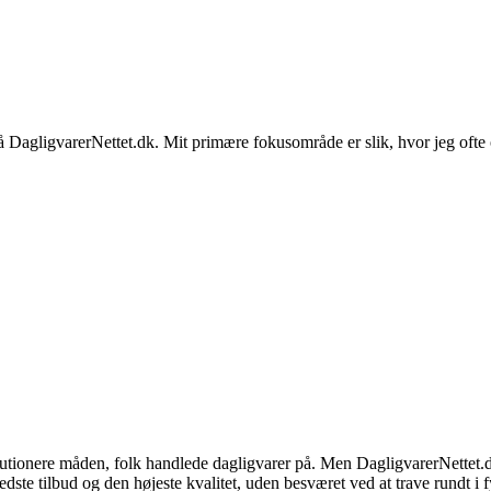
på DagligvarerNettet.dk. Mit primære fokusområde er slik, hvor jeg ofte 
olutionere måden, folk handlede dagligvarer på. Men DagligvarerNettet.
edste tilbud og den højeste kvalitet, uden besværet ved at trave rundt i f