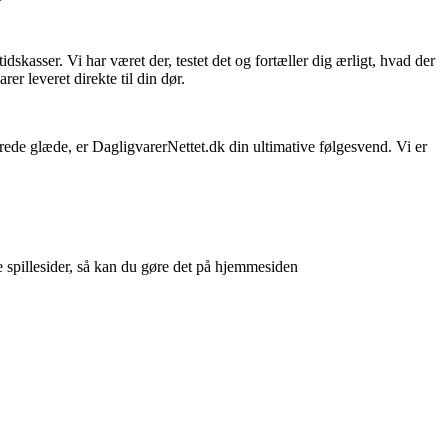
skasser. Vi har været der, testet det og fortæller dig ærligt, hvad der
er leveret direkte til din dør.
sprede glæde, er DagligvarerNettet.dk din ultimative følgesvend. Vi er
e spillesider, så kan du gøre det på hjemmesiden