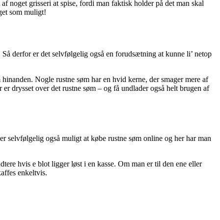
f noget grisseri at spise, fordi man faktisk holder på det man skal
eget som muligt!
 Så derfor er det selvfølgelig også en forudsætning at kunne li’ netop
 hinanden. Nogle rustne søm har en hvid kerne, der smager mere af
 er drysset over det rustne søm – og få undlader også helt brugen af
 er selvfølgelig også muligt at købe rustne søm online og her har man
ere hvis e blot ligger løst i en kasse. Om man er til den ene eller
affes enkeltvis.