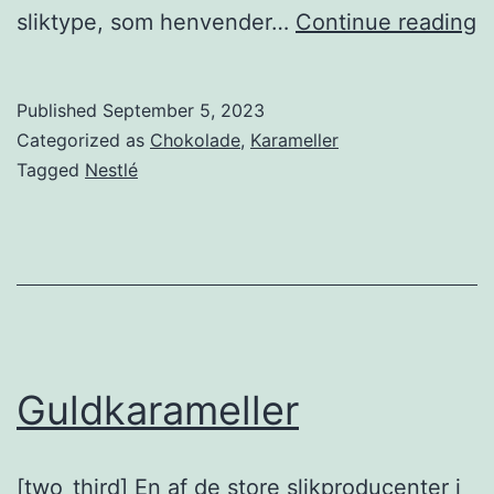
Q
sliktype, som henvender…
Continue reading
S
Published
September 5, 2023
Categorized as
Chokolade
,
Karameller
Tagged
Nestlé
Guldkarameller
[two_third] En af de store slikproducenter i